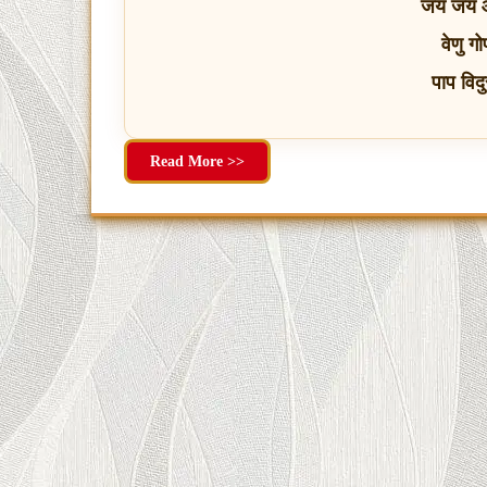
जय जय आर
वेणु ग
पाप विद
Read More >>