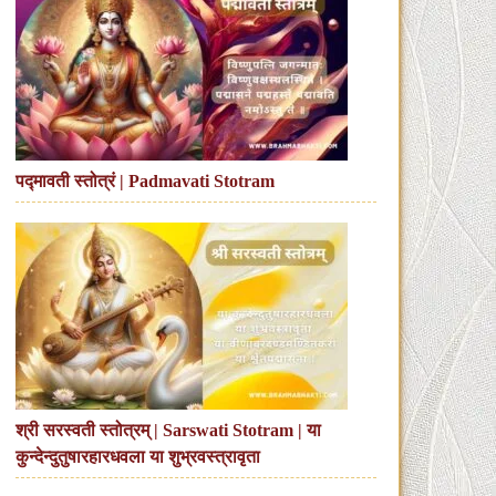
पद्मावती स्तोत्रं | Padmavati Stotram
श्री सरस्वती स्तोत्रम् | Sarswati Stotram | या
कुन्देन्दुतुषारहारधवला या शुभ्रवस्त्रावृता