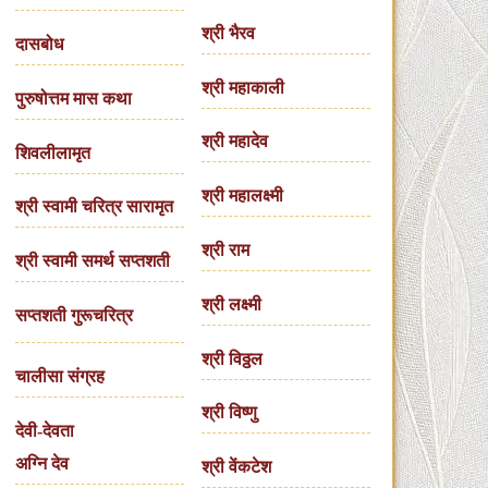
श्री भैरव
दासबोध
श्री महाकाली
पुरुषोत्तम मास कथा
श्री महादेव
शिवलीलामृत
श्री महालक्ष्मी
श्री स्वामी चरित्र सारामृत
श्री राम
श्री स्वामी समर्थ सप्तशती
श्री लक्ष्मी
सप्तशती गुरूचरित्र
श्री विठ्ठल
चालीसा संग्रह
श्री विष्णु
देवी-देवता
अग्नि देव
श्री वेंकटेश