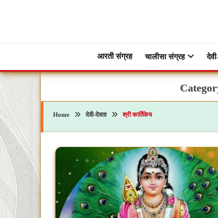
Skip
to
content
ब्रह्मभक्ती – एक आध्यात्मिक यात्रा…🕉️🛕
ब्रह्मभक्ती
आरती संग्रह
चालीसा संग्रह
देवी
Categor
Home
देवी-देवता
श्री कार्तिकेय