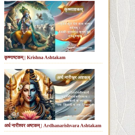
कृष्णाष्टकम् | Krishna Ashtakam
अर्ध नारीश्वर अष्टकम् | Ardhanarishvara Ashtakam