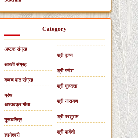
Category
अष्टक संग्रह
श्री कृष्ण
आरती संग्रह
श्री गणेश
कवच पाठ संग्रह
श्री गुरुदत्ता
ग्रंथ
श्री नारायण
अष्टावक्र गीता
श्री परशुराम
गुरूचरित्र
श्री पार्वती
ज्ञानेश्वरी