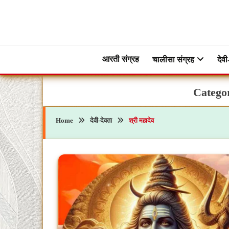
Skip
to
content
ब्रह्मभक्ती – एक आध्यात्मिक यात्रा…🕉️🛕
ब्रह्मभक्ती
आरती संग्रह
चालीसा संग्रह
देवी
Catego
Home
देवी-देवता
श्री महादेव