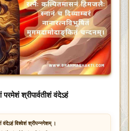
रमेशं श्रीपार्वतीशं वंदेऽहं
शं वंदेऽहं विश्वेशं श्रीपन्नगेशम् ।