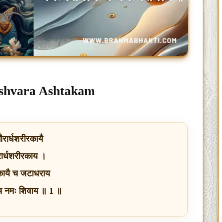
arishvara Ashtakam
गौरार्धशरीरकायै
ौरार्धशरीरकाय ।
लकायै च जटाधराय
 च नमः शिवाय ॥ 1 ॥