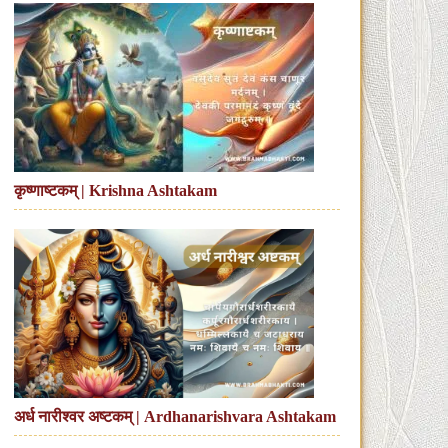
कृष्णाष्टकम् | Krishna Ashtakam
अर्ध नारीश्वर अष्टकम् | Ardhanarishvara Ashtakam