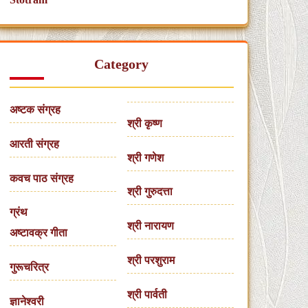
Category
अष्टक संग्रह
श्री कृष्ण
आरती संग्रह
श्री गणेश
कवच पाठ संग्रह
श्री गुरुदत्ता
ग्रंथ
श्री नारायण
अष्टावक्र गीता
श्री परशुराम
गुरूचरित्र
श्री पार्वती
ज्ञानेश्वरी