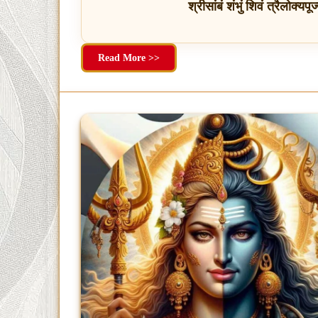
श्रीसांबं शंभुं शिवं त्रैलोक्यपू
Read More >>