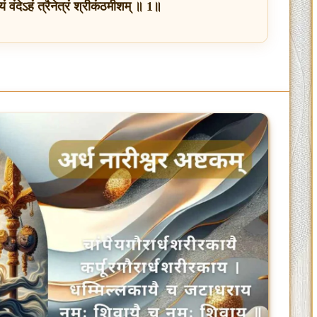
ज्यं वंदेऽहं त्रैनेत्रं श्रीकंठमीशम् ॥ 1॥