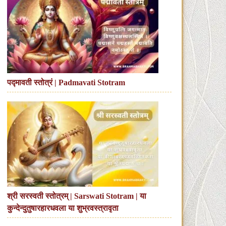
पद्मावती स्तोत्रं | Padmavati Stotram
श्री सरस्वती स्तोत्रम् | Sarswati Stotram | या
कुन्देन्दुतुषारहारधवला या शुभ्रवस्त्रावृता