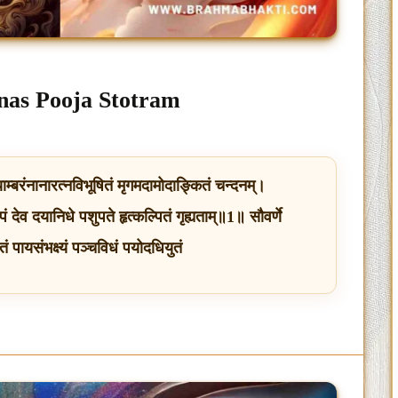
Manas Pooja Stotram
याम्बरंनानारत्नविभूषितं मृगमदामोदाङ्कितं चन्दनम्।
ं देव दयानिधे पशुपते हृत्कल्पितं गृह्यताम्॥1॥ सौवर्णे
ं पायसंभक्ष्यं पञ्चविधं पयोदधियुतं