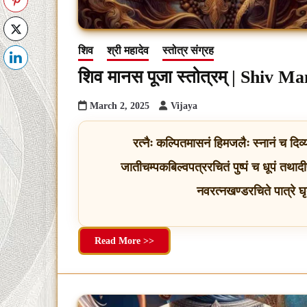
शिव
श्री महादेव
स्तोत्र संग्रह
शिव मानस पूजा स्तोत्रम् | Shiv 
March 2, 2025
Vijaya
रत्नैः कल्पितमासनं हिमजलैः स्नानं च दिव्
जातीचम्पकबिल्वपत्ररचितं पुष्पं च धूपं तथादीप
नवरत्नखण्डरचिते पात्रे घृत
Read More >>