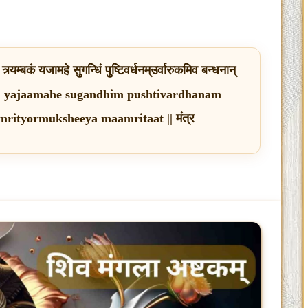
्यम्बकं यजामहे सुगन्धिं पुष्टिवर्धनम्उर्वारुकमिव बन्धनान्
bakam yajaamahe sugandhim pushtivardhanam
ityormuksheeya maamritaat || मंत्र