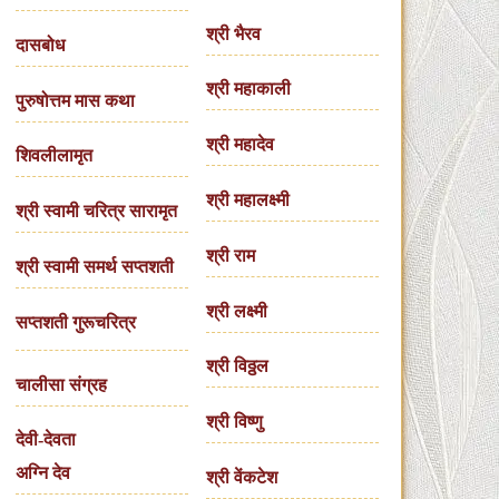
श्री भैरव
दासबोध
श्री महाकाली
पुरुषोत्तम मास कथा
श्री महादेव
शिवलीलामृत
श्री महालक्ष्मी
श्री स्वामी चरित्र सारामृत
श्री राम
श्री स्वामी समर्थ सप्तशती
श्री लक्ष्मी
सप्तशती गुरूचरित्र
श्री विठ्ठल
चालीसा संग्रह
श्री विष्णु
देवी-देवता
अग्नि देव
श्री वेंकटेश