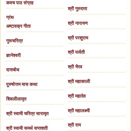
कवच पाठ संग्रह
श्री गुरुदत्ता
ग्रंथ
श्री नारायण
अष्टावक्र गीता
श्री परशुराम
गुरूचरित्र
श्री पार्वती
ज्ञानेश्वरी
श्री भैरव
दासबोध
श्री महाकाली
पुरुषोत्तम मास कथा
श्री महादेव
शिवलीलामृत
श्री महालक्ष्मी
श्री स्वामी चरित्र सारामृत
श्री राम
श्री स्वामी समर्थ सप्तशती