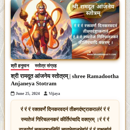
श्री हनुमान
स्तोत्र संग्रह
श्री रामदूत आंजनेय स्तोत्रम् | shree Ramadootha
Anjaneya Stotram
June 25, 2024
Vijaya
रं रं रं रक्तवर्णं दिनकरवदनं तीक्ष्णदंष्ट्राकरालंरं रं रं
रम्यतेजं गिरिचलनकरं कीर्तिपंचादि वक्त्रम् ।रं रं रं
राजयोगं सकलशुभनिधिं सप्तभेतालभेद्यंरं रं रं राक्षसांतं