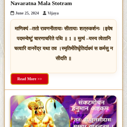
Navaratna Mala Stotram
June 25, 2024
Vijaya
माणिक्यं –ततो रावणनीतायाः सीतायाः शत्रुकर्शनः ।इयेष
पदमन्वेष्टुं चारणाचरिते पथि ॥ 1 ॥ मुत्यं –यस्य त्वेतानि
चत्वारि वानरेंद्र यथा तव ।स्मृतिर्मतिर्धृतिर्दाक्ष्यं स कर्मसु न
सीदति ॥
Read More >>