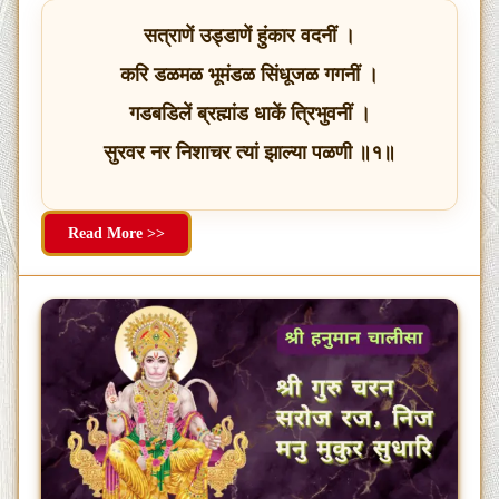
सत्राणें उड्डाणें हुंकार वदनीं ।
करि डळमळ भूमंडळ सिंधूजळ गगनीं ।
गडबडिलें ब्रह्मांड धाकें त्रिभुवनीं ।
सुरवर नर निशाचर त्यां झाल्या पळणी ॥१॥
Read More >>