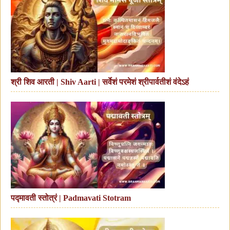
श्री शिव आरती | Shiv Aarti | सर्वेशं परमेशं श्रीपार्वतीशं वंदेऽहं
पद्मावती स्तोत्रं | Padmavati Stotram