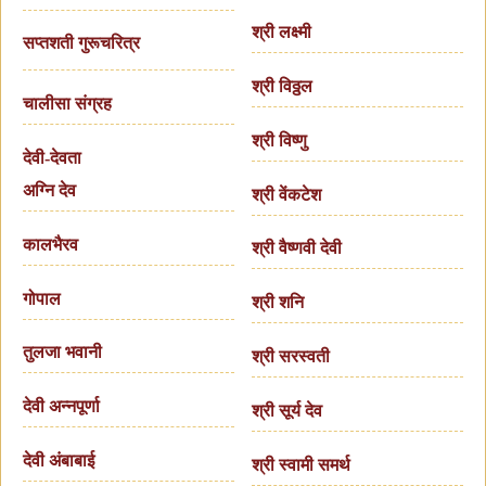
श्री लक्ष्मी
सप्तशती गुरूचरित्र
श्री विठ्ठल
चालीसा संग्रह
श्री विष्णु
देवी-देवता
अग्नि देव
श्री वेंकटेश
कालभैरव
श्री वैष्णवी देवी
गोपाल
श्री शनि
तुलजा भवानी
श्री सरस्वती
देवी अन्नपूर्णा
श्री सूर्य देव
देवी अंबाबाई
श्री स्वामी समर्थ