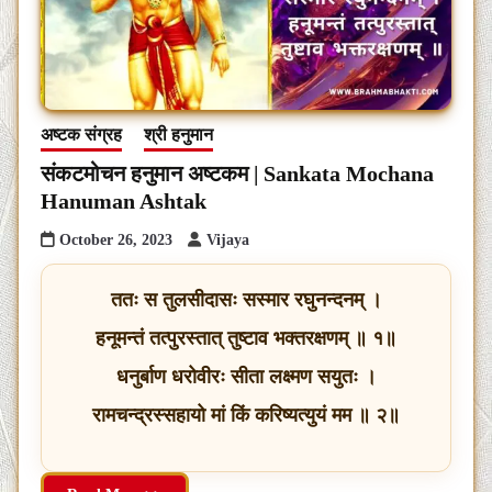
अष्टक संग्रह
श्री हनुमान
संकटमोचन हनुमान अष्टकम | Sankata Mochana
Hanuman Ashtak
October 26, 2023
Vijaya
ततः स तुलसीदासः सस्मार रघुनन्दनम् ।
हनूमन्तं तत्पुरस्तात् तुष्टाव भक्तरक्षणम् ॥ १॥
धनुर्बाण धरोवीरः सीता लक्ष्मण सयुतः ।
रामचन्द्रस्सहायो मां किं करिष्यत्युयं मम ॥ २॥