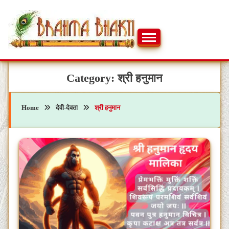
Skip
to
content
ब्रह्मभक्ती – एक आध्यात्मिक यात्रा…🕉️🛕
ब्रह्मभक्ती
Category:
श्री हनुमान
Home
देवी-देवता
श्री हनुमान