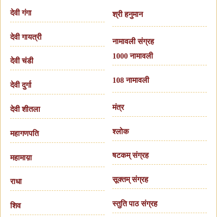
देवी गंगा
श्री हनुमान
देवी गायत्री
नामावली संग्रह
1000 नामावली
देवी चंडी
108 नामावली
देवी दुर्गा
मंत्र
देवी शीतला
श्लोक
महागणपति
षटकम् संग्रह
महामाय़ा
सूक्तम् संग्रह
राधा
स्तुति पाठ संग्रह
शिव