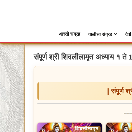
Skip
to
content
ब्रह्मभक्ती – एक आध्यात्मिक यात्रा…🕉️🛕
ब्रह्मभक्ती
आरती संग्रह
चालीसा संग्रह
देवी
संपूर्ण श्री शिवलीलामृत अध्याय १ 
|| संपूर्ण 