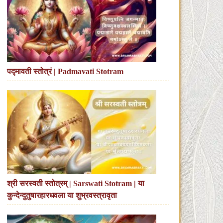
पद्मावती स्तोत्रं | Padmavati Stotram
श्री सरस्वती स्तोत्रम् | Sarswati Stotram | या
कुन्देन्दुतुषारहारधवला या शुभ्रवस्त्रावृता