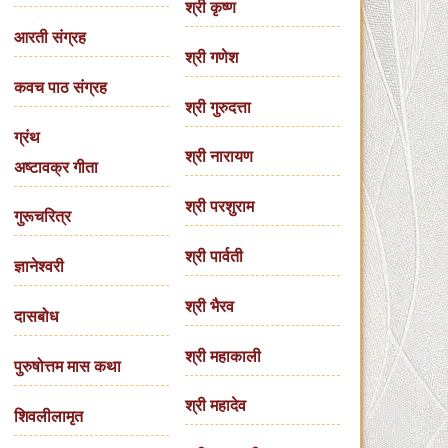
श्री कृष्ण
आरती संग्रह
श्री गणेश
कवच पाठ संग्रह
श्री गुरुदत्ता
ग्रंथ
श्री नारायण
अष्टावक्र गीता
श्री परशुराम
गुरूचरित्र
श्री पार्वती
ज्ञानेश्वरी
श्री भैरव
दासबोध
श्री महाकाली
पुरुषोत्तम मास कथा
श्री महादेव
शिवलीलामृत