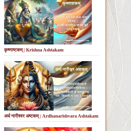
कृष्णाष्टकम् | Krishna Ashtakam
अर्ध नारीश्वर अष्टकम् | Ardhanarishvara Ashtakam