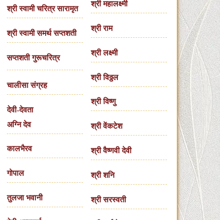
श्री महालक्ष्मी
श्री स्वामी चरित्र सारामृत
श्री राम
श्री स्वामी समर्थ सप्तशती
श्री लक्ष्मी
सप्तशती गुरूचरित्र
श्री विठ्ठल
चालीसा संग्रह
श्री विष्णु
देवी-देवता
अग्नि देव
श्री वेंकटेश
कालभैरव
श्री वैष्णवी देवी
गोपाल
श्री शनि
तुलजा भवानी
श्री सरस्वती