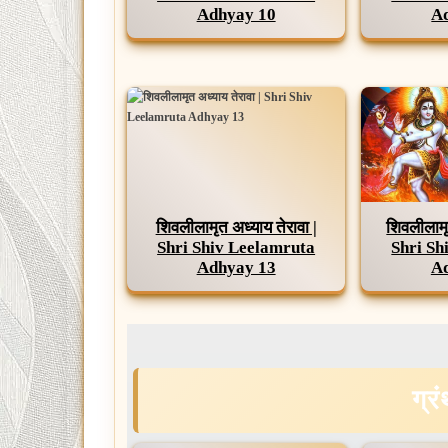
Adhyay 10
A
शिवलीलामृत अध्याय तेरावा |
शिवलीलामृ
Shri Shiv Leelamruta
Shri Sh
Adhyay 13
A
ग्र