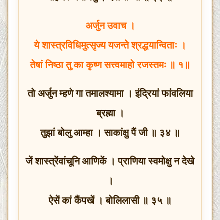
अर्जुन उवाच ।
ये शास्त्रविधिमुत्सृज्य यजन्ते श्रद्धयान्विताः ।
तेषां निष्ठा तु का कृष्ण सत्त्वमाहो रजस्तमः ॥ १॥
तो अर्जुन म्हणे गा तमालश्यामा । इंद्रियां फांवलिया
ब्रह्मा ।
तुझां बोलु आम्हा । साकांक्षु पैं जी ॥ ३४ ॥
जें शास्त्रेंवांचूनि आणिकें । प्राणिया स्वमोक्षु न देखे
।
ऐसें कां कैंपखें । बोलिलासी ॥ ३५ ॥