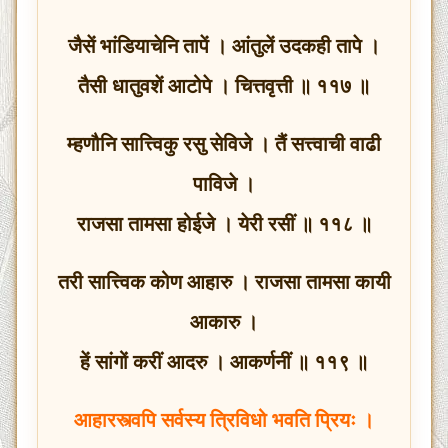
जैसें भांडियाचेनि तापें । आंतुलें उदकही तापे ।
तैसी धातुवशें आटोपे । चित्तवृत्ती ॥ ११७ ॥
म्हणौनि सात्त्विकु रसु सेविजे । तैं सत्त्वाची वाढी
पाविजे ।
राजसा तामसा होईजे । येरी रसीं ॥ ११८ ॥
तरी सात्त्विक कोण आहारु । राजसा तामसा कायी
आकारु ।
हें सांगों करीं आदरु । आकर्णनीं ॥ ११९ ॥
आहारस्त्वपि सर्वस्य त्रिविधो भवति प्रियः ।