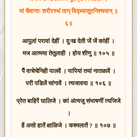
मां चैवान्तः शरीरस्थं तान् विद्ध्यासुरनिश्चयान् ॥
६॥
आपुलां परावां देहीं । दुःख देती जें जें कांहीं ।
मज आत्मया तेतुलाही । होय शीणु ॥ १०५ ॥
पैं वाचेचेनिही पालवें । पापियां तयां नातळावें ।
परी पडिलें सांगावें । त्यजावया ॥ १०६ ॥
प्रेत बाहिरें घालिजे । कां अंत्यजु संभाषणीं त्यजिजे
।
हें असो हातें क्षाळिजे । कश्मलातें ? ॥ १०७ ॥