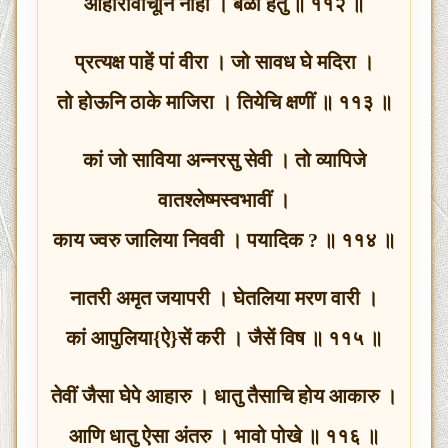
आहारावांचूनि नाहीं । बळी हेतु ॥ ११२ ॥
प्रत्यक्ष पाहें पां वीरा । जो सावध घे मदिरा ।
तो होऊनि ठाके माजिरा । तियेचि क्षणीं ॥ ११३ ॥
कां जो साविया अन्नरसु सेवी । तो व्यापिजे
वातश्लेष्मस्वभावीं ।
काय ज्वरु जालिया निववी । पयादिक ? ॥ ११४ ॥
नातरी अमृत जयापरी । घेतलिया मरण वारी ।
कां आपुलिया{ऐ}सें करी । जैसें विष ॥ ११५ ॥
तेवीं जैसा घेपे आहारु । धातु तैसाचि होय आकारु ।
आणि धातु ऐसा अंतरु । भावो पोखे ॥ ११६ ॥