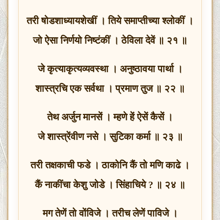
तरी षोडशाध्यायशेखीं । तिये समाप्तीच्या श्लोकीं ।
जो ऐसा निर्णयो निष्टंकीं । ठेविला देवें ॥ २१ ॥
जे कृत्याकृत्यव्यवस्था । अनुष्ठावया पार्था ।
शास्त्रचि एक सर्वथा । प्रमाण तुज ॥ २२ ॥
तेथ अर्जुन मानसें । म्हणे हें ऐसें कैसें ।
जे शास्त्रेंवीण नसे । सुटिका कर्मा ॥ २३ ॥
तरी तक्षकाची फडे । ठाकोनि कैं तो मणि काढे ।
कैं नाकींचा केशु जोडे । सिंहाचिये ? ॥ २४ ॥
मग तेणें तो वोंविजे । तरीच लेणें पाविजे ।