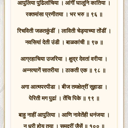
आपुलिया पुढिलांचिया । आंगीं घालूनि कातिया ।
रक्तमांसा प्रणीतया । भर भरु ॥ ९६ ॥
रिचविती जळतकुंडीं । लाविती चेड्याच्या तोंडीं ।
नवसियां देती उंडी । बाळकांची ॥ ९७ ॥
आग्रहाचिया उजरिया । क्षुद्र देवतां वरीया ।
अन्नत्यागें सातरीया । ठाकती एक ॥ ९८ ॥
अगा आत्मपरपीडा । बीज तमक्षेत्रीं सुहाडा ।
पेरिती मग पुढां । तेंचि पिके ॥ ९९ ॥
बाहु नाहीं आपुलिया । आणि नावेतेंही धनंजया ।
न धरी होय तया । समुद्रीं जैसें ॥ १०० ॥