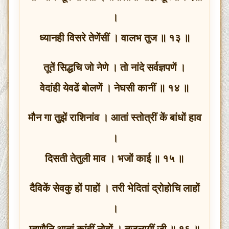
।
ध्यानही विसरे तेणेंसीं । वालभ तुज ॥ १३ ॥
तूतें सिद्धचि जो नेणे । तो नांदे सर्वज्ञपणें ।
वेदांही येवढें बोलणें । नेघसी कानीं ॥ १४ ॥
मौन गा तुझें राशिनांव । आतां स्तोत्रीं कें बांधों हाव
।
दिसती तेतुली माव । भजों काई ॥ १५ ॥
दैविकें सेवकु हों पाहों । तरी भेदितां द्रोहोचि लाहों
।
म्हणौनि आतां कांहीं नोहों । तुजलागीं जी ॥ १६ ॥