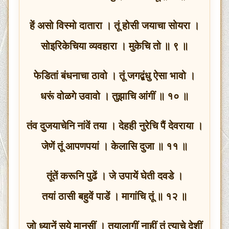
हें असो विस्मो दातारा । तूं होसी जयाचा सोयरा ।
सोइरिकेचिया व्यवहारा । मुकेचि तो ॥ ९ ॥
फेडितां बंधनाचा ठावो । तूं जगद्बंधु ऐसा भावो ।
धरूं वोळगे उवावो । तुझाचि आंगीं ॥ १० ॥
तंव दुजयाचेनि नांवें तया । देहही नुरेचि पैं देवराया ।
जेणें तूं आपणपयां । केलासि दुजा ॥ ११ ॥
तूंतें करूनि पुढें । जे उपायें घेती दवडे ।
तयां ठासी बहुवें पाडें । मागांचि तूं ॥ १२ ॥
जो ध्यानें सूये मानसीं । तयालागीं नाहीं तूं त्याचे देशीं