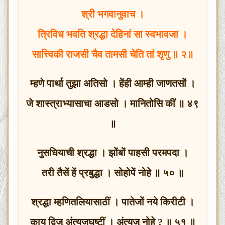
श्री भगवानुवाच ।
त्रिविध भवति श्रद्धा देहिनां सा स्वभावजा ।
सात्त्विकी राजसी चैव तामसी चेति तां शृणु ॥ २॥
म्हणे पार्था तुझा अतिसो । हेंही आम्ही जाणतसों ।
जे शास्त्राभ्यासाचा आडसो । मानितोसि कीं ॥ ४९
॥
नुसधियाची श्रद्धा । झोंबों पाहसी परमपदा ।
तरी तैसें हें प्रबुद्धा । सोहोपें नोहे ॥ ५० ॥
श्रद्धा म्हणितलियासाठीं । पातेजों नये किरीटी ।
काय द्विजु अंत्यजघृष्टीं । अंत्यजु नोहे ? ॥ ५१ ॥