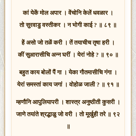
कां येकें मोल अपार । वेंचोनि केलें धवळार ।
तो सुरवाडु वस्तीकर । न भोगी काई ? ॥ ८९ ॥
हें असो जो तळें करी । तें तयाचीच तृषा हरी ।
कीं सुआरासीचि अन्न घरीं । येरां नोहे ? ॥ ९० ॥
बहुत काय बोलों पैं गा । येका गौतमासीचि गंगा ।
येरां समस्तां काय जगां । वोहोळ जाली ? ॥ ९१ ॥
म्हणौनि आपुलियापरी । शास्त्र अनुष्ठीती कुसरी ।
जाणे तयांते श्रद्धाळु जो वरी । तो मूर्खुही तरे ॥ ९२
॥