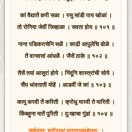
कां वैद्यातें करी सळा । रसु सांडी पाय खोळां ।
तो रोगिया जेवीं जिव्हाळा । सवता होय ॥ १०१ ॥
नाना पडिकराचेनि सळें । काढी आपुलेचि डोळे ।
तें वानवसां आंधळें । जैसें ठाके ॥ १०२ ॥
तैसें तयां आसुरां होये । निंदूनि शास्त्रांची सोये ।
सैंघ धांवताती मोहें । आडवीं जे कां ॥ १०३ ॥
कामु करवी तें करिती । क्रोधु मारवी ते मारिती ।
किंबहुना मातें पुरिती । दुःखाचा गुंडां ॥ १०४ ॥
कर्षयन्तः शरीरस्थं भूतग्राममचेतसः ।