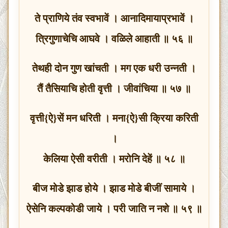
ते प्राणिये तंव स्वभावें । आनादिमायाप्रभावें ।
त्रिगुणाचेचि आघवे । वळिले आहाती ॥ ५६ ॥
तेथही दोन गुण खांचती । मग एक धरी उन्नती ।
तैं तैसियाचि होती वृत्ती । जीवांचिया ॥ ५७ ॥
वृत्ती{ऐ}सें मन धरिती । मना{ऐ}सी क्रिया करिती
।
केलिया ऐसी वरीती । मरोनि देहें ॥ ५८ ॥
बीज मोडे झाड होये । झाड मोडे बीजीं सामाये ।
ऐसेनि कल्पकोडी जाये । परी जाति न नशे ॥ ५९ ॥