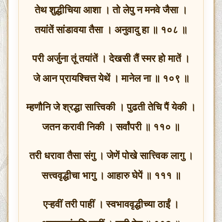
तेथ शुद्धीचिया आशा । तो लेपु न मनवे जैसा ।
तयांतें सांडावया तैसा । अनुवादु हा ॥ १०८ ॥
परी अर्जुना तूं तयांतें । देखसी तैं स्मर हो मातें ।
जे आन प्रायश्चित्त येथें । मानेल ना ॥ १०९ ॥
म्हणौनि जे श्रद्धा सात्त्विकी । पुढती तेचि पैं येकी ।
जतन करावी निकी । सर्वांपरी ॥ ११० ॥
तरी धरावा तैसा संगु । जेणें पोखे सात्त्विक लागु ।
सत्त्ववृद्धीचा भागु । आहारु घेपें ॥ १११ ॥
एऱ्हवीं तरी पाहीं । स्वभाववृद्धीच्या ठाईं ।