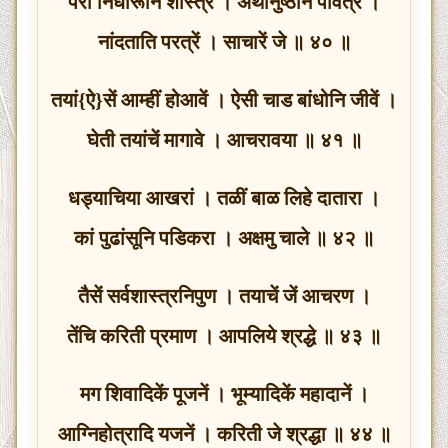
परी निर्धारूनि शास्त्रें । अर्थानुष्ठानें पवित्रें ।
नांदताति परत्रें । साचारें जे ॥ ४० ॥
तयां{ऐ}सें आम्हीं होआवें । ऐसी चाड बांधोनि जीवें ।
घेती तयांचें मागावे । आचरावया ॥ ४१ ॥
धड्याचिया आखरां । तळीं बाळ लिहे दातारा ।
कां पुढांसूनि पडिकरा । अक्षमु चाले ॥ ४२ ॥
तैसें सर्वशास्त्रनिपुण । तयाचें जें आचरण ।
तेंचि करिती प्रमाण । आपलिये श्रद्धे ॥ ४३ ॥
मग शिवादिकें पूजनें । भूम्यादिकें महादानें ।
आग्निहोत्रादि यजनें । करिती जे श्रद्धा ॥ ४४ ॥