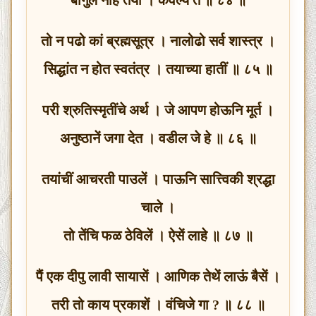
तो न पढो कां ब्रह्मसूत्र । नालोढो सर्व शास्त्र ।
सिद्धांत न होत स्वतंत्र । तयाच्या हातीं ॥ ८५ ॥
परी श्रुतिस्मृतींचे अर्थ । जे आपण होऊनि मूर्त ।
अनुष्ठानें जगा देत । वडील जे हे ॥ ८६ ॥
तयांचीं आचरती पाउलें । पाऊनि सात्त्विकी श्रद्धा
चाले ।
तो तेंचि फळ ठेविलें । ऐसें लाहे ॥ ८७ ॥
पैं एक दीपु लावी सायासें । आणिक तेथें लाऊं बैसें ।
तरी तो काय प्रकाशें । वंचिजे गा ? ॥ ८८ ॥