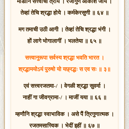
मोडोनि सत्त्वाची त्राये । रजोगुण आकाशें जाये ।
तेव्हां तेचि श्रद्धा होये । कर्मकेरसुणी ॥ ६४ ॥
मग तमाची उठी आगी । तेव्हां तेचि श्रद्धा भंगी ।
हों लागे भोगालागीं । भलतेया ॥ ६५ ॥
सत्त्वानुरूपा सर्वस्य श्रद्धा भवति भारत ।
श्रद्धामयोऽयं पुरुषो यो यछ्रद्धः स एव सः ॥ ३॥
एवं सत्त्वरजतमा-/ । वेगळी श्रद्धा सुवर्मा ।
नाहीं गा जीवग्रामा-/ । माजीं यया ॥ ६६ ॥
म्हणौनि श्रद्धा स्वाभाविक । असे पैं त्रिगुणात्मक ।
रजतमसात्त्विक । भेदीं इहीं ॥ ६७ ॥