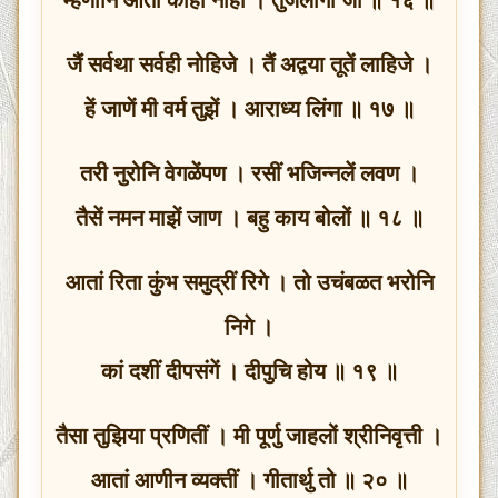
जैं सर्वथा सर्वही नोहिजे । तैं अद्वया तूतें लाहिजे ।
हें जाणें मी वर्म तुझें । आराध्य लिंगा ॥ १७ ॥
तरी नुरोनि वेगळेंपण । रसीं भजिन्नलें लवण ।
तैसें नमन माझें जाण । बहु काय बोलों ॥ १८ ॥
आतां रिता कुंभ समुद्रीं रिगे । तो उचंबळत भरोनि
निगे ।
कां दशीं दीपसंगें । दीपुचि होय ॥ १९ ॥
तैसा तुझिया प्रणितीं । मी पूर्णु जाहलों श्रीनिवृत्ती ।
आतां आणीन व्यक्तीं । गीतार्थु तो ॥ २० ॥