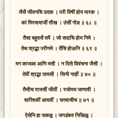
जैसें जीवनचि उदक । परी विषीं होय मारक ।
कां मिरयामाजीं तीख । उंसीं गोड ॥ ६८ ॥
तैसा बहुवसें तमें । जो सदाचि होय निमे ।
तेथ श्रद्धा परीणमे । तेंचि होऊनि ॥ ६९ ॥
मग काजळा आणि मसी । न दिसे विवंचना जैसी ।
तेवीं श्रद्धा तामसी । सिनी नाहीं ॥ ७० ॥
तैसीच राजसीं जीवीं । रजोमय जाणावी ।
सात्त्विकीं आघवीं । सत्त्वाचीच ॥ ७१ ॥
ऐसेनि हा सकळु । जगडंबरु निखिळु ।