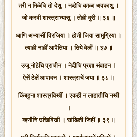
तरी न मिळेचि तो देशु । नव्हेचि काळा अवकाशु ।
जो करवी शास्त्राभ्यासु । तोही दुरी ॥ ३६ ॥
आणि अभ्यासीं विरजिया । होती जिया सामुग्रिया ।
त्याही नाहीं आपैतिया । तिये वेळीं ॥ ३७ ॥
उजू नोहेचि प्राचीन । नेदीचि प्रज्ञा संवाहन ।
ऐसें ठेलें आपादन । शास्त्राचें जया ॥ ३८ ॥
किंबहुना शास्त्रविखीं । एकही न लाहातीचि नखी
।
म्हणौनि उखिविखी । सांडिली जिहीं ॥ ३९ ॥