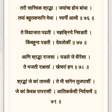
तरी सात्त्विक श्रद्धा । जयांचा होय बांधा ।
तयां बहुतकरूनि मेधा । स्वर्गीं आथी ॥ ७६ ॥
ते विद्याजात पढती । यज्ञक्रिये निवडती ।
किंबहुना पडती । देवलोकीं ॥ ७७ ॥
आणि श्रद्धा राजसा । घडले जे वीरेशा ।
ते भजती राक्षसां । खेचरां हन ॥ ७८ ॥
श्रद्धां जे कां तामसी । ते मी सांगेन तुजपाशीं ।
जे कां केवळ पापराशी । आतिकर्कशी निर्दयत्वें ॥
७९ ॥