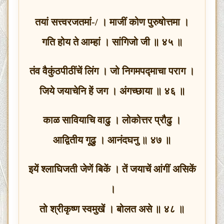
तयां सत्त्वरजतमां-/ । माजीं कोण पुरुषोत्तमा ।
गति होय ते आम्हां । सांगिजो जी ॥ ४५ ॥
तंव वैकुंठपीठींचें लिंग । जो निगमपद्माचा पराग ।
जिये जयाचेनि हें जग । अंगच्छाया ॥ ४६ ॥
काळ सावियाचि वाढु । लोकोत्तर प्रौढु ।
आद्वितीय गूढु । आनंदघनु ॥ ४७ ॥
इयें श्लाघिजती जेणें बिकें । तें जयाचें आंगीं असिकें
।
तो श्रीकृष्ण स्वमुखें । बोलत असे ॥ ४८ ॥