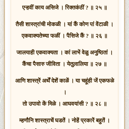
एऱ्हवीं काय असिजे । रिक्तकंठीं ? ॥ २५ ॥
तैसी शास्त्रांची मोकळी । यां कैं कोण पां वेंटाळी ।
एकवाक्यतेच्या फळीं । पैसिजे कैं ? ॥ २६ ॥
जालयाही एकवाक्यता । कां लाभें वेळु अनुष्ठितां ।
कैंचा पैसारु जीविता । येतुलालिया ॥ २७ ॥
आणि शास्त्रें अर्थें देशें काळें । या चहूंही जें एकफळे
।
तो उपावो कें मिळे । आघवयांसी ? ॥ २८ ॥
म्हणौनि शास्त्राचें घडतें । नोहें प्रकारें बहुतें ।