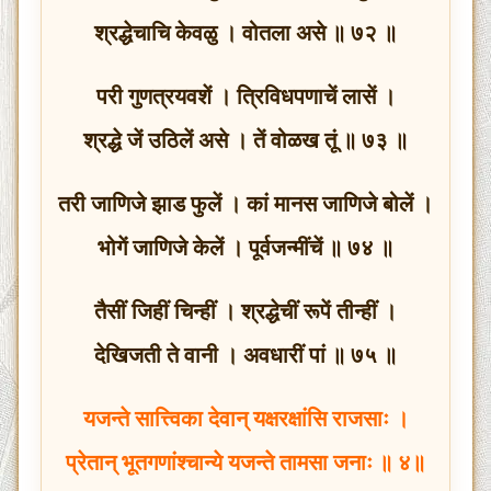
श्रद्धेचाचि केवळु । वोतला असे ॥ ७२ ॥
परी गुणत्रयवशें । त्रिविधपणाचें लासें ।
श्रद्धे जें उठिलें असे । तें वोळख तूं ॥ ७३ ॥
तरी जाणिजे झाड फुलें । कां मानस जाणिजे बोलें ।
भोगें जाणिजे केलें । पूर्वजन्मींचें ॥ ७४ ॥
तैसीं जिहीं चिन्हीं । श्रद्धेचीं रूपें तीन्हीं ।
देखिजती ते वानी । अवधारीं पां ॥ ७५ ॥
यजन्ते सात्त्विका देवान् यक्षरक्षांसि राजसाः ।
प्रेतान् भूतगणांश्चान्ये यजन्ते तामसा जनाः ॥ ४॥