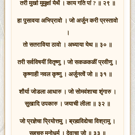
तरी मुर्खा मुमुक्षां येथें । काय गति पां ? ॥ २९ ॥
हा पुसावया अभिप्रावो । जो अर्जुन करी प्रस्तावो
।
तो सतराविया ठावो । अध्याया येथ ॥ ३० ॥
तरी सर्वविषयीं वितृष्णु । जो सकळकळीं प्रवीणु ।
कृष्णाही नवल कृष्णु । अर्जुनत्वें जो ॥ ३१ ॥
शौर्या जोडला आधारु । जो सोमवंशाचा शृंगारु ।
सुखादि उपकारु । जयाची लीला ॥ ३२ ॥
जो प्रज्ञेचा प्रियोत्तमु । ब्रह्मविद्येचा विश्रामु ।
सहचरु मनोधर्मु । देवाचा जो ॥ ३३ ॥