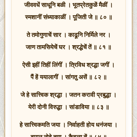
जीववधें साधूनि बळी । भूतप्रेतकुळें मैळीं ।
स्मशानीं संध्याकाळीं । पूजिती जे ॥ ८० ॥
ते तमोगुणाचें सार । काढूनि निर्मिले नर ।
जाण तामसियेचें घर । श्रद्धेचें तें ॥ ८१ ॥
ऐसी इहीं तिहीं लिंगीं । त्रिविध श्रद्धा जगीं ।
पैं हें ययालागीं । सांगतु असें ॥ ८२ ॥
जे हे सात्त्विक श्रद्धा । जतन करावी प्रबुद्धा ।
येरी दोनी विरुद्धा । सांडाविया ॥ ८३ ॥
हे सात्त्विकमति जया । निर्वाहती होय धनंजया ।
बागुल नोहे तया । कैवल्य तें ॥ ८४ ॥