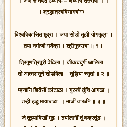
। अथ सप्तदशोऽध्यायः – अध्याय सतरावा । ।
। श्रद्धात्रयविभागयोगः ।
विश्वविकासित मुद्रा । जया सोडी तुझी योगमुद्रा ।
तया नमोजी गणेंद्रा । श्रीगुरुराया ॥ १ ॥
त्रिगुणत्रिपुरीं वेढिला । जीवत्वदुर्गीं आडिला ।
तो आत्मशंभूनें सोडविला । तुझिया स्मृती ॥ २ ॥
म्हणौनि शिवेंसीं कांटाळा । गुरुत्वें तूंचि आगळा ।
तऱ्ही हळु मायाजळा- । माजीं तारूनि ॥ ३ ॥
जे तुझ्याविखीं मूढ । तयांलागीं तूं वक्रतुंड ।