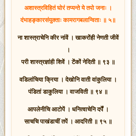
अशास्त्रविहितं घोरं तप्यन्ते ये तपो जनाः ।
दंभाहङ्कारसंयुक्ताः कामरागबलान्विताः ॥ ५॥
ना शास्त्राचेनि कीर नांवें । खाकरोंही नेणती जीवें
।
परी शास्त्रज्ञांही शिवें । टेंकों नेदिती ॥ ९३ ॥
वडिलांचिया क्रिया । देखोनि वाती वांकुलिया ।
पंडितां डाकुलिया । वाजविती ॥ ९४ ॥
आपलेनीचि आटोपें । धनित्वाचेनि दर्पें ।
साचचि पाखंडाचीं तपें । आदरिती ॥ ९५ ॥