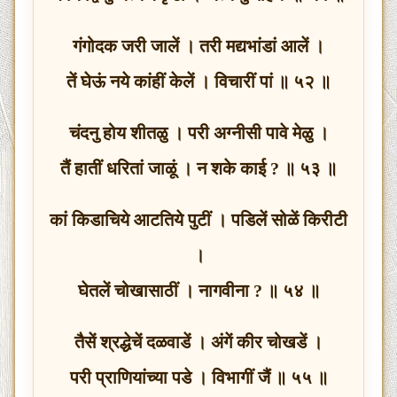
गंगोदक जरी जालें । तरी मद्यभांडां आलें ।
तें घेऊं नये कांहीं केलें । विचारीं पां ॥ ५२ ॥
चंदनु होय शीतळु । परी अग्नीसी पावे मेळु ।
तैं हातीं धरितां जाळूं । न शके काई ? ॥ ५३ ॥
कां किडाचिये आटतिये पुटीं । पडिलें सोळें किरीटी
।
घेतलें चोखासाठीं । नागवीना ? ॥ ५४ ॥
तैसें श्रद्धेचें दळवाडें । अंगें कीर चोखडें ।
परी प्राणियांच्या पडे । विभागीं जैं ॥ ५५ ॥