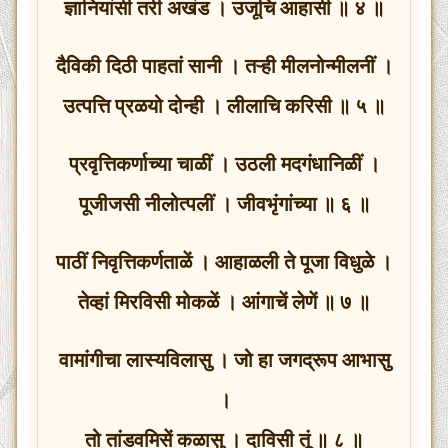
ज्ञानियांसी तरी अखंड । उजूचि आहासी ॥ ४ ॥
दैविकी दिठी पाहतां सानी । तऱ्ही मीलनोन्मीलनीं ।
उत्पत्ति प्रळयो दोन्ही । लीलाचि करिसी ॥ ५ ॥
प्रवृत्तिकर्णाच्या चाळीं । उठली मदगंधानिळीं ।
पूजीजसी नीलोत्पलीं । जीवभृंगांच्या ॥ ६ ॥
पाठीं निवृत्तिकर्णताळें । आहाळली ते पूजा विधुळे ।
तेव्हां मिरविसी मोकळें । आंगाचें लेणें ॥ ७ ॥
वामांगीचा लास्यविलासु । जो हा जगद्रूप आभासु
।
तो तांडवमिसें कळासु । दाविसी तूं ॥ ८ ॥