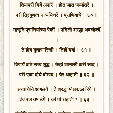
तियापरीं यियें अपारें । होत जात जन्मांतरें ।
परी त्रिगुणत्व न व्यभिचरें । प्राणियांचें ॥ ६० ॥
म्हणूनि प्राणियांच्या पैकीं । पडिली श्रद्धा अवलोकीं
।
ते होय गुणासारिखी । तिहीं ययां ॥ ६१ ॥
विपायें वाढे सत्त्व शुद्ध । तेव्हां ज्ञानासी करी साद ।
परी एका दोघे वोखद । येर आहाती ॥ ६२ ॥
सत्त्वाचेनि आंगलगें । ते श्रद्धा मोक्षफळा रिगे ।
तंव रज तम उगे । कां पां राहाती ? ॥ ६३ ॥