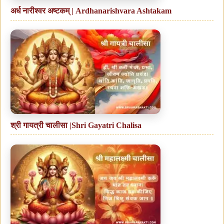
अर्ध नारीश्वर अष्टकम् | Ardhanarishvara Ashtakam
श्री गायत्री चालीसा |Shri Gayatri Chalisa