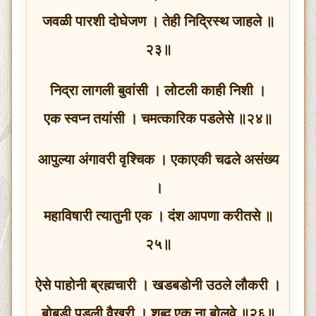
जवळी पारशी दोघेजण । तेही निद्रिस्थ जाहले ॥
२३॥
निद्रा लागली बुवांसी । लोटली काही निशी ।
एक स्वप्न तयांसी । चमत्कारिक पडलेसे ॥२४॥
आपुल्या अंगावरी वृश्चिक । एकाएकी चढले असंख्य
।
महाविषारी त्यातुनी एक । दंश आपणा करीतसे ॥
२५॥
ऐसे पाहोनी ब्रह्मचारी । खडबडोनी उठले लौकरी ।
बोबडी पडली वैखरी । शब्द एक ना बोलवे ॥२६॥