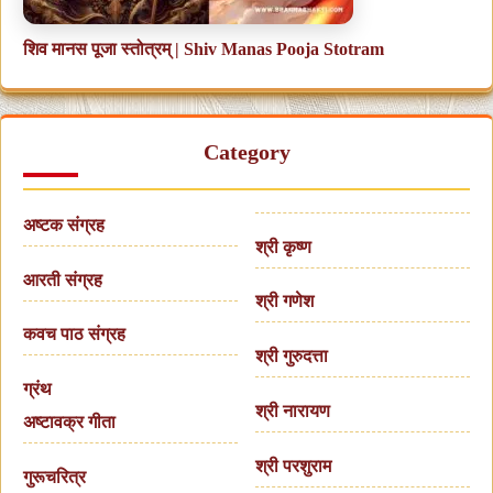
शिव मानस पूजा स्तोत्रम् | Shiv Manas Pooja Stotram
Category
अष्टक संग्रह
श्री कृष्ण
आरती संग्रह
श्री गणेश
कवच पाठ संग्रह
श्री गुरुदत्ता
ग्रंथ
श्री नारायण
अष्टावक्र गीता
श्री परशुराम
गुरूचरित्र