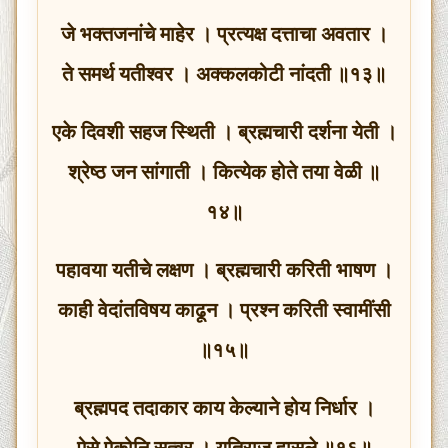
जे भक्तजनांचे माहेर । प्रत्यक्ष दत्ताचा अवतार ।
ते समर्थ यतीश्वर । अक्कलकोटी नांदती ॥१३॥
एके दिवशी सहज स्थिती । ब्रह्मचारी दर्शना येती ।
श्रेष्ठ जन सांगाती । कित्येक होते तया वेळी ॥
१४॥
पहावया यतीचे लक्षण । ब्रह्मचारी करिती भाषण ।
काही वेदांतविषय काढून । प्रश्न करिती स्वामींसी
॥१५॥
ब्रह्मपद तदाकार काय केल्याने होय निर्धार ।
ऐसे ऐकोनि सत्वर । यतिराज हासले ॥१६॥