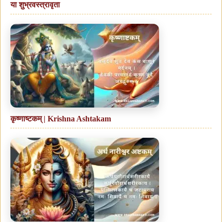
या शुभ्रवस्त्रावृता
कृष्णाष्टकम् | Krishna Ashtakam