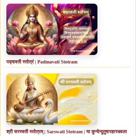
पद्मावती स्तोत्रं | Padmavati Stotram
श्री सरस्वती स्तोत्रम् | Sarswati Stotram | या कुन्देन्दुतुषारहारधवला