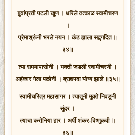
बुवांप्रती पटली खूण । धरिले तत्काळ स्वामीचरण
।
प्रेमाश्रूंनी भरले नयन । कंठ झाला सद़्गदित ॥
३४॥
त्या समयापासोनी । भक्ती जडली स्वामीचरणी ।
अहंकार गेला पळोनी । ब्रह्मपदा योग्य झाले ॥३५॥
स्वामीचरित्र महासागर । त्यातूनी मुक्ते निवडूनी
सुंदर ।
त्याचा करोनिया हार । अर्पी शंकर-विष्णुकवी ॥
३६॥