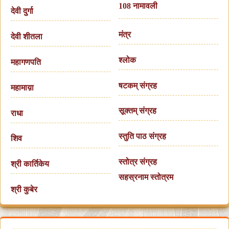
108 नामावली
देवी दुर्गा
मंत्र
देवी शीतला
श्लोक
महागणपति
षटकम् संग्रह
महामाय़ा
सूक्तम् संग्रह
राधा
स्तुति पाठ संग्रह
शिव
स्तोत्र संग्रह
श्री कार्तिकेय
सहस्रनाम स्तोत्रम
श्री कुबेर