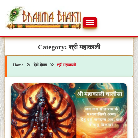
Skip
to
content
ब्रह्मभक्ती – एक आध्यात्मिक यात्रा…🕉️🛕
ब्रह्मभक्ती
Category:
श्री महाकाली
Home
देवी-देवता
श्री महाकाली