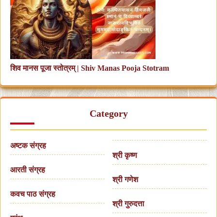
शिव मानस पूजा स्तोत्रम् | Shiv Manas Pooja Stotram
Category
अष्टक संग्रह
श्री कृष्ण
आरती संग्रह
श्री गणेश
कवच पाठ संग्रह
श्री गुरुदत्ता