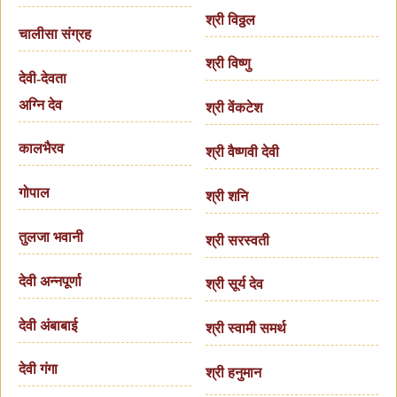
श्री विठ्ठल
चालीसा संग्रह
श्री विष्णु
देवी-देवता
अग्नि देव
श्री वेंकटेश
कालभैरव
श्री वैष्णवी देवी
गोपाल
श्री शनि
तुलजा भवानी
श्री सरस्वती
देवी अन्नपूर्णा
श्री सूर्य देव
देवी अंबाबाई
श्री स्वामी समर्थ
देवी गंगा
श्री हनुमान