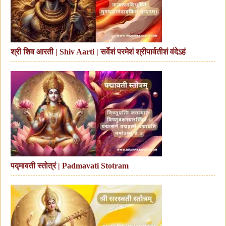
श्री शिव आरती | Shiv Aarti | सर्वेशं परमेशं श्रीपार्वतीशं वंदेऽहं
पद्मावती स्तोत्रं | Padmavati Stotram