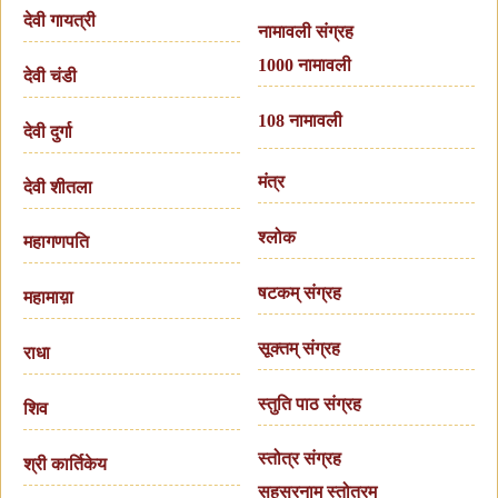
देवी गायत्री
नामावली संग्रह
1000 नामावली
देवी चंडी
108 नामावली
देवी दुर्गा
मंत्र
देवी शीतला
श्लोक
महागणपति
षटकम् संग्रह
महामाय़ा
सूक्तम् संग्रह
राधा
स्तुति पाठ संग्रह
शिव
स्तोत्र संग्रह
श्री कार्तिकेय
सहस्रनाम स्तोत्रम