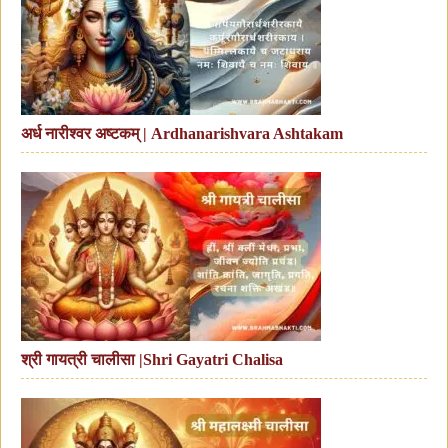
अर्ध नारीश्वर अष्टकम् | Ardhanarishvara Ashtakam
श्री गायत्री चालीसा |Shri Gayatri Chalisa