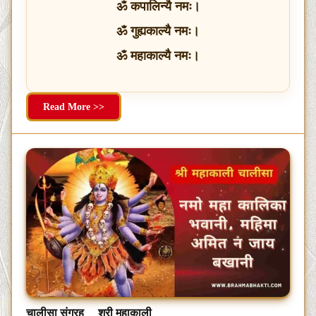
ॐ कपालिन्यै नमः।
ॐ गुह्यकाल्यै नमः।
ॐ महाकाल्यै नमः।
Read More >>
चालीसा संग्रह
श्री महाकाली