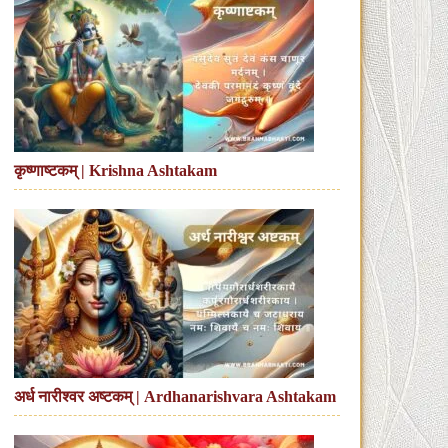
कृष्णाष्टकम् | Krishna Ashtakam
अर्ध नारीश्वर अष्टकम् | Ardhanarishvara Ashtakam