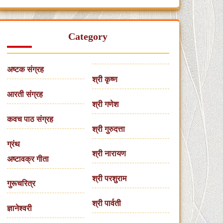
Category
अष्टक संग्रह
श्री कृष्ण
आरती संग्रह
श्री गणेश
कवच पाठ संग्रह
श्री गुरुदत्ता
ग्रंथ
श्री नारायण
अष्टावक्र गीता
श्री परशुराम
गुरूचरित्र
श्री पार्वती
ज्ञानेश्वरी