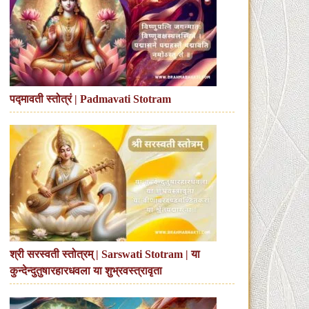
पद्मावती स्तोत्रं | Padmavati Stotram
श्री सरस्वती स्तोत्रम् | Sarswati Stotram | या
कुन्देन्दुतुषारहारधवला या शुभ्रवस्त्रावृता