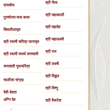
श्री भैरव
दासबोध
श्री महाकाली
पुरुषोत्तम मास कथा
श्री महादेव
शिवलीलामृत
श्री महालक्ष्मी
श्री स्वामी चरित्र सारामृत
श्री राम
श्री स्वामी समर्थ सप्तशती
श्री लक्ष्मी
सप्तशती गुरूचरित्र
श्री विठ्ठल
चालीसा संग्रह
श्री विष्णु
देवी-देवता
अग्नि देव
श्री वेंकटेश