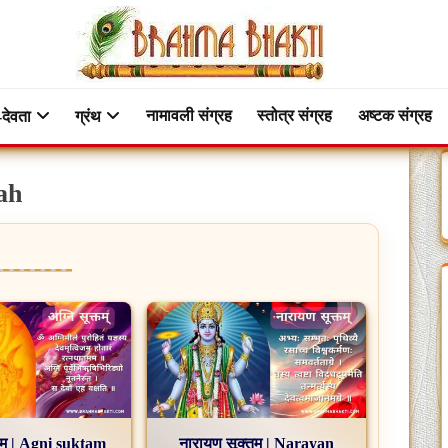
नामावली संग्रह
स्तोत्र संग्रह
अष्टक संग्रह
-देवता
ग्रंथ
rah
्तम् | Agni suktam
नारायण सूक्तम् | Narayan