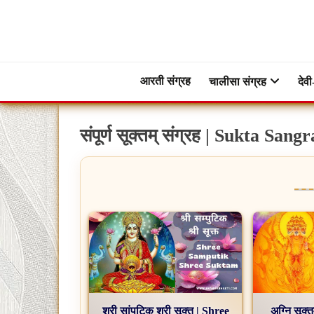
Skip
to
content
ब्रह्मभक्ती – एक आध्यात्मिक यात्रा…🕉️🛕
ब्रह्मभक्ती
आरती संग्रह
चालीसा संग्रह
देवी
संपूर्ण सूक्तम् संग्रह | Sukta Sang
श्री सांपुटिक श्री सूक्त | Shree
अग्नि सूक