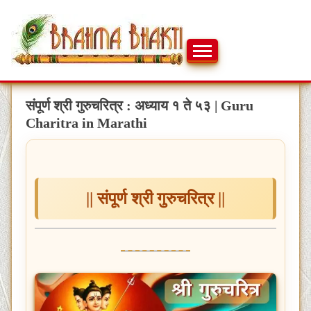
Skip
to
content
ब्रह्मभक्ती – एक आध्यात्मिक यात्रा…🕉️🛕
ब्रह्मभक्ती
संपूर्ण श्री गुरुचरित्र : अध्याय १ ते ५३ | Guru
Charitra in Marathi
|| संपूर्ण श्री गुरुचरित्र ||