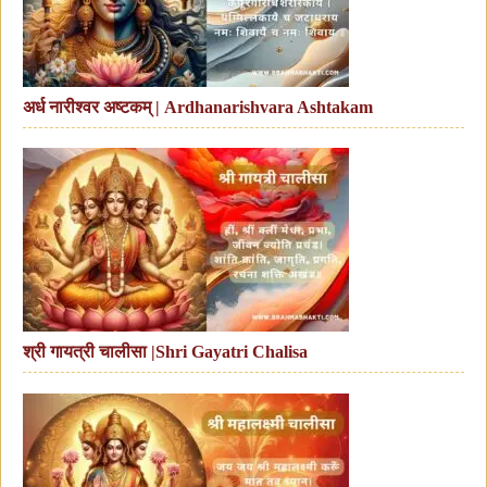
अर्ध नारीश्वर अष्टकम् | Ardhanarishvara Ashtakam
श्री गायत्री चालीसा |Shri Gayatri Chalisa