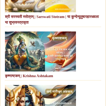
श्री सरस्वती स्तोत्रम् | Sarswati Stotram | या कुन्देन्दुतुषारहारधवला
या शुभ्रवस्त्रावृता
कृष्णाष्टकम् | Krishna Ashtakam