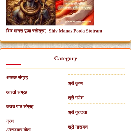
शिव मानस पूजा स्तोत्रम् | Shiv Manas Pooja Stotram
Category
अष्टक संग्रह
श्री कृष्ण
आरती संग्रह
श्री गणेश
कवच पाठ संग्रह
श्री गुरुदत्ता
ग्रंथ
श्री नारायण
अष्टावक्र गीता