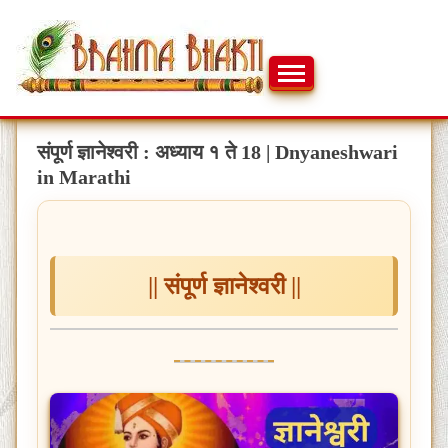
Skip
to
content
ब्रह्मभक्ती – एक आध्यात्मिक यात्रा…🕉️🛕
ब्रह्मभक्ती
संपूर्ण ज्ञानेश्वरी : अध्याय १ ते 18 | Dnyaneshwari
in Marathi
|| संपूर्ण ज्ञानेश्वरी ||