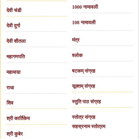
1000 नामावली
देवी चंडी
108 नामावली
देवी दुर्गा
मंत्र
देवी शीतला
श्लोक
महागणपति
षटकम् संग्रह
महामाय़ा
सूक्तम् संग्रह
राधा
स्तुति पाठ संग्रह
शिव
स्तोत्र संग्रह
श्री कार्तिकेय
सहस्रनाम स्तोत्रम
श्री कुबेर