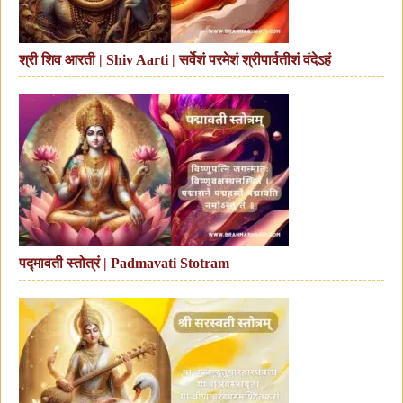
श्री शिव आरती | Shiv Aarti | सर्वेशं परमेशं श्रीपार्वतीशं वंदेऽहं
पद्मावती स्तोत्रं | Padmavati Stotram