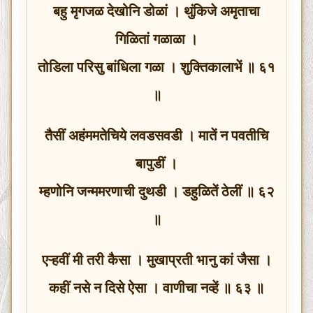
बहु मृगजळ देखोनि डोळां । थुंकिजे अमृताचा
गिळितां गळाळा ।
तोडिला परिसु बांधिला गळा । शुक्तिकालाभें ॥ ६१
॥
तैसीं अहंममतेचिये लवडसवडी । मातें न पवतीचि
बापुडीं ।
म्हणोनि जन्ममरणाची दुथडी । डहुळितें ठेलीं ॥ ६२
॥
एऱ्हवीं मी तरी कैसा । मुखाप्रती भानु कां जैसा ।
कहीं नसे न दिसे ऐसा । वाणीचा नव्हें ॥ ६३ ॥