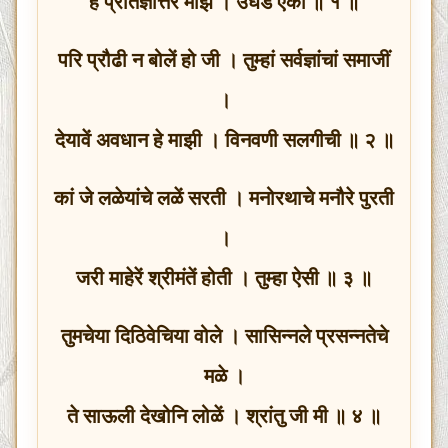
हें प्रतिज्ञोत्तर माझें । उघड ऐका ॥ १ ॥
परि प्रौढी न बोलें हो जी । तुम्हां सर्वज्ञांचां समाजीं
।
देयावें अवधान हे माझी । विनवणी सलगीची ॥ २ ॥
कां जे लळेयांचे लळें सरती । मनोरथाचे मनौरे पुरती
।
जरी माहेरें श्रीमंतें होती । तुम्हा ऐसी ॥ ३ ॥
तुमचेया दिठिवेचिया वोले । सासिन्नले प्रसन्नतेचे
मळे ।
ते साऊली देखोनि लोळें । श्रांतु जी मी ॥ ४ ॥