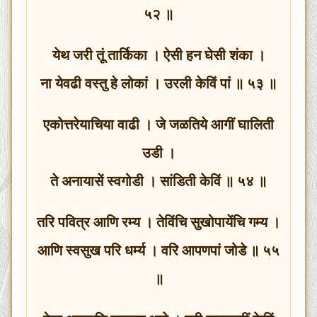
५२ ॥
येथ जरी तूं तार्किका । ऐसी हन घेसी शंका ।
ना येवढी वस्तु हे लोकां । उरली केविं पां ॥ ५३ ॥
एकोत्तरेयाचिया वाढी । जे जळतिये आगीं घालिती
उडी ।
ते अनायासें स्वगोडी । सांडिती केविं ॥ ५४ ॥
तरि पवित्र आणि रम्य । तेविंचि सुखोपायेंचि गम्य ।
आणि स्वसुख परि धर्म्य । वरि आपणपां जोडे ॥ ५५
॥