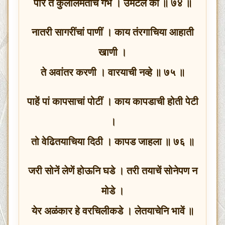
परि ते कुलालमतीचे गर्भ । उमटले कीं ॥ ७४ ॥
नातरी सागरींचां पाणीं । काय तंरगाचिया आहाती
खाणी ।
ते अवांतर करणी । वारयाची नव्हे ॥ ७५ ॥
पाहें पां कापसाचां पोटीं । काय कापडाची होती पेटी
।
तो वेढितयाचिया दिठी । कापड जाहला ॥ ७६ ॥
जरी सोनें लेणें होऊनि घडे । तरी तयाचें सोनेपण न
मोडे ।
येर अळंकार हे वरचिलीकडे । लेतयाचेनि भावें ॥