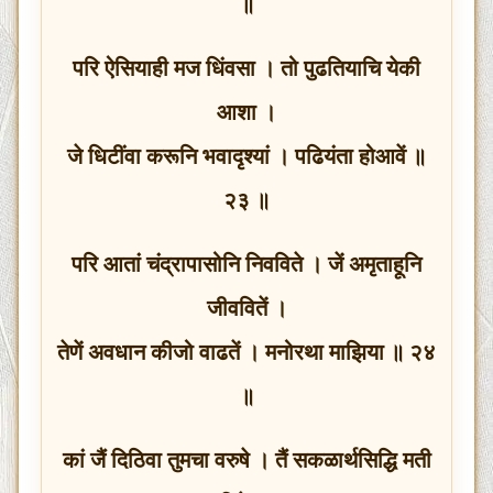
॥
परि ऐसियाही मज धिंवसा । तो पुढतियाचि येकी
आशा ।
जे धिटींवा करूनि भवादृश्यां । पढियंता होआवें ॥
२३ ॥
परि आतां चंद्रापासोनि निवविते । जें अमृताहूनि
जीववितें ।
तेणें अवधान कीजो वाढतें । मनोरथा माझिया ॥ २४
॥
कां जैं दिठिवा तुमचा वरुषे । तैं सकळार्थसिद्धि मती