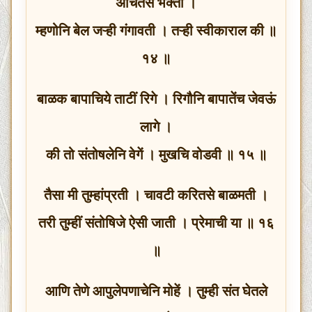
अर्चितसे भक्ती ।
म्हणोनि बेल जऱ्ही गंगावती । तऱ्ही स्वीकाराल की ॥
१४ ॥
बाळक बापाचिये ताटीं रिगे । रिगौनि बापातेंच जेवऊं
लागे ।
की तो संतोषलेनि वेगें । मुखचि वोडवी ॥ १५ ॥
तैसा मी तुम्हांप्रती । चावटी करितसे बाळमती ।
तरी तुम्हीं संतोषिजे ऐसी जाती । प्रेमाची या ॥ १६
॥
आणि तेणे आपुलेपणाचेनि मोहें । तुम्ही संत घेतले