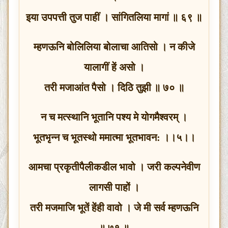
इया उपपत्ती तुज पाहीं । सांगितलिया मागां ॥ ६९ ॥
म्हणऊनि बोलिलिया बोलाचा आतिसो । न कीजे
यालागीं हें असो ।
तरी मजाआंत पैसो । दिठि तुझी ॥ ७० ॥
न च मत्स्थानि भूतानि पश्य मे योगमैश्वरम् ।
भूतभृन्न च भूतस्थो ममात्मा भूतभावन: ।।५।।
आमचा प्रकृतीपैलीकडील भावो । जरी कल्पनेवीण
लागसी पाहों ।
तरी मजमाजि भूतें हेंही वावो । जे मी सर्व म्हणऊनि
॥ ७१ ॥