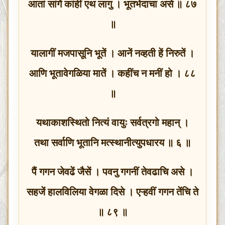
आतां सांगें कांहीं एथ लागु । भूतभेदाचा असे ॥ ८७
॥
यालागीं मजपासूनि भूतें । आनें नव्हती हें निरुतें ।
आणि भूतावेगळिया मातें । कहींच न मनीं हो । ८८
॥
यथाकाशस्थितो नित्यं वायुः सर्वत्रगो महान् ।
तथा सर्वाणि भूतानि मत्स्थानीत्युपधारय ॥ ६ ॥
पैं गगन जेवढें जैसें । पवनु गगनीं तेवढाचि असे ।
सहजें हालविलिया वेगळा दिसे । एऱ्हवीं गगन तेंचि ते
॥ ८९ ॥