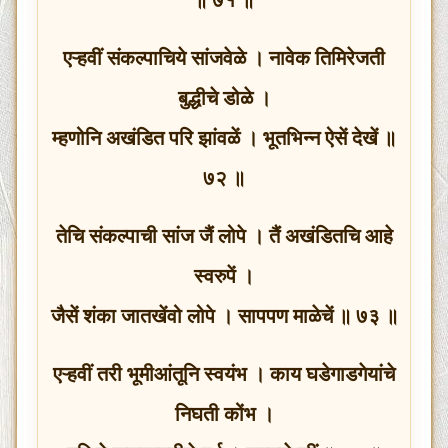
एऱ्हवीं संकल्पाचिये सांजवेळे । नावेक तिमिरेजती
बुद्धीचे डोळे ।
म्हणोनि अखंडित परि झांवळें । भूतभिन्न ऐसें देखें ॥
७२ ॥
तेचि संकल्पाची सांज जैं लोपे । तैं अखंडितचि आहे
स्वरुपें ।
जैसें शंका जातखेंवो लोपे । सापपण माळेचें ॥ ७३ ॥
एऱ्हवीं तरी भूमीआंतूनि स्वयंभ । काय घडेगाडगेयांचे
निघती कोंभ ।