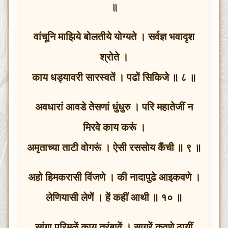
॥
वांचूनि माझिये बोलतीये योग्यते । सर्वज्ञ भवादृश
श्रोते ।
काय धड्यावरी सारस्वतें । पढों सिकिजे ॥ ८ ॥
अवधारां आवडे तेसणां धुंधुरु । परि महातेजीं न
मिरवे काय करूं ।
अमृताच्या ताटी वोगरूं । ऐसी रससोय कैंची ॥ ९ ॥
अहो हिमकरासी विंजणे । की नादापुढे आइकवणे ।
लेणियासी लेणें । हें कहीं आथी ॥ १० ॥
सांगा परिमळें काय तुरंबावें । सागरें कवणे ठायीं