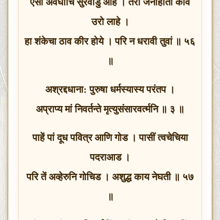
ऐसा अवघाचि सुरवाडु आहे । तरी जनाहातीं केविं
उरो लाहे ।
हा शंकेचा ठाव कीर होये । परि न धरावी तुवां ॥ ५६
॥
अश्रद्दधाना: पुरुषा धर्मस्यास्य परंतप ।
अप्राप्य मां निवर्तन्ते मृत्युसंसारवर्त्मनि ॥ ३ ॥
पाहें पां दूध पवित्र आणि गोड । पासीं त्वचेचिया
पदराआड ।
परि तें अव्हेरुनि गोचिड । अशुद्ध काय नेघती ॥ ५७
॥