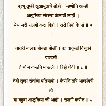
प्रभू तुम्ही सुखामृताचे डोहो । म्हणोनि आम्ही
आपुलिया स्वेच्छा वोलावों लाहों ।
येथ जरी सलगी करू बिहों । तरी निवो कें पां ॥ ५
॥
नातरी बालक बोबडां बोलीं । कां वाकुडां विचुकां
पाऊलीं ।
तें चोज करूनि माऊली । रिझे जेवीं ॥ ६ ॥
तेवी तुम्हा संतांचा पढियावो । कैसेनि तरि आम्हांवरी
हो ।
या बहुवा आळुकिया जी आहों । सलगी करीत ॥ ७