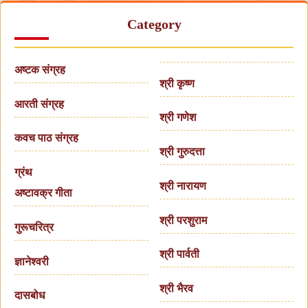
Category
अष्टक संग्रह
श्री कृष्ण
आरती संग्रह
श्री गणेश
कवच पाठ संग्रह
श्री गुरुदत्ता
ग्रंथ
श्री नारायण
अष्टावक्र गीता
श्री परशुराम
गुरूचरित्र
श्री पार्वती
ज्ञानेश्वरी
श्री भैरव
दासबोध