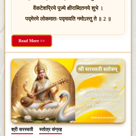
वेंकटेशप्रिये पूज्ये क्षीराब्दितनये शुभे ।
पद्मेरमे लोकमातः पद्मावति नमोऽस्तु ते ॥ 2 ॥
Read More >>
श्री सरस्वती
स्तोत्र संग्रह