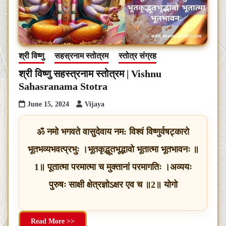
श्री विष्णु
सहस्रनाम स्तोत्रम
स्तोत्र संग्रह
श्री विष्णु सहस्त्रनाम स्तोत्रम | Vishnu
Sahasranama Stotra
June 15, 2024
Vijaya
ॐ नमो भगवते वासुदेवाय नम: विश्वं विष्णुर्वषट्कारो
भूतभव्यभवत्प्रभुः ।भूतकृद्भूतभृद्भावो भूतात्मा भूतभावनः ॥
1॥ पूतात्मा परमात्मा च मुक्तानां परमागतिः ।अव्ययः
पुरुषः साक्षी क्षेत्रज्ञोऽक्षर एव च ॥2॥ योगो
Read More >>