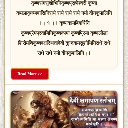
कृष्णसंगसुशोभिनिकृष्णप्राणेश्वरी कृष्णा
कमलाकुञ्जवासिनिराधे राधे राधे राधे नमो दीनकृपालिनि
।। १ ।। कृष्णकामबिबर्धिनि
कृष्णप्रेमप्रदायिनिकृष्णकामा कृष्णप्रिया कृष्णलीला
शिरोमणिकृष्णवक्षस्थितादेवी कुन्ददामसुशोभिनिराधे राधे
राधे राधे नमो दीनकृपालिनि।।
Read More >>