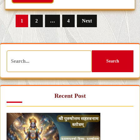
Posts
1
2
…
4
Next
navigation
Search
Recent Post