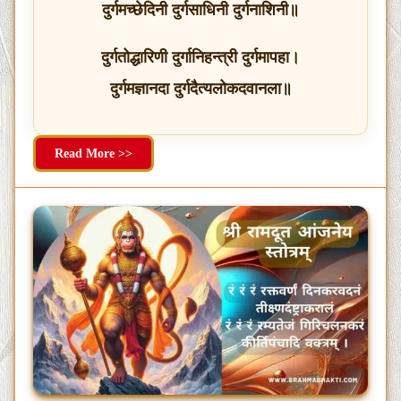
दुर्गमच्छेदिनी दुर्गसाधिनी दुर्गनाशिनी॥
दुर्गतोद्धारिणी दुर्गानिहन्त्री दुर्गमापहा।
दुर्गमज्ञानदा दुर्गदैत्यलोकदवानला॥
Read More >>