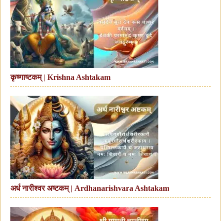
कृष्णाष्टकम् | Krishna Ashtakam
अर्ध नारीश्वर अष्टकम् | Ardhanarishvara Ashtakam