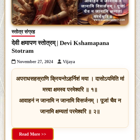
स्तोत्र संग्रह
देवी क्षमापण स्तोत्रम् | Devi Kshamapana
Stotram
November 27, 2024
Vijaya
अपराधसहस्राणि क्रियन्तेऽहर्निशं मया । दासोऽयमिति मां
मत्त्वा क्षमस्व परमेश्वरि ॥ १॥
आवाहनं न जानामि न जानामि विसर्जनम् । पूजां चैव न
जानामि क्षम्यतां परमेश्वरि ॥ २॥
Read More >>