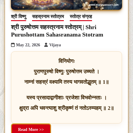
श्री विष्णु
सहस्रनाम स्तोत्रम
स्तोत्र संग्रह
श्री पुरुषोत्तम सहस्त्रनाम स्तोत्रम् | Shri
Purushottam Sahasranama Stotram
May 22, 2026
Vijaya
विनियोगः
पुराणपुरुषो विष्णुः पुरुषोत्तम उच्यते ।
नाम्नां सहस्रं वक्ष्यामि तस्य भागवतोद्धृतम् ॥ 1॥
यस्य प्रसादाद्वागीशाः प्रजेशा विभवोन्नताः ।
क्षुद्रा अपि भवन्त्याशु श्रीकृष्णं तं नतोऽस्म्यहम् ॥ 2॥
Read More >>