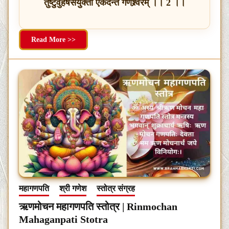
तुष्टुवुर्हर्षसंयुक्ता एकदन्तं गणेश्र्वरम् ।। 2 ।।
Read More >>
महागणपति
श्री गणेश
स्तोत्र संग्रह
ऋणमोचन महागणपति स्तोत्र | Rinmochan
Mahaganpati Stotra