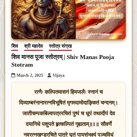
शिव
श्री महादेव
स्तोत्र संग्रह
शिव मानस पूजा स्तोत्रम् | Shiv Manas Pooja
Stotram
March 2, 2025
Vijaya
रत्नैः कल्पितमासनं हिमजलैः स्नानं च
दिव्याम्बरंनानारत्नविभूषितं मृगमदामोदाङ्कितं चन्दनम्।
जातीचम्पकबिल्वपत्ररचितं पुष्पं च धूपं तथादीपं देव
दयानिधे पशुपते हृत्कल्पितं गृह्यताम्॥1॥ सौवर्णे
नवरत्नखण्डरचिते पात्रे घृतं पायसंभक्ष्यं पञ्चविधं