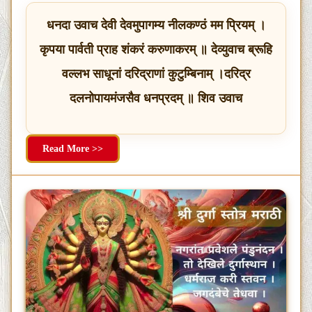
धनदा उवाच देवी देवमुपागम्य नीलकण्ठं मम प्रियम् ।
कृपया पार्वती प्राह शंकरं करुणाकरम् ॥ देव्युवाच ब्रूहि
वल्लभ साधूनां दरिद्राणां कुटुम्बिनाम् ।दरिद्र
दलनोपायमंजसैव धनप्रदम् ॥ शिव उवाच
Read More >>