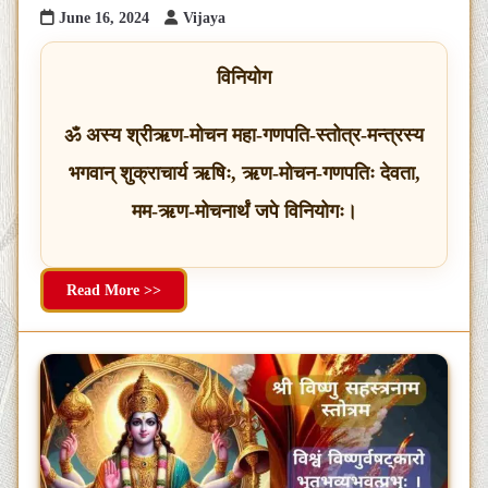
June 16, 2024
Vijaya
विनियोग
ॐ अस्य श्रीऋण-मोचन महा-गणपति-स्तोत्र-मन्त्रस्य
भगवान् शुक्राचार्य ऋषिः, ऋण-मोचन-गणपतिः देवता,
मम-ऋण-मोचनार्थं जपे विनियोगः।
Read More >>