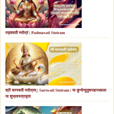
पद्मावती स्तोत्रं | Padmavati Stotram
श्री सरस्वती स्तोत्रम् | Sarswati Stotram | या कुन्देन्दुतुषारहारधवला
या शुभ्रवस्त्रावृता