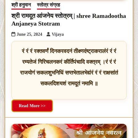
श्री हनुमान
स्तोत्र संग्रह
श्री रामदूत आंजनेय स्तोत्रम् | shree Ramadootha
Anjaneya Stotram
June 25, 2024
Vijaya
रं रं रं रक्तवर्णं दिनकरवदनं तीक्ष्णदंष्ट्राकरालंरं रं रं
रम्यतेजं गिरिचलनकरं कीर्तिपंचादि वक्त्रम् ।रं रं रं
राजयोगं सकलशुभनिधिं सप्तभेतालभेद्यंरं रं रं राक्षसांतं
सकलदिशयशं रामदूतं नमामि ॥
Read More >>