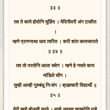
३३ ॥
तव ते कामे होवोनि मूर्छित । मेदिनीवरी अंग टाकीत
।
म्हणे प्राणनाथा धाव त्वरित । करी शांत कामज्वराते
॥ ३४ ॥
तव तो परतोनि आला सवेग । म्हणे हे नसते काय
मांडिले सोंग ।
तुम्ही आम्ही गुरुबंधु निःसंग । ब्रह्मचारी विद्यार्थी ॥
३५ ॥
येरी म्हणे बोलसी काये । माझे अवयव चाचपोनि पाहे