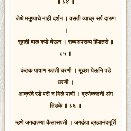
॥ ८४ ॥
जेथे मनुष्याचे नाही दर्शन । वसती व्याघ्र सर्प दारुण
।
सुमती बाळ कडे घेऊन । सव्यअपसव्य हिंडतसे ॥
८५ ॥
कंटक पाषाण रुतती चरणी । मूच्र्छा येऊनि पडे
धरणी ।
आक्रंदे रडे परी न मिळे पाणी । व्रणेकरूनी अंग
तिडके ॥ ८६ ॥
म्हणे जगदात्म्या कैलासपती । जगद्वंद्या ब्रह्मानंदमूर्ति