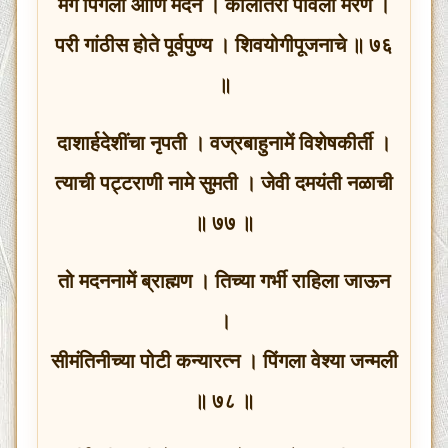
मग पिंगला आणि मदन । कालांतरी पावली मरण ।
परी गांठीस होते पूर्वपुण्य । शिवयोगीपूजनाचे ॥ ७६
॥
दाशार्हदेशींचा नृपती । वज्रबाहुनामें विशेषकीर्ती ।
त्याची पट्टराणी नामे सुमती । जेवी दमयंती नळाची
॥ ७७ ॥
तो मदननामें ब्राह्मण । तिच्या गर्भी राहिला जाऊन
।
सीमंतिनीच्या पोटी कन्यारत्न । पिंगला वेश्या जन्मली
॥ ७८ ॥