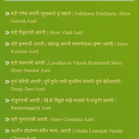
श्री गणेश आरती-सुखकर्ता दुःखहर्ता | Sukhkarta Dukhharta -Shree
Ganesh Aarti
श्री विठ्ठलाची आरती | Shree Vittal Aarti
श्री कृष्णाची आरती | ओवाळू आरती मदनगोपाळा-कृष्ण आरती | Shree
Krushna Aarti
श्री शंकराची आरती | Lavathavati Vikrala Brahmandi Mala |
Shree Shankar Aarti
दुर्गा देवीची आरती | दुर्गे दुर्घट भारी तुजविण संसारी-दुर्गा देवीआरती |
Durga Devi Aarti
पांडुरंगाची आरती | येई हो विठ्ठले माझे माउली ये-पांडुरंग आरती |
Pandurangachi Aarti
श्री गुरुदत्ताची आरती | Shree Gurudatta Aarti
घालीन लोटांगण वंदीन चरण- आरती | Ghalin Lotangan Vandin
Charan Aarti