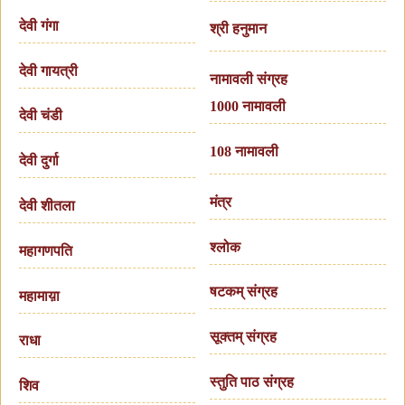
देवी गंगा
श्री हनुमान
देवी गायत्री
नामावली संग्रह
1000 नामावली
देवी चंडी
108 नामावली
देवी दुर्गा
मंत्र
देवी शीतला
श्लोक
महागणपति
षटकम् संग्रह
महामाय़ा
सूक्तम् संग्रह
राधा
स्तुति पाठ संग्रह
शिव