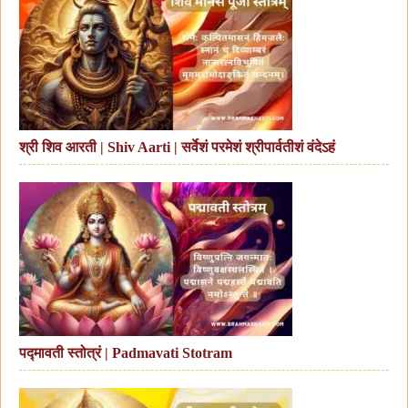
श्री शिव आरती | Shiv Aarti | सर्वेशं परमेशं श्रीपार्वतीशं वंदेऽहं
पद्मावती स्तोत्रं | Padmavati Stotram