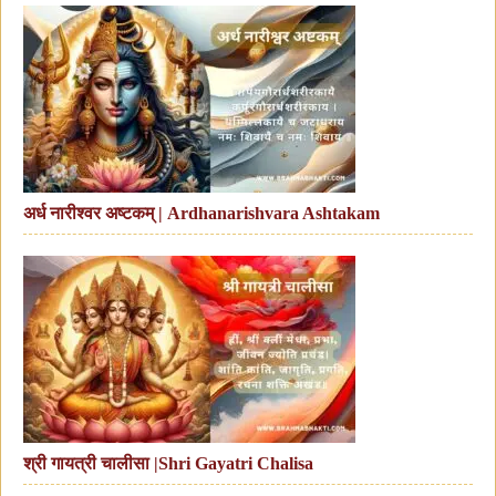
अर्ध नारीश्वर अष्टकम् | Ardhanarishvara Ashtakam
श्री गायत्री चालीसा |Shri Gayatri Chalisa