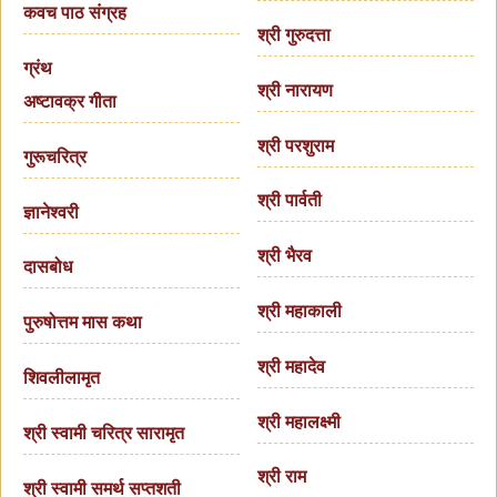
कवच पाठ संग्रह
श्री गुरुदत्ता
ग्रंथ
श्री नारायण
अष्टावक्र गीता
श्री परशुराम
गुरूचरित्र
श्री पार्वती
ज्ञानेश्वरी
श्री भैरव
दासबोध
श्री महाकाली
पुरुषोत्तम मास कथा
श्री महादेव
शिवलीलामृत
श्री महालक्ष्मी
श्री स्वामी चरित्र सारामृत
श्री राम
श्री स्वामी समर्थ सप्तशती