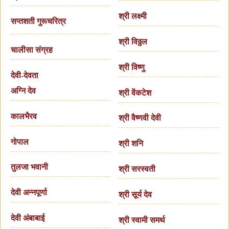
श्री लक्ष्मी
सप्तशती गुरूचरित्र
श्री विठ्ठल
चालीसा संग्रह
श्री विष्णु
देवी-देवता
अग्नि देव
श्री वेंकटेश
कालभैरव
श्री वैष्णवी देवी
गोपाल
श्री शनि
तुलजा भवानी
श्री सरस्वती
देवी अन्नपूर्णा
श्री सूर्य देव
देवी अंबाबाई
श्री स्वामी समर्थ