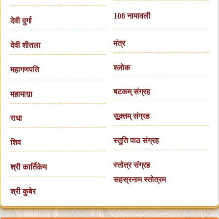
108 नामावली
देवी दुर्गा
मंत्र
देवी शीतला
श्लोक
महागणपति
षटकम् संग्रह
महामाय़ा
सूक्तम् संग्रह
राधा
स्तुति पाठ संग्रह
शिव
स्तोत्र संग्रह
श्री कार्तिकेय
सहस्रनाम स्तोत्रम
श्री कुबेर