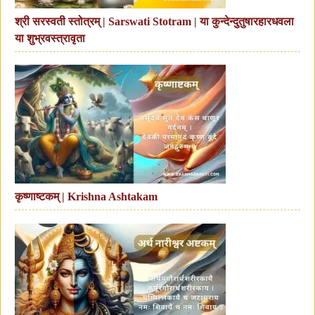
श्री सरस्वती स्तोत्रम् | Sarswati Stotram | या कुन्देन्दुतुषारहारधवला
या शुभ्रवस्त्रावृता
कृष्णाष्टकम् | Krishna Ashtakam