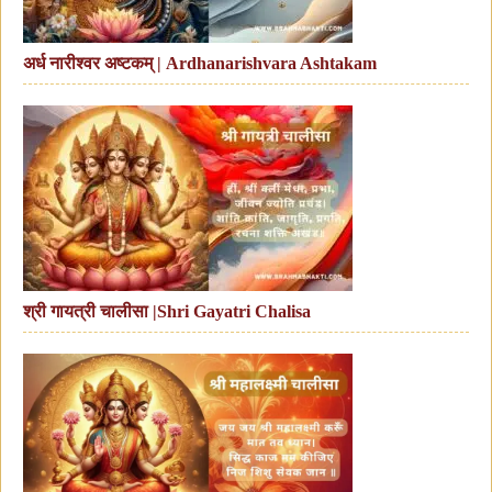
अर्ध नारीश्वर अष्टकम् | Ardhanarishvara Ashtakam
श्री गायत्री चालीसा |Shri Gayatri Chalisa