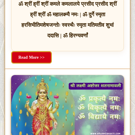
ॐ श्रीं ह्रीं श्रीं कमले कमलालये प्रसीद प्रसीद श्रीं
ह्रीं श्रीं ॐ महालक्ष्म्यै नमः | ॐ दुर्गे स्मृता
हरसिभीतिमशेषजन्तोः स्वस्थैः स्मृता मतिमतीव शुभां
ददासि | ॐ हिरण्यवर्णां
Read More >>