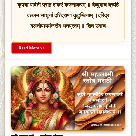
कृपया पार्वती प्राह शंकरं करुणाकरम् ॥ देव्युवाच ब्रूहि
वल्लभ साधूनां दरिद्राणां कुटुम्बिनाम् ।दरिद्र
दलनोपायमंजसैव धनप्रदम् ॥ शिव उवाच
Read More >>