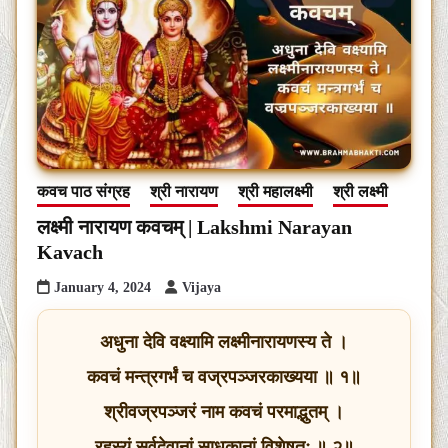
कवच पाठ संग्रह
श्री नारायण
श्री महालक्ष्मी
श्री लक्ष्मी
लक्ष्मी नारायण कवचम् | Lakshmi Narayan
Kavach
January 4, 2024
Vijaya
अधुना देवि वक्ष्यामि लक्ष्मीनारायणस्य ते ।
कवचं मन्त्रगर्भं च वज्रपञ्जरकाख्यया ॥ १॥
श्रीवज्रपञ्जरं नाम कवचं परमाद्भुतम् ।
रहस्यं सर्वदेवानां साधकानां विशेषतः ॥ २॥