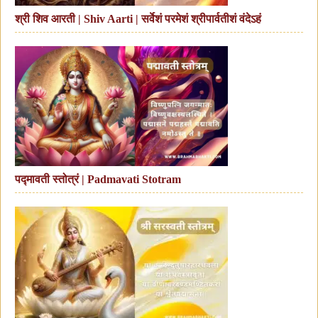
श्री शिव आरती | Shiv Aarti | सर्वेशं परमेशं श्रीपार्वतीशं वंदेऽहं
पद्मावती स्तोत्रं | Padmavati Stotram