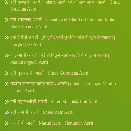
श्री कृष्णाची आरती | ओवाळू आरती मदनगोपाळा-कृष्ण आरती | Shree
Krushna Aarti
श्री शंकराची आरती | Lavathavati Vikrala Brahmandi Mala |
Shree Shankar Aarti
दुर्गा देवीची आरती | दुर्गे दुर्घट भारी तुजविण संसारी-दुर्गा देवीआरती |
Durga Devi Aarti
पांडुरंगाची आरती | येई हो विठ्ठले माझे माउली ये-पांडुरंग आरती |
Pandurangachi Aarti
श्री गुरुदत्ताची आरती | Shree Gurudatta Aarti
घालीन लोटांगण वंदीन चरण- आरती | Ghalin Lotangan Vandin
Charan Aarti
श्री महालक्ष्मीची आरती | Shree Mahalakshmi Aarti
श्री रामाची आरती | Shree Ram Aarti
मारुतीची आरती | Maruti Aarti | Hanuman Aarti