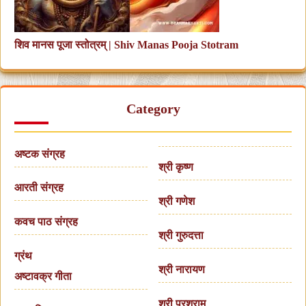
शिव मानस पूजा स्तोत्रम् | Shiv Manas Pooja Stotram
Category
अष्टक संग्रह
श्री कृष्ण
आरती संग्रह
श्री गणेश
कवच पाठ संग्रह
श्री गुरुदत्ता
ग्रंथ
श्री नारायण
अष्टावक्र गीता
श्री परशुराम