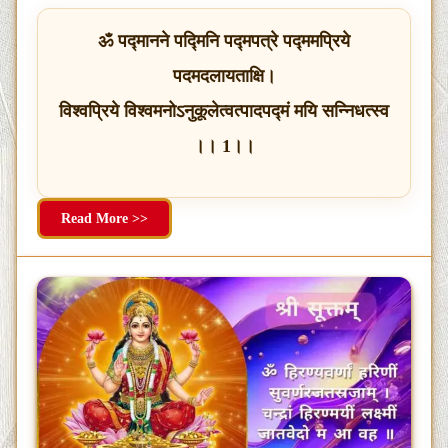
ॐ पद्मानने पद्मिनि पद्मपत्रे पद्ममप्रिये
पदमदलायताक्षि।
विश्वप्रिये विश्वमनोऽनुकूलेत्वत्पादपद्मं मयि सन्निधत्स्व
।। 1।।
Read More >>