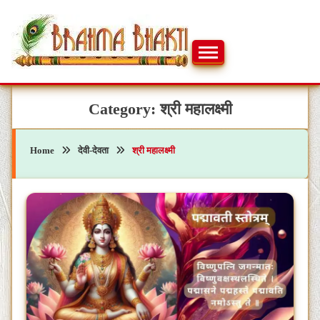
Skip
to
content
ब्रह्मभक्ती – एक आध्यात्मिक यात्रा…🕉️🛕
ब्रह्मभक्ती
Category:
श्री महालक्ष्मी
Home
देवी-देवता
श्री महालक्ष्मी