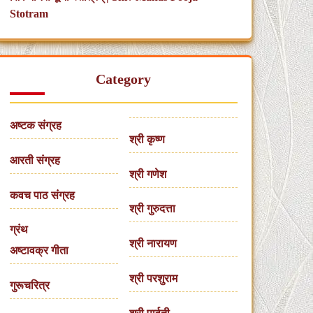
Stotram
Category
अष्टक संग्रह
श्री कृष्ण
आरती संग्रह
श्री गणेश
कवच पाठ संग्रह
श्री गुरुदत्ता
ग्रंथ
श्री नारायण
अष्टावक्र गीता
श्री परशुराम
गुरूचरित्र