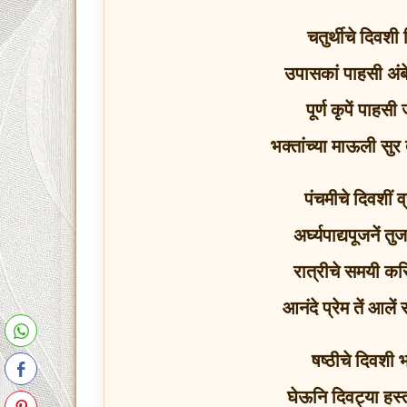
चतुर्थीचे दिवश
उपासकां पाहसी अंब
पूर्ण कृपें पाहस
भक्तांच्या माऊली सुर
पंचमीचे दिवशीं 
अर्घ्यपाद्यपूजनें
रात्रीचे समयी क
आनंदे प्रेम तें आले
षष्ठीचे दिवशी 
घेऊनि दिवट्या हस्