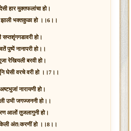
देसी हार मुक्तफलांचा हो।
्न झाली भक्तकुळा हो ।।6।।
ी सप्तशृंगगडावरी हो।
ोवतें पुष्पें नानापरी हो।।
पूजा रेखियली बरवी हो।
लूनि घेसी वरचे वरी हो ।।7।।
 अष्टभुजां नारायणी हो।
ाहिली उभी जगज्जननी हो।।
 शरण आलों तुजलागुनी हो।
 केली अंत:करणीं हो ।।8।।