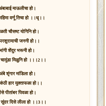
अंबाबाई माऊलीचा हो।
महिमा वर्णू तिचा हो ।।धृ।।
 मिळती चौसष्ट योगिनि हो।
्ठ परशुरामाची जननी हो।।
ांगी शेंदुर भरूनी हो।
 चामुंडा मिळुनि हो ।।।2।।
अंबे शृंगार मांडिला हो।
ंठी हार मुक्ताफळा हो।।
ंसे पीतांबर पिवळा हो।
े सुंदर दिसे लीला हो ।।3।।