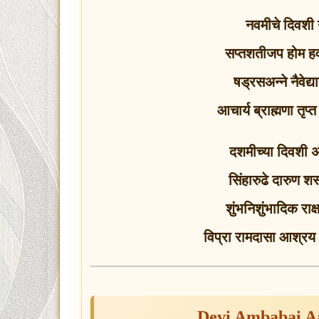
नवमीचे दिवशी न
सप्तशतीजप होम हव
षड्रसअन्ने नैवेद्
आचार्य ब्राह्मणा तृप
दशमीच्या दिवशी अ
सिंहारुढे दारुण शस्
शुंभनिशुंभादिक रा
विप्रा रामदासा आश्र
Devi Ambabai Aa