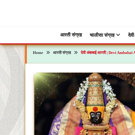
Skip
to
content
ब्रह्मभक्ती – एक आध्यात्मिक यात्रा…🕉️🛕
ब्रह्मभक्ती
आरती संग्रह
चालीसा संग्रह
देवी
Home
आरती संग्रह
देवी अंबाबाई आरती | Devi Ambabai 