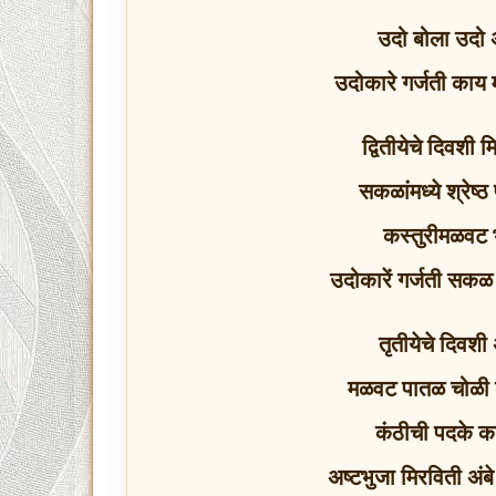
उदो बोला उदो 
उदोकारे गर्जती काय 
द्वितीयेचे दिवशी
सकळांमध्ये श्रेष
कस्तुरीमळवट भ
उदोकारें गर्जती सकळ
तृतीयेचे दिवशी 
मळवट पातळ चोळी क
कंठीची पदके का
अष्टभुजा मिरविती अंब