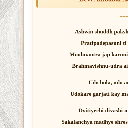
Ashwin shuddh pakshi
Pratipadepasuni ti
Moolmantra jap karuni 
Brahmavishnu-udra ai
Udo bola, udo a
Udokare garjati kay m
Dvitiyechi divashi m
Sakalanchya madhye shres