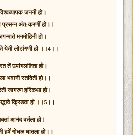
ी विश्वव्यापक जननी हो।
े प्रसन्न अंत:करणीं हो।।
ी जगन्माते मनमोहिनी हो।
 ते येती लोटांगणी हो ।।4।।
व्रत तें उपांगललिता हो।
 तुजला भवानी स्तविती हो।।
रिती जागरण हरिकथा हो।
ं सद्भावे क्रिडता हो ।।5।।
भक्तां आनंद वर्तला हो।
ती हर्षे गोंधळ घातला हो।।