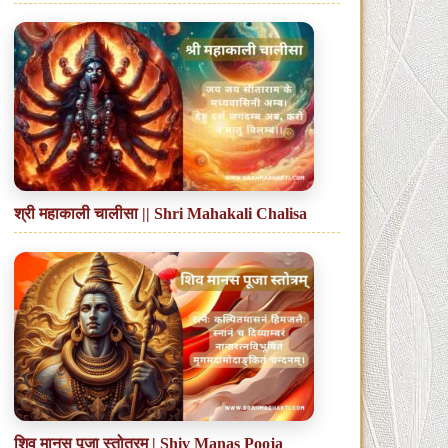
श्री महाकाली चालीसा || Shri Mahakali Chalisa
शिव मानस पूजा स्तोत्रम् | Shiv Manas Pooja