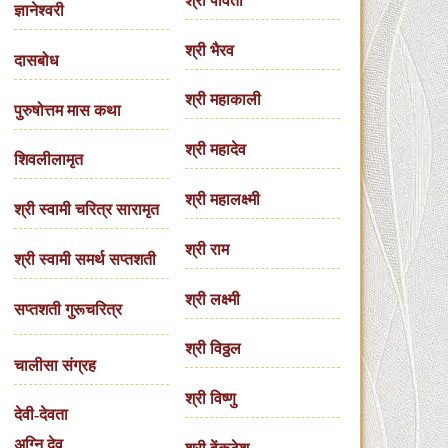
श्री पार्वती
ज्ञानेश्वरी
श्री भैरव
दासबोध
श्री महाकाली
पुरुषोत्तम मास कथा
श्री महादेव
शिवलीलामृत
श्री महालक्ष्मी
श्री स्वामी चरित्र सारामृत
श्री राम
श्री स्वामी समर्थ सप्तशती
श्री लक्ष्मी
सप्तशती गुरूचरित्र
श्री विठ्ठल
चालीसा संग्रह
श्री विष्णु
देवी-देवता
अग्नि देव