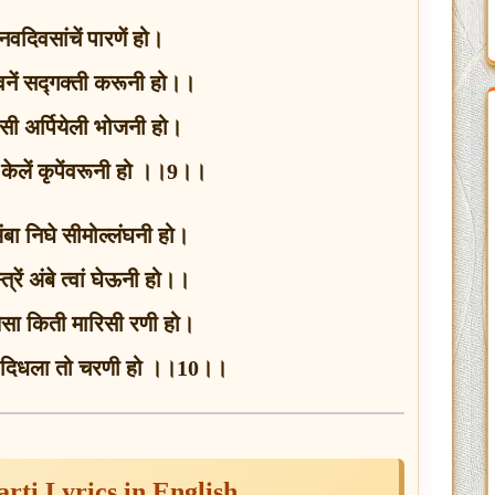
वदिवसांचें पारणें हो।
नें सद्गक्ती करूनी हो।।
यासी अर्पियेली भोजनी हो।
्त केलें कृपेंवरूनी हो ।।9।।
ंबा निघे सीमोल्लंघनी हो।
त्रें अंबे त्वां घेऊनी हो।।
क्षसा किती मारिसी रणी हो।
य दिधला तो चरणी हो ।।10।।
rti Lyrics in English