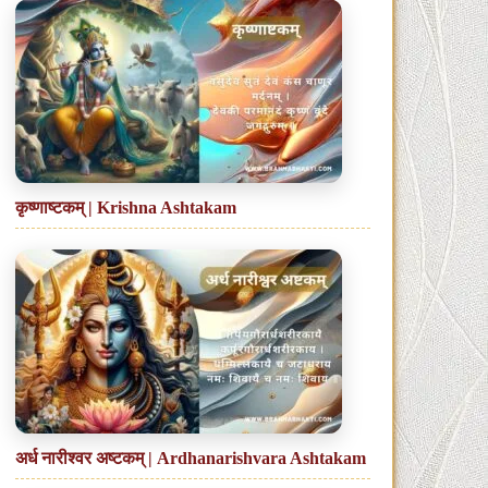
कृष्णाष्टकम् | Krishna Ashtakam
अर्ध नारीश्वर अष्टकम् | Ardhanarishvara Ashtakam