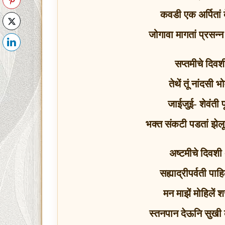
कवडी एक अर्पितां 
जोगावा मागतां प्रसन
सप्तमीचे दिवश
तेथें तूं नांदसी भ
जाईजुई- शेवंती 
भक्त संकटी पडतां झे‍
अष्टमीचे दिवशी
सह्याद्रीपर्वती प
मन माझें मोहिलें
स्तनपान देऊनि सुखी