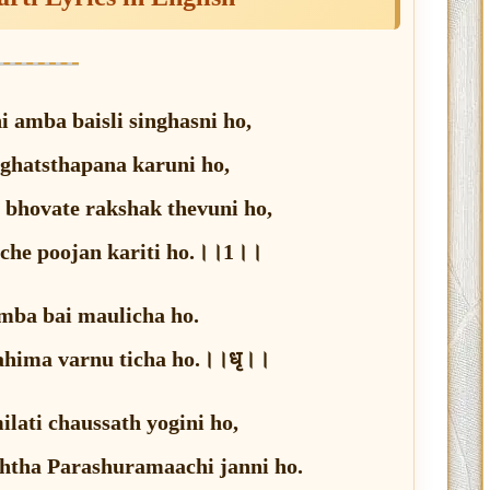
 amba baisli singhasni ho,
 ghatsthapana karuni ho,
bhovate rakshak thevuni ho,
che poojan kariti ho.।।1।।
mba bai maulicha ho.
ahima varnu ticha ho.।।धृ।।
ilati chaussath yogini ho,
htha Parashuramaachi janni ho.