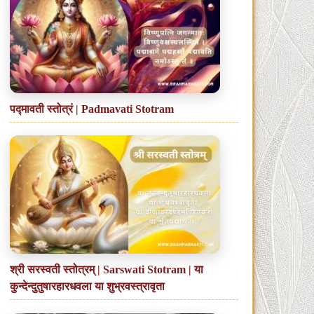
पद्मावती स्तोत्रं | Padmavati Stotram
श्री सरस्वती स्तोत्रम् | Sarswati Stotram | या
कुन्देन्दुतुषारहारधवला या शुभ्रवस्त्रावृता