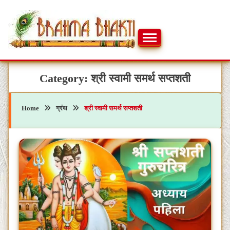
Skip
to
content
ब्रह्मभक्ती – एक आध्यात्मिक यात्रा…🕉️🛕
ब्रह्मभक्ती
Category:
श्री स्वामी समर्थ सप्तशती
Home
ग्रंथ
श्री स्वामी समर्थ सप्तशती