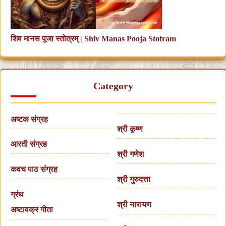
शिव मानस पूजा स्तोत्रम् | Shiv Manas Pooja Stotram
Category
अष्टक संग्रह
श्री कृष्ण
आरती संग्रह
श्री गणेश
कवच पाठ संग्रह
श्री गुरुदत्ता
ग्रंथ
श्री नारायण
अष्टावक्र गीता