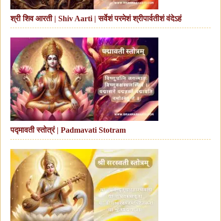
श्री शिव आरती | Shiv Aarti | सर्वेशं परमेशं श्रीपार्वतीशं वंदेऽहं
पद्मावती स्तोत्रं | Padmavati Stotram