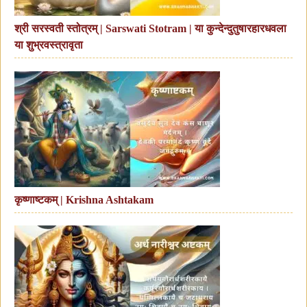
श्री सरस्वती स्तोत्रम् | Sarswati Stotram | या कुन्देन्दुतुषारहारधवला
या शुभ्रवस्त्रावृता
कृष्णाष्टकम् | Krishna Ashtakam