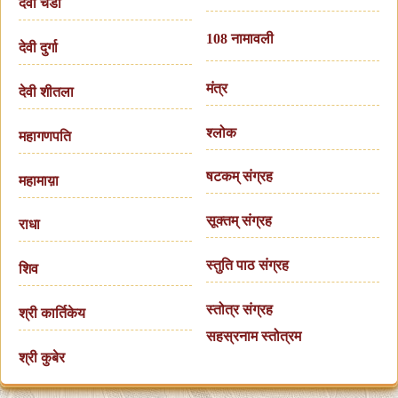
देवी चंडी
108 नामावली
देवी दुर्गा
मंत्र
देवी शीतला
श्लोक
महागणपति
षटकम् संग्रह
महामाय़ा
सूक्तम् संग्रह
राधा
स्तुति पाठ संग्रह
शिव
स्तोत्र संग्रह
श्री कार्तिकेय
सहस्रनाम स्तोत्रम
श्री कुबेर