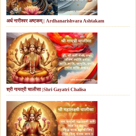
अर्ध नारीश्वर अष्टकम् | Ardhanarishvara Ashtakam
श्री गायत्री चालीसा |Shri Gayatri Chalisa