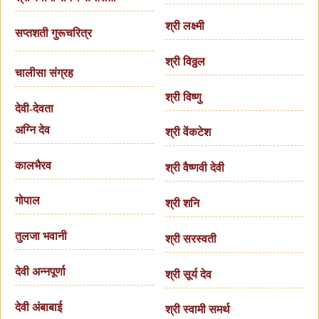
श्री लक्ष्मी
सप्तशती गुरूचरित्र
श्री विठ्ठल
चालीसा संग्रह
श्री विष्णु
देवी-देवता
अग्नि देव
श्री वेंकटेश
कालभैरव
श्री वैष्णवी देवी
गोपाल
श्री शनि
तुलजा भवानी
श्री सरस्वती
देवी अन्नपूर्णा
श्री सूर्य देव
देवी अंबाबाई
श्री स्वामी समर्थ