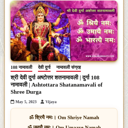
108 नामावली
देवी दुर्गा
नामावली संग्रह
श्री देवी दुर्गा अष्टोत्तर शतनामावली | दुर्गा 108
नामावली | Ashtottara Shatanamavali of
Shree Durga
May 5, 2023
Vijaya
ॐ श्रियै नमः। Om Shriye Namah
ॐ उमायै नमः। Om Umaaye Namah