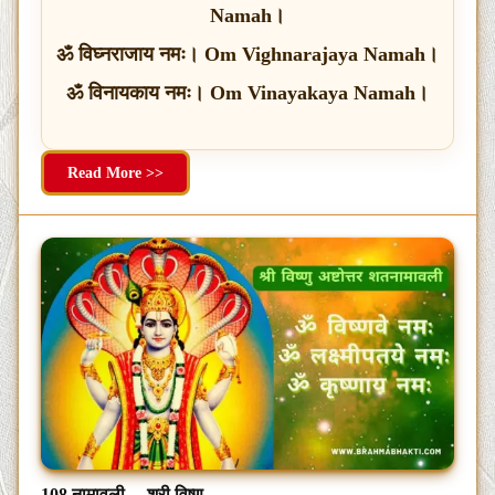
Namah।
ॐ विघ्नराजाय नमः। Om Vighnarajaya Namah।
ॐ विनायकाय नमः। Om Vinayakaya Namah।
Read More >>
108 नामावली
श्री विष्णु