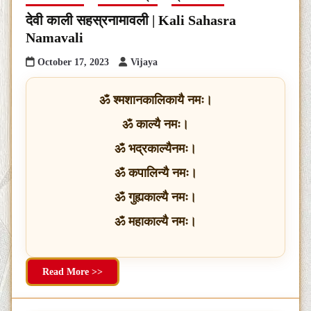
देवी काली सहस्रनामावली | Kali Sahasra
Namavali
October 17, 2023
Vijaya
ॐ श्मशानकालिकायै नमः।
ॐ काल्यै नमः।
ॐ भद्रकाल्यैनमः।
ॐ कपालिन्यै नमः।
ॐ गुह्यकाल्यै नमः।
ॐ महाकाल्यै नमः।
Read More >>