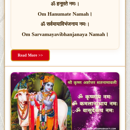
ॐ हनूमते नमः।
Om Hanumate Namah।
ॐ सर्वमायाविभंजनाय नमः।
Om Sarvamayavibhanjanaya Namah।
Read More >>