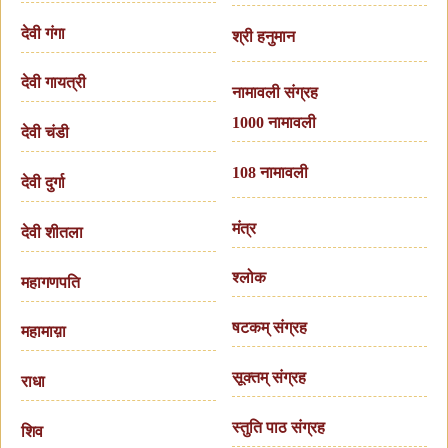
देवी गंगा
श्री हनुमान
देवी गायत्री
नामावली संग्रह
1000 नामावली
देवी चंडी
108 नामावली
देवी दुर्गा
मंत्र
देवी शीतला
श्लोक
महागणपति
षटकम् संग्रह
महामाय़ा
सूक्तम् संग्रह
राधा
स्तुति पाठ संग्रह
शिव