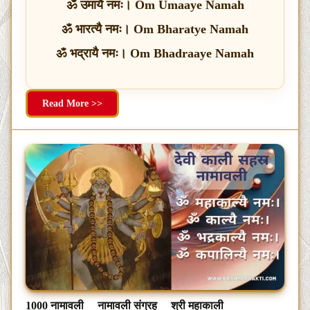
ॐ उमायै नमः। Om Umaaye Namah
ॐ भारत्यै नमः। Om Bharatye Namah
ॐ भद्रायै नमः। Om Bhadraaye Namah
Read More >>
1000 नामावली
नामावली संग्रह
श्री महाकाली