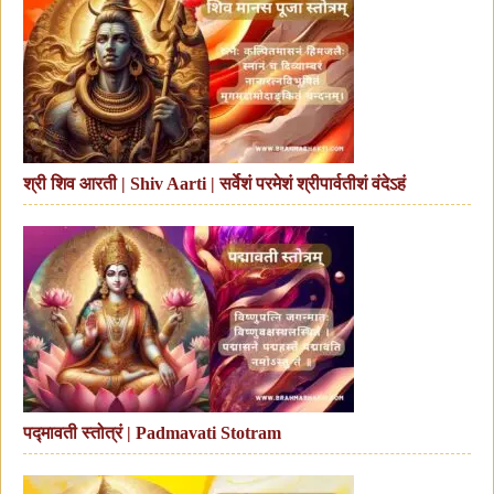
श्री शिव आरती | Shiv Aarti | सर्वेशं परमेशं श्रीपार्वतीशं वंदेऽहं
पद्मावती स्तोत्रं | Padmavati Stotram