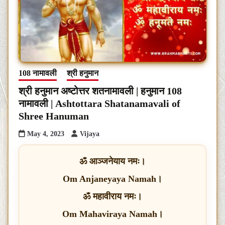
108 नामावली
श्री हनुमान
श्री हनुमान अष्टोत्तर शतनामावली | हनुमान 108
नामावली | Ashtottara Shatanamavali of
Shree Hanuman
May 4, 2023
Vijaya
ॐ आञ्जनेयाय नमः।
Om Anjaneyaya Namah।
ॐ महावीराय नमः।
Om Mahaviraya Namah।