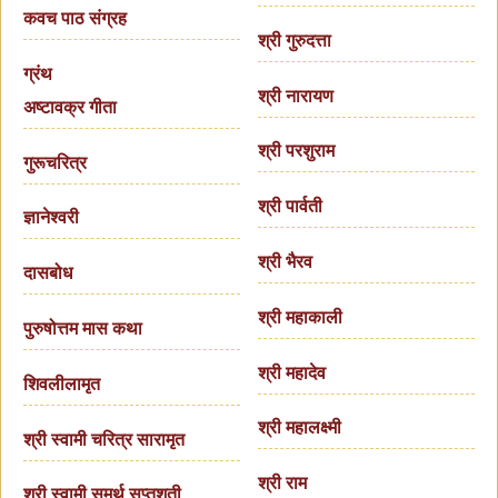
कवच पाठ संग्रह
श्री गुरुदत्ता
ग्रंथ
श्री नारायण
अष्टावक्र गीता
श्री परशुराम
गुरूचरित्र
श्री पार्वती
ज्ञानेश्वरी
श्री भैरव
दासबोध
श्री महाकाली
पुरुषोत्तम मास कथा
श्री महादेव
शिवलीलामृत
श्री महालक्ष्मी
श्री स्वामी चरित्र सारामृत
श्री राम
श्री स्वामी समर्थ सप्तशती