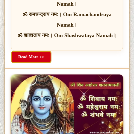
Namah।
ॐ रामचन्द्राय नमः। Om Ramachandraya
Namah।
ॐ शाश्वताय नमः। Om Shashwataya Namah।
Read More >>