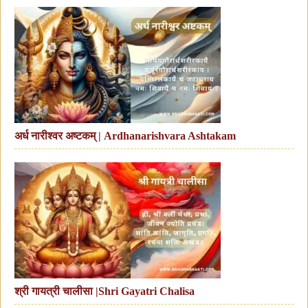
अर्ध नारीश्वर अष्टकम् | Ardhanarishvara Ashtakam
श्री गायत्री चालीसा |Shri Gayatri Chalisa