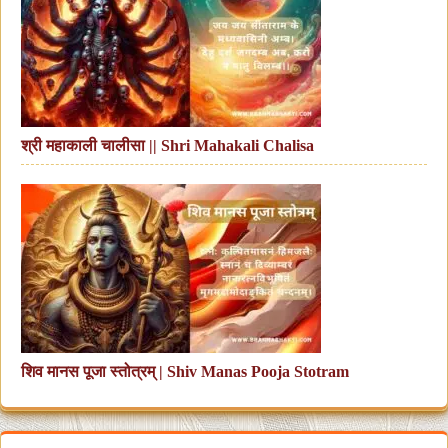
श्री महाकाली चालीसा || Shri Mahakali Chalisa
शिव मानस पूजा स्तोत्रम् | Shiv Manas Pooja Stotram