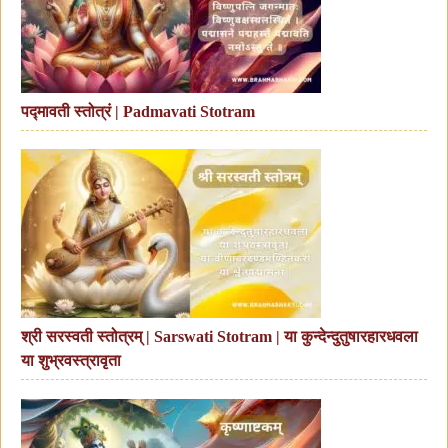
पद्मावती स्तोत्रं | Padmavati Stotram
श्री सरस्वती स्तोत्रम् | Sarswati Stotram | या कुन्देन्दुतुषारहारधवला
या शुभ्रवस्त्रावृता