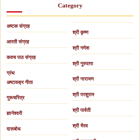
Category
अष्टक संग्रह
श्री कृष्ण
आरती संग्रह
श्री गणेश
कवच पाठ संग्रह
श्री गुरुदत्ता
ग्रंथ
श्री नारायण
अष्टावक्र गीता
श्री परशुराम
गुरूचरित्र
श्री पार्वती
ज्ञानेश्वरी
श्री भैरव
दासबोध