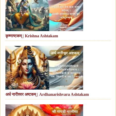
कृष्णाष्टकम् | Krishna Ashtakam
अर्ध नारीश्वर अष्टकम् | Ardhanarishvara Ashtakam