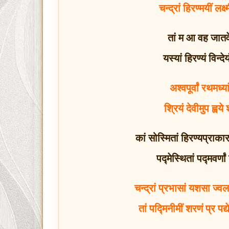
चन्द्रां हिरण्मयीं ल
तां म आ वह जातवे
यस्यां हिरण्यं विन्द
अश्वपूर्वां रथमध्
श्रियं देवीमुप ह्वये
कां सोस्मितां हिरण्यप्राकारामा
पद्मेस्थितां पद्मवर्णा
चन्द्रां प्रभासां यशसा ज्वलन
तां पद्मिनीमीं शरणं प्र पद्ये