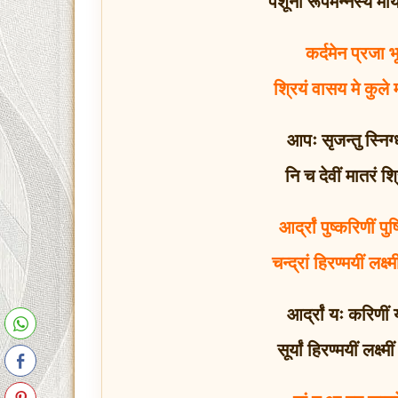
पशूनां रूपमन्नस्य म
कर्दमेन प्रजा 
श्रियं वासय मे कुले
आपः सृजन्तु स्निग
नि च देवीं मातरं श
आर्द्रां पुष्करिणीं प
चन्द्रां हिरण्मयीं लक
आर्द्रां यः करिणीं 
सूर्यां हिरण्मयीं लक