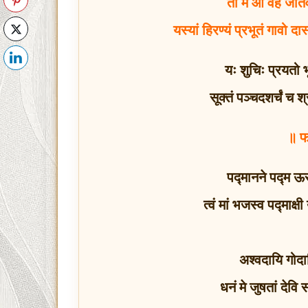
तां म आ वह जातव
यस्यां हिरण्यं प्रभूतं गावो दा
यः शुचिः प्रयतो भ
सूक्तं पञ्चदशर्चं च
॥ फ
पद्मानने पद्म ऊरु
त्वं मां भजस्व पद्माक्
अश्वदायि गोद
धनं मे जुषतां देवि 