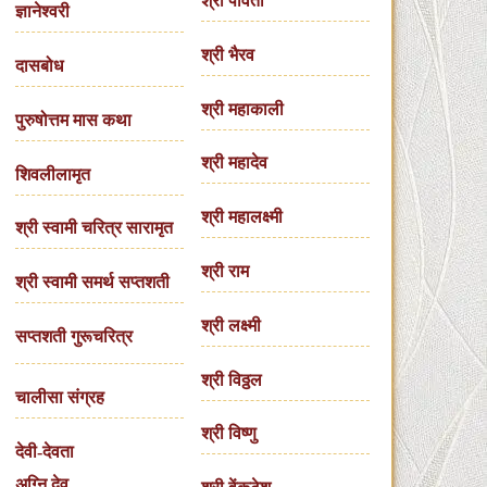
श्री पार्वती
ज्ञानेश्वरी
श्री भैरव
दासबोध
श्री महाकाली
पुरुषोत्तम मास कथा
श्री महादेव
शिवलीलामृत
श्री महालक्ष्मी
श्री स्वामी चरित्र सारामृत
श्री राम
श्री स्वामी समर्थ सप्तशती
श्री लक्ष्मी
सप्तशती गुरूचरित्र
श्री विठ्ठल
चालीसा संग्रह
श्री विष्णु
देवी-देवता
अग्नि देव