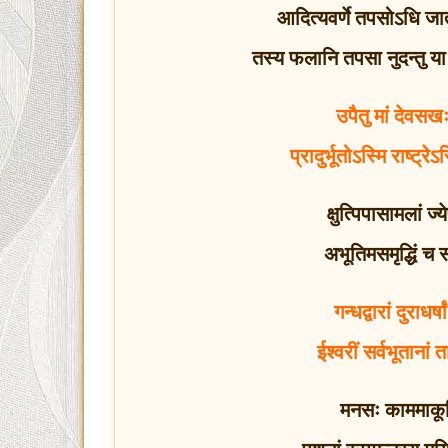
आदित्यवर्णे तपसोऽधि जात
तस्य फलानि तपसा नुदन्तु या 
उपैतु मां देवसख
प्रादुर्भूतोऽस्मि राष्ट्रेऽस
क्षुत्पिपासामलां ज्
अभूतिमसमृद्धिं च सर
गन्धद्वारां दुराधर्
ईश्वरीं सर्वभूतानां 
मनसः काममाकूत