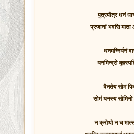
पुत्रपौत्र धनं धान
प्रजानां भवसि माता 
धनमग्निर्धनं वाय
धनमिन्द्रो बृहस्प
वैनतेय सोमं पि
सोमं धनस्य सोमिनो 
न क्रोधो न च मात्