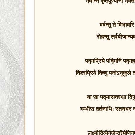
भवन्ति कृतपुण्यानां भक्
वर्षन्तु ते विभावर
रोहन्तु सर्वबीजान्
पद्मप्रिये पद्मिनि पद्म
विश्वप्रिये विष्णु मनोऽनुकूले
या सा पद्मासनस्था विप
गम्भीरा वर्तनाभिः स्तनभर 
लक्ष्मीर्दिव्यैर्गजेन्द्रै