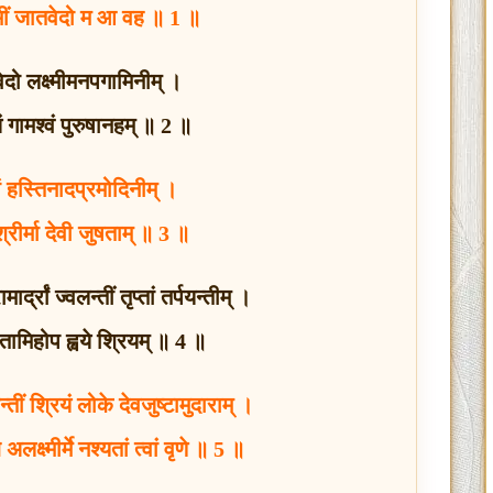
क्ष्मीं जातवेदो म आ वह ॥ 1 ॥
दो लक्ष्मीमनपगामिनीम् ।
ेयं गामश्वं पुरुषानहम् ॥ 2 ॥
यां हस्तिनादप्रमोदिनीम् ।
 श्रीर्मा देवी जुषताम् ॥ 3 ॥
र्द्रां ज्वलन्तीं तृप्तां तर्पयन्तीम् ।
ं तामिहोप ह्वये श्रियम् ॥ 4 ॥
्तीं श्रियं लोके देवजुष्टामुदाराम् ।
 अलक्ष्मीर्मे नश्यतां त्वां वृणे ॥ 5 ॥