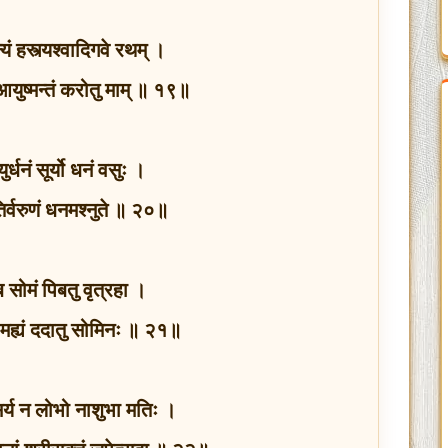
्यं हस्त्यश्वादिगवे रथम् ।
आयुष्मन्तं करोतु माम् ॥ १९॥
ुर्धनं सूर्यो धनं वसुः ।
तिर्वरुणं धनमश्नुते ॥ २०॥
ब सोमं पिबतु वृत्रहा ।
मह्यं ददातु सोमिनः ॥ २१॥
सर्य न लोभो नाशुभा मतिः ।