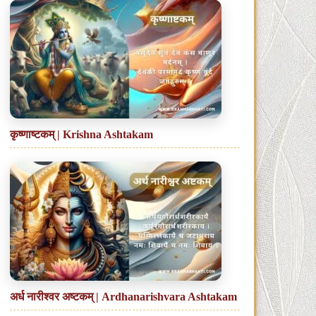
कृष्णाष्टकम् | Krishna Ashtakam
अर्ध नारीश्वर अष्टकम् | Ardhanarishvara Ashtakam