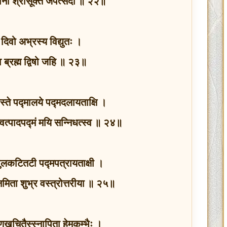
तानां श्रीसूक्तं जपेत्सदा ॥ २२॥
ि दिवो अभ्रस्य विद्युतः ।
यव ब्रह्म द्विषो जहि ॥ २३॥
हस्ते पद्मालये पद्मदलायताक्षि ।
 त्वत्पादपद्मं मयि सन्निधत्स्व ॥ २४॥
ुलकटितटी पद्मपत्रायताक्षी ।
नमिता शुभ्र वस्त्रोत्तरीया ॥ २५॥
र्मणिगणखचितैस्स्नापिता हेमकुम्भैः ।