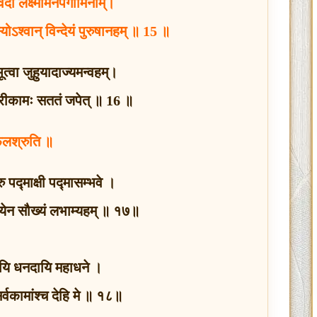
ेदो लक्ष्मीमनपगामिनीम्।
स्योऽश्वान् विन्देयं पुरुषानहम् ॥ 15 ॥
ूत्वा जुहुयादाज्यमन्वहम्।
 श्रीकामः सततं जपेत् ॥ 16 ॥
लश्रुति ॥
 पद्माक्षी पद्मासम्भवे ।
षी येन सौख्यं लभाम्यहम् ॥ १७॥
ायि धनदायि महाधने ।
सर्वकामांश्च देहि मे ॥ १८॥