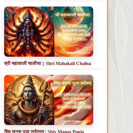
श्री महाकाली चालीसा || Shri Mahakali Chalisa
शिव मानस पूजा स्तोत्रम् | Shiv Manas Pooja