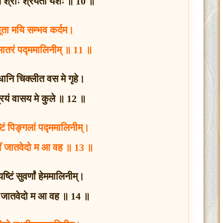
यि श्रीः श्रयतां यशः ॥ 10 ॥
भूता मयि सम्भव कर्दम।
 मातरं पद्ममालिनीम् ॥ 11 ॥
्धानि चिक्लीत वस मे गृहे।
्रियं वासय मे कुले ॥ 12 ॥
ुष्टिं पिङ्गलां पद्ममालिनीम्।
्ष्मीं जातवेदो म आ वह ॥ 13 ॥
यष्टिं सुवर्णां हेममालिनीम्।
्ष्मीं जातवेदो म आ वह ॥ 14 ॥