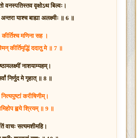
ो वनस्पतिस्तव वृक्षोऽथ बिल्वः।
अन्तरा याश्च बाह्या अलक्ष्मीः ॥ 6 ॥
ः
कीर्तिश्च मणिना सह ।
्मिन्
कीर्तिमृद्धिं ददातु मे ॥ 7 ॥
येष्ठामलक्ष्मीं नाशयाम्यहम्।
्वां निर्णुद मे गृहात् ॥ 8 ॥
षां नित्यपुष्टां करीषिणीम्।
तामिहोप ह्वये श्रियम् ॥ 9 ॥
िं वाचः सत्यमशीमहि।