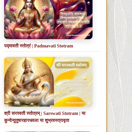
पद्मावती स्तोत्रं | Padmavati Stotram
श्री सरस्वती स्तोत्रम् | Sarswati Stotram | या
कुन्देन्दुतुषारहारधवला या शुभ्रवस्त्रावृता