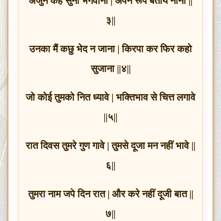
अर्जुन कहै सुनो भगवाना | अपने रूप बताये नाना ||
३||
उनका मैं कछु भेद न जाना | किरपा कर फिर कहो
सुजाना ||४||
जो कोई तुमको नित ध्यावे | भक्तिभाव से चित्त लगावे
||५||
रात दिवस तुमरे गुण गावे | तुमसे दूजा मन नहीं भावे ||
६||
तुमरा नाम जपे दिन रात | और करे नहीं दूजी बात ||
७||