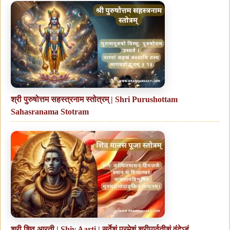
श्री पुरुषोत्तम सहस्त्रनाम स्तोत्रम् | Shri Purushottam
Sahasranama Stotram
श्री शिव आरती | Shiv Aarti | सर्वेशं परमेशं श्रीपार्वतीशं वंदेऽहं