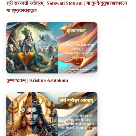
श्री सरस्वती स्तोत्रम् | Sarswati Stotram | या कुन्देन्दुतुषारहारधवला
या शुभ्रवस्त्रावृता
कृष्णाष्टकम् | Krishna Ashtakam