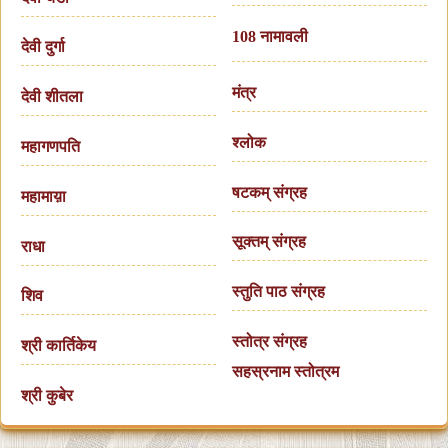
108 नामावली
देवी दुर्गा
मंत्र
देवी शीतला
श्लोक
महागणपति
षटकम् संग्रह
महामाय़ा
सूक्तम् संग्रह
राधा
स्तुति पाठ संग्रह
शिव
स्तोत्र संग्रह
श्री कार्तिकेय
सहस्रनाम स्तोत्रम
श्री कुबेर