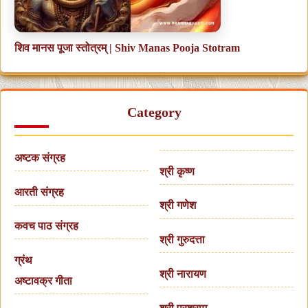
शिव मानस पूजा स्तोत्रम् | Shiv Manas Pooja Stotram
Category
अष्टक संग्रह
श्री कृष्ण
आरती संग्रह
श्री गणेश
कवच पाठ संग्रह
श्री गुरुदत्ता
ग्रंथ
श्री नारायण
अष्टावक्र गीता