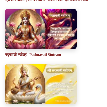
पद्मावती स्तोत्रं | Padmavati Stotram