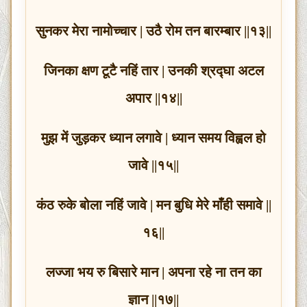
सुनकर मेरा नामोच्चार | उठै रोम तन बारम्बार ||१३||
जिनका क्षण टूटै नहिं तार | उनकी श्रद्घा अटल
अपार ||१४||
मुझ में जुड़कर ध्यान लगावे | ध्यान समय विह्वल हो
जावे ||१५||
कंठ रुके बोला नहिं जावे | मन बुधि मेरे माँही समावे ||
१६||
लज्जा भय रु बिसारे मान | अपना रहे ना तन का
ज्ञान ||१७||