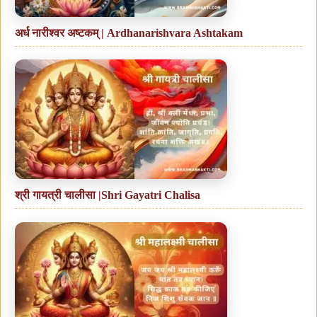
अर्ध नारीश्वर अष्टकम् | Ardhanarishvara Ashtakam
श्री गायत्री चालीसा |Shri Gayatri Chalisa