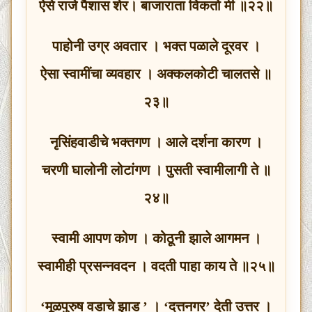
ऐसे राजे पैशास शेर। बाजाराता विकतो मी ॥२२॥
पाहोनी उग्र अवतार । भक्त पळाले दूरवर ।
ऐसा स्वामींचा व्यवहार । अक्कलकोटी चालतसे ॥
२३॥
नृसिंहवाडीचे भक्तगण । आले दर्शना कारण ।
चरणी घालोनी लोटांगण । पुसती स्वामीलागी ते ॥
२४॥
स्वामी आपण कोण । कोठूनी झाले आगमन ।
स्वामीही प्रसन्नवदन । वदती पाहा काय ते ॥२५॥
‘मूळपुरुष वडाचे झाड ’ । ‘दत्तनगर’ देती उत्तर ।