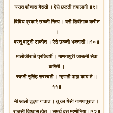
घरात शौचास बैसती । ऐसे छळती तयालागी ॥९॥
विविध प्रकारे छळती नित्य । वरी शिवीगाळ करीत
।
वस्तू वाटूनी टाकीत । ऐसे छळती भक्तासी ॥१०॥
मालोजीराजे प्रतिवर्षी । गाणगापुरी जाऊनी सेवा
करिती ।
स्वप्नी नृसिंह सरस्वती । म्हणती पाहा काय ते ॥
११॥
मी आलो तुझ्या गावात । तू का येसी गाणगापुरात ।
राजसी विश्वास होत । समर्थ दत्त म्हणोनिया ॥१२॥