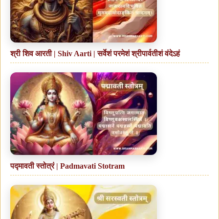
श्री शिव आरती | Shiv Aarti | सर्वेशं परमेशं श्रीपार्वतीशं वंदेऽहं
पद्मावती स्तोत्रं | Padmavati Stotram