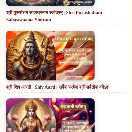
श्री पुरुषोत्तम सहस्त्रनाम स्तोत्रम् | Shri Purushottam
Sahasranama Stotram
श्री शिव आरती | Shiv Aarti | सर्वेशं परमेशं श्रीपार्वतीशं वंदेऽहं