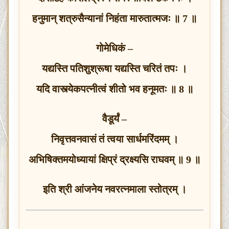
हनुमान् शत्रुसैन्यानां निहंता मारुतात्मजः ॥ 7 ॥
गोमेधिकं –
यद्यस्ति पतिशुश्रूषा यद्यस्ति चरितं तपः ।
यदि वास्त्येकपत्नीत्वं शीतो भव हनूमतः ॥ 8 ॥
वैडूर्यं –
निवृत्तवनवासं तं त्वया सार्धमरिंदमम् ।
अभिषिक्तमयोध्यायां क्षिप्रं द्रक्ष्यसि राघवम् ॥ 9 ॥
इति श्री आंजनेय नवरत्नमाला स्तोत्रम् ।