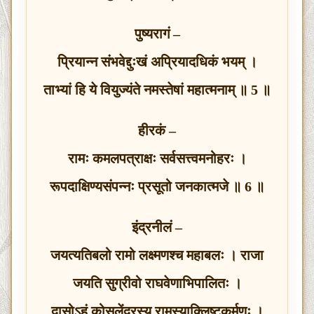
पुष्यरागं –
प्रियान्न संभवेद्दुःखं अप्रियादधिकं भयम् ।
ताभ्यां हि ये वियुज्यंते नमस्तेषां महात्मनाम् ॥ 5 ॥
हीरकं –
रामः कमलपत्राक्षः सर्वसत्त्वमनोहरः ।
रूपदाक्षिण्यसंपन्नः प्रसूतो जनकात्मजे ॥ 6 ॥
इंद्रनीलं –
जयत्यतिबलो रामो लक्ष्मणश्च महाबलः । राजा
जयति सुग्रीवो राघवेणाभिपालितः ।
दासोऽहं कोसलेंद्रस्य रामस्याक्लिष्टकर्मणः ।