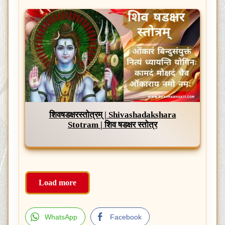
शिवषडक्षरस्तोत्रम् | Shivashadakshara
Stotram | शिव षडक्षर स्तोत्र
Load more
WhatsApp
Facebook