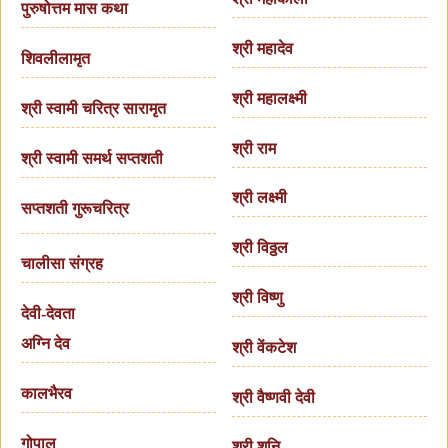
पुरुषोत्तम मास कथा
श्री महादेव
शिवलीलामृत
श्री महालक्ष्मी
श्री स्वामी चरित्र सारामृत
श्री राम
श्री स्वामी समर्थ सप्तशती
श्री लक्ष्मी
सप्तशती गुरूचरित्र
श्री विठ्ठल
चालीसा संग्रह
श्री विष्णु
देवी-देवता
अग्नि देव
श्री वेंकटेश
कालभैरव
श्री वैष्णवी देवी
गोपाल
श्री शनि