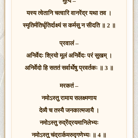
मुत्यं –
यस्य त्वेतानि चत्वारि वानरेंद्र यथा तव ।
स्मृतिर्मतिर्धृतिर्दाक्ष्यं स कर्मसु न सीदति ॥ 2 ॥
प्रवालं –
अनिर्वेदः श्रियो मूलं अनिर्वेदः परं सुखम् ।
अनिर्वेदो हि सततं सर्वार्थेषु प्रवर्तकः ॥ 3 ॥
मरकतं –
नमोऽस्तु रामाय सलक्ष्मणाय
देव्यै च तस्यै जनकात्मजायै ।
नमोऽस्तु रुद्रेंद्रयमानिलेभ्यः
नमोऽस्तु चंद्रार्कमरुद्गणेभ्यः ॥ 4 ॥