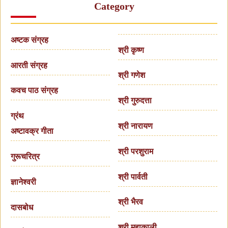
Category
अष्टक संग्रह
श्री कृष्ण
आरती संग्रह
श्री गणेश
कवच पाठ संग्रह
श्री गुरुदत्ता
ग्रंथ
श्री नारायण
अष्टावक्र गीता
श्री परशुराम
गुरूचरित्र
श्री पार्वती
ज्ञानेश्वरी
श्री भैरव
दासबोध
श्री महाकाली