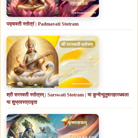
पद्मावती स्तोत्रं | Padmavati Stotram
श्री सरस्वती स्तोत्रम् | Sarswati Stotram | या कुन्देन्दुतुषारहारधवला
या शुभ्रवस्त्रावृता