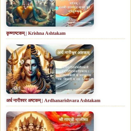
कृष्णाष्टकम् | Krishna Ashtakam
अर्ध नारीश्वर अष्टकम् | Ardhanarishvara Ashtakam