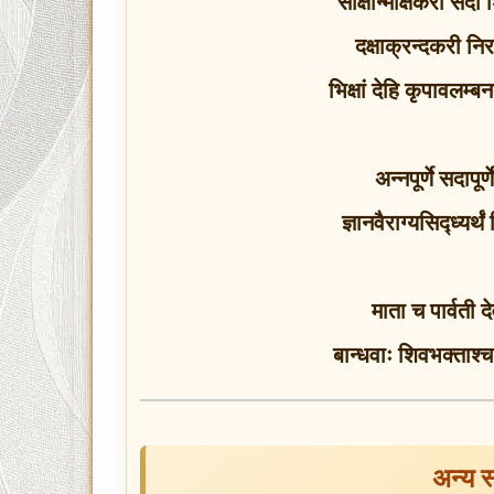
साक्षान्मोक्षकरी सदा
दक्षाक्रन्दकरी न
भिक्षां देहि कृपावलम्ब
अन्नपूर्णे सदापू
ज्ञानवैराग्यसिद्ध्यर्थ
माता च पार्वती द
बान्धवाः शिवभक्ताश्
अन्य स