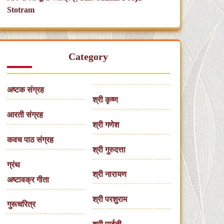
Stotram
Category
अष्टक संग्रह
श्री कृष्ण
आरती संग्रह
श्री गणेश
कवच पाठ संग्रह
श्री गुरुदत्ता
ग्रंथ
श्री नारायण
अष्टावक्र गीता
श्री परशुराम
गुरूचरित्र