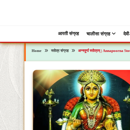
Skip
to
content
ब्रह्मभक्ती – एक आध्यात्मिक यात्रा…🕉️🛕
ब्रह्मभक्ती
आरती संग्रह
चालीसा संग्रह
देवी
Home
स्तोत्र संग्रह
अन्नपूर्णा स्तोत्रम् | Annapoorna S