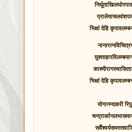
निर्धूताखिलघोरपाव
प्रालेयाचलवंशपा
भिक्षां देहि कृपावलम्
नानारत्नविचित्र
मुक्ताहारविलम्बमान
काश्मीरागरुवासिता
भिक्षां देहि कृपावलम्
योगानन्दकरी रिपुक
चन्द्रार्कानलभासमा
सर्वैश्वर्यसमस्तव