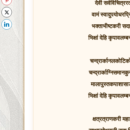
देवी सर्वविचित्ररत
वामं स्वादुपयोधरप्
भक्ताभीष्टकरी सदा
भिक्षां देहि कृपावलम्
चन्द्रार्कानलकोटिको
चन्द्रार्काग्निसमानकुन
मालापुस्तकपाशासाङ
भिक्षां देहि कृपावलम्
क्षत्रत्राणकरी म