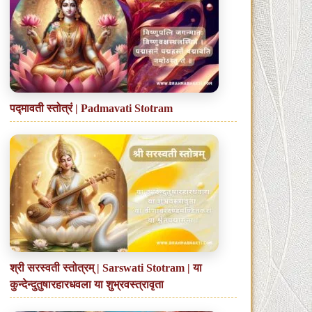
पद्मावती स्तोत्रं | Padmavati Stotram
श्री सरस्वती स्तोत्रम् | Sarswati Stotram | या
कुन्देन्दुतुषारहारधवला या शुभ्रवस्त्रावृता