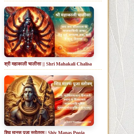
श्री महाकाली चालीसा || Shri Mahakali Chalisa
शिव मानस पूजा स्तोत्रम् | Shiv Manas Pooja