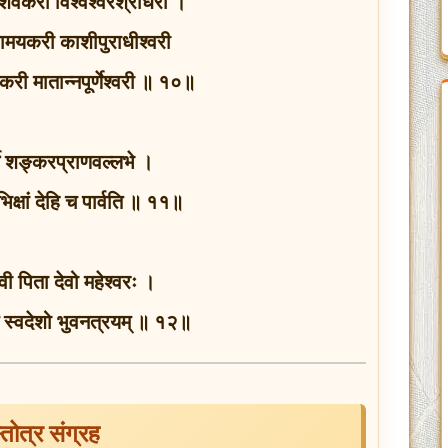
 शिवकरी विश्वेश्वरश्रीधरी ।
िरामयकरी काशीपुराधीश्वरी
नकरी मातान्नपूर्णेश्वरी ॥ १०॥
र्णे शङ्करप्राणवल्लभे ।
ं भिक्षां देहि च पार्वति ॥ ११॥
ेवी पिता देवो महेश्वरः ।
च स्वदेशो भुवनत्रयम् ॥ १२॥
्तोत्र संग्रह