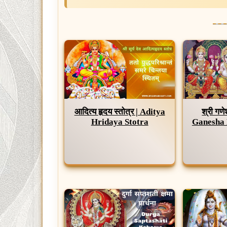
आदित्य हृदय स्तोत्र | Aditya
श्री गणेश
Hridaya Stotra
Ganesha 