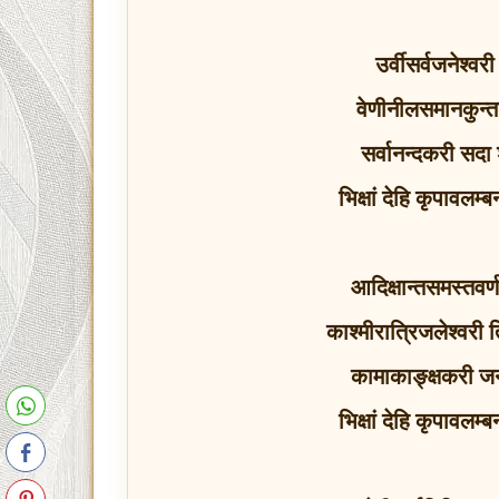
उर्वीसर्वजनेश्वरी
वेणीनीलसमानकुन्तल
सर्वानन्दकरी सदा
भिक्षां देहि कृपावलम्
आदिक्षान्तसमस्तवर
काश्मीरात्रिजलेश्वरी त
कामाकाङ्क्षकरी ज
भिक्षां देहि कृपावलम्