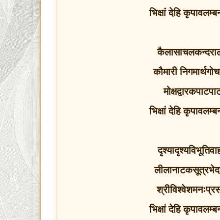
भिक्षां देहि कृपावलम्
कैलासाचलकन्दरा
कौमारी निगमार्थगो
मोक्षद्वारकपाटप
भिक्षां देहि कृपावलम्
दृश्यादृश्यविभूतिव
लीलानाटकसूत्रभेदन
श्रीविश्वेशमनःप्र
भिक्षां देहि कृपावलम्