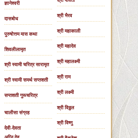
श्री पार्वती
ज्ञानेश्वरी
श्री भैरव
दासबोध
श्री महाकाली
पुरुषोत्तम मास कथा
श्री महादेव
शिवलीलामृत
श्री महालक्ष्मी
श्री स्वामी चरित्र सारामृत
श्री राम
श्री स्वामी समर्थ सप्तशती
श्री लक्ष्मी
सप्तशती गुरूचरित्र
श्री विठ्ठल
चालीसा संग्रह
श्री विष्णु
देवी-देवता
अग्नि देव