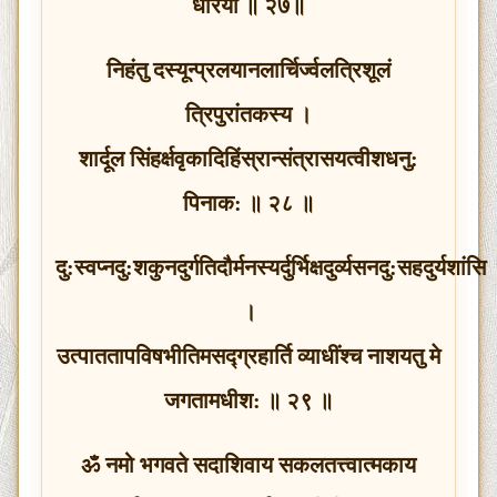
धारया ॥ २७॥
निहंतु दस्यून्प्रलयानलार्चिर्ज्वलत्रिशूलं
त्रिपुरांतकस्य ।
शार्दूल सिंहर्क्षवृकादिहिंस्रान्संत्रासयत्वीशधनु:
पिनाक: ॥ २८ ॥
दु:स्वप्नदु:शकुनदुर्गतिदौर्मनस्यर्दुर्भिक्षदुर्व्यसनदु:सहदुर्यशांसि
।
उत्पाततापविषभीतिमसद्‍ग्रहार्ति व्याधींश्‍च नाशयतु मे
जगतामधीश: ॥ २९ ॥
ॐ नमो भगवते सदाशिवाय सकलतत्त्वात्मकाय