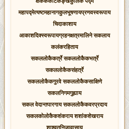
क्षककर्कोटकङ्‍खकुलिक पद्म
महापद्मेत्यष्टमहानागकुलभूषणायप्रणवस्वरूपाय
चिदाकाशाय
आकाशदिक्स्वरूपायग्रहनक्षत्रमालिने सकलाय
कलंकरहिताय
सकललोकैकर्त्रे सकललोकैकभर्त्रे
सकललोकैकसंहर्त्रे
सकललोकैकगुरवे सकललोकैकसाक्षिणे
सकलनिगमगुह्याय
सकल वेदान्तपारगाय सकललोकैकवरप्रदाय
सकलकोलोकैकशंकराय शशांकशेखराय
शाश्‍वतनिजावासाय