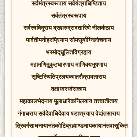
सर्वमंत्रस्वरूपाय सर्वयंत्राधिष्ठिताय
सर्वतंत्रस्वरूपाय
सर्वत्त्वविदूराय ब्रह्मरुद्रावतारिणे नीलकंठाय
पार्वतीमनोहरप्रियाय सोमसूर्याग्निलोचनाय
भस्मोद्‍धूलितविग्रहाय
महामणिमुकुटधारणाय माणिक्यभूषणाय
सृष्टिस्थितिप्रलयकालरौद्रावताराय
दक्षाध्वरध्वंसकाय
महाकालभेदनाय मूलाधारैकनिलयाय तत्त्वातीताय
गंगाधराय सर्वदेवाधिदेवाय षडाश्रयाय वेदांतसाराय
त्रिवर्गसाधनायानंतकोटिब्रह्माण्डनायकायानंतवासुकित