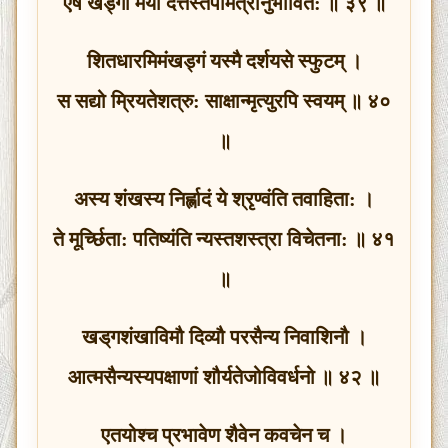
एष खड्‍गो मया दत्तस्तपोमंत्रानुभावित: ॥ ३९ ॥
शितधारमिमंखड्गं यस्मै दर्शयसे स्फुटम् ।
स सद्यो म्रियतेशत्रु: साक्षान्मृत्युरपि स्वयम् ॥ ४०
॥
अस्य शंखस्य निर्ह्लादं ये श्रृण्वंति तवाहिता: ।
ते मूर्च्छिता: पतिष्यंति न्यस्तशस्त्रा विचेतना: ॥ ४१
॥
खड्‌गशंखाविमौ दिव्यौ परसैन्य निवाशिनौ ।
आत्मसैन्यस्यपक्षाणां शौर्यतेजोविवर्धनो ॥ ४२ ॥
एतयोश्‍च प्रभावेण शैवेन कवचेन च ।