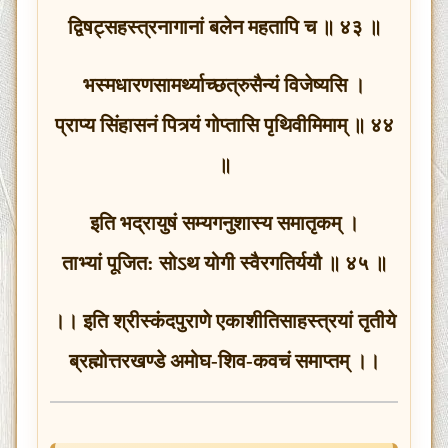
द्विषट्‍सहस्त्रनागानां बलेन महतापि च ॥ ४३ ॥
भस्मधारणसामर्थ्याच्छत्रुसैन्यं विजेष्यसि ।
प्राप्य सिंहासनं पित्र्यं गोप्तासि पृथिवीमिमाम् ॥ ४४
॥
इति भद्रायुषं सम्यगनुशास्य समातृकम् ।
ताभ्यां पूजित: सोऽथ योगी स्वैरगतिर्ययौ ॥ ४५ ॥
।। इति श्रीस्कंदपुराणे एकाशीतिसाहस्त्रयां तृतीये
ब्रह्मोत्तरखण्डे अमोघ-शिव-कवचं समाप्तम् ।।