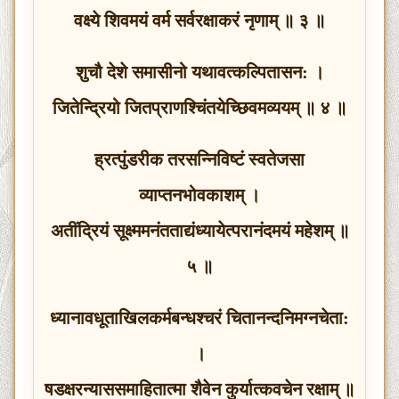
वक्ष्ये शिवमयं वर्म सर्वरक्षाकरं नृणाम् ॥ ३ ॥
शुचौ देशे समासीनो यथावत्कल्पितासन: ।
जितेन्द्रियो जितप्राणश्‍चिंतयेच्छिवमव्ययम् ॥ ४ ॥
ह्रत्पुंडरीक तरसन्निविष्टं स्वतेजसा
व्याप्तनभोवकाशम् ।
अतींद्रियं सूक्ष्ममनंतताद्यंध्यायेत्परानंदमयं महेशम् ॥
५ ॥
ध्यानावधूताखिलकर्मबन्धश्‍चरं चितानन्दनिमग्नचेता:
।
षडक्षरन्याससमाहितात्मा शैवेन कुर्यात्कवचेन रक्षाम् ॥