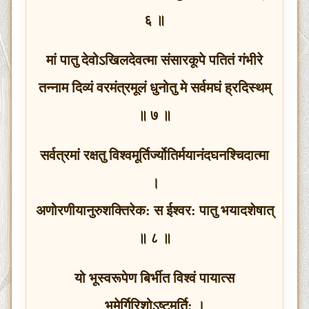
६ ॥
मां पातु देवोऽखिलदेवत्मा संसारकूपे पतितं गंभीरे
तन्नाम दिव्यं वरमंत्रमूलं धुनोतु मे सर्वमघं ह्रदिस्थम्
॥ ७ ॥
सर्वत्रमां रक्षतु विश्‍वमूर्तिर्ज्योतिर्मयानंदघनश्‍चिदात्मा
।
अणोरणीयानुरुशक्‍तिरेक: स ईश्‍वर: पातु भयादशेषात्
॥ ८ ॥
यो भूस्वरूपेण बिर्भीत विश्‍वं पायात्स
भूमेर्गिरिशोऽष्टमूर्ति: ।