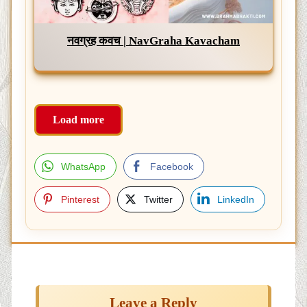
नवग्रह कवच | NavGraha Kavacham
Load more
WhatsApp
Facebook
Pinterest
Twitter
LinkedIn
Post
navigation
Leave a Reply