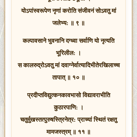
योऽपांस्वरूपेण नृणां करोति संजीवनं सोऽवतु मां
जलेभ्य: ॥ ९ ॥
कल्पावसाने भुवनानि दग्ध्वा सर्वाणि यो नृत्यति
भूरिलील: ।
स कालरुद्रोऽवतु मां दवाग्नेर्वात्यादिभीतेरखिलाच्च
तापात् ॥ १० ॥
प्रदीप्तविद्युत्कनकावभासो विद्यावराभीति
कुठारपाणि: ।
चतुर्मुखस्तत्पुरुषस्त्रिनेत्र: प्राच्यां स्थितं रक्षतु
मामजस्त्रम् ॥ ११ ॥