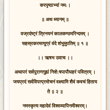
करपृष्ठाभ्यां नम:।
॥ अथ ध्यानम् ॥
वज्रदंष्ट्रं त्रिनयनं कालकण्ठमरिन्दमम् ।
सहस्रकरमत्युग्रं वंदे शंभुमुपतिम् ॥ १ ॥
।। ऋषभ उवाच ।।
अथापरं सर्वपुराणगुह्यं निशे:षपापौघहरं पवित्रम् ।
जयप्रदं सर्वविपत्प्रमोचनं वक्ष्यामि शैवं कवचं हिताय
ते ॥ २ ॥
नमस्कृत्य महादेवं विश्‍वव्यापिनमीश्‍वरम्।