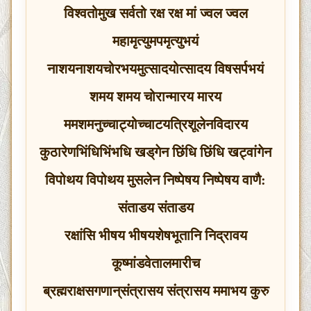
विश्‍वतोमुख सर्वतो रक्ष रक्ष मां ज्वल ज्वल
महामृत्युमपमृत्युभयं
नाशयनाशयचोरभयमुत्सादयोत्सादय विषसर्पभयं
शमय शमय चोरान्मारय मारय
ममशमनुच्चाट्योच्चाटयत्रिशूलेनविदारय
कुठारेणभिंधिभिंभधि खड्‌गेन छिंधि छिंधि खट्‍वांगेन
विपोथय विपोथय मुसलेन निष्पेषय निष्पेषय वाणै:
संताडय संताडय
रक्षांसि भीषय भीषयशेषभूतानि निद्रावय
कूष्मांडवेतालमारीच
ब्रह्मराक्षसगणान्‌संत्रासय संत्रासय ममाभय कुरु