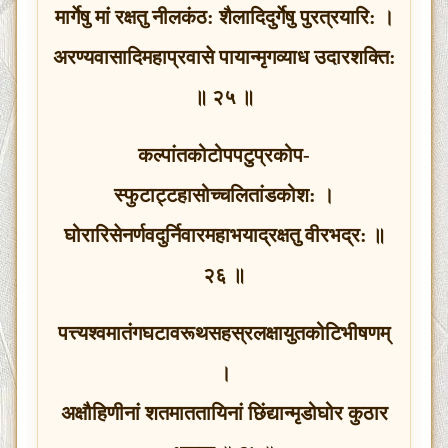
मार्गेषु मां रक्षतु नीलकंठ: शैलादिदुर्गेषु पुरत्रयारि: ।
अरण्यवासादिमहाप्रवासे पायान्मृगव्याध उदारशक्ति:
॥ २५ ॥
कल्पांतकोटोपपटुप्रकोप-
स्फुटाट्टहासोच्चलितांडकोश: ।
घोरारिसेनर्णवदुर्निवारमहाभयाद्रक्षतु वीरभद्र: ॥
२६ ॥
पत्त्यश्‍वमातंगघटावरूथसहस्रलक्षायुतकोटिभीषणम्
।
अक्षौहिणीनां शतमाततायिनां छिंद्यान्मृडोघोर कुठार