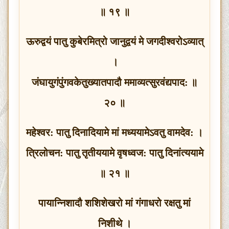
॥ १९ ॥
ऊरुद्वयं पातु कुबेरमित्रो जानुद्वयं मे जगदीश्‍वरोऽव्यात्
।
जंघायुगंपुंगवकेतुख्यातपादौ ममाव्यत्सुरवंद्यपाद: ॥
२० ॥
महेश्‍वर: पातु दिनादियामे मां मध्ययामेऽवतु वामदेव: ।
त्रिलोचन: पातु तृतीययामे वृषध्वज: पातु दिनांत्ययामे
॥ २१ ॥
पायान्निशादौ शशिशेखरो मां गंगाधरो रक्षतु मां
निशीथे ।