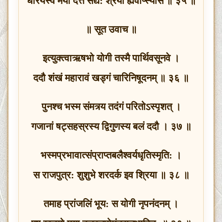
धारयस्व मया दत्तं सद्य: श्रेयो ह्यवाप्स्यसि ॥ ३५ ॥
॥ सूत उवाच ॥
इत्युक्त्वाऋषभो योगी तस्मै पार्थिवसूनवे ।
ददौ शंखं महारावं खड्गं चारिनिषूदनम् ॥ ३६ ॥
पुनश्‍च भस्म संमत्र्य तदंगं परितोऽस्पृशत् ।
गजानां षट्‍सहस्रस्य द्विगुणस्य बलं ददौ । ३७ ॥
भस्मप्रभावात्संप्राप्तबलैश्वर्यधृतिस्मृति: ।
स राजपुत्र: शुशुभे शरदर्क इव श्रिया ॥ ३८ ॥
तमाह प्रांजलिं भूय: स योगी नृपनंदनम् ।