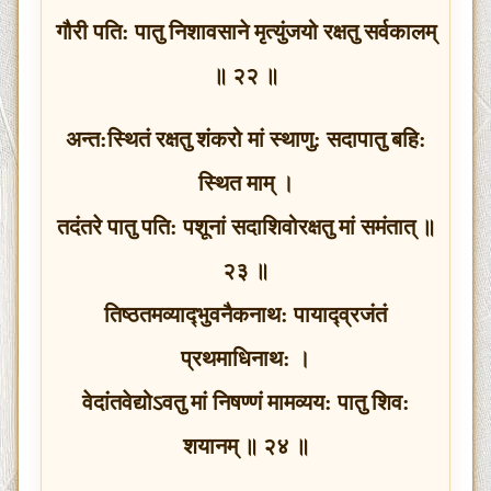
गौरी पति: पातु निशावसाने मृत्युंजयो रक्षतु सर्वकालम्
॥ २२ ॥
अन्त:स्थितं रक्षतु शंकरो मां स्थाणु: सदापातु बहि:
स्थित माम् ।
तदंतरे पातु पति: पशूनां सदाशिवोरक्षतु मां समंतात् ॥
२३ ॥
तिष्ठतमव्याद्‍भुवनैकनाथ: पायाद्‍व्रजंतं
प्रथमाधिनाथ: ।
वेदांतवेद्योऽवतु मां निषण्णं मामव्यय: पातु शिव:
शयानम् ॥ २४ ॥