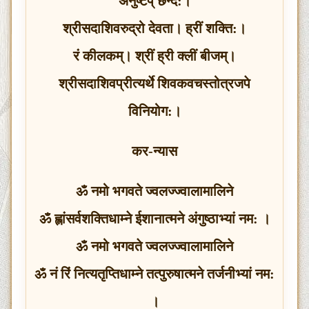
अनुष्टप् छन्द:।
श्रीसदाशिवरुद्रो देवता। ह्रीं शक्‍ति:।
रं कीलकम्। श्रीं ह्री क्लीं बीजम्।
श्रीसदाशिवप्रीत्यर्थे शिवकवचस्तोत्रजपे
विनियोग:।
कर-न्यास
ॐ नमो भगवते ज्वलज्ज्वालामालिने
ॐ ह्लांसर्वशक्तिधाम्ने ईशानात्मने अंगुष्ठाभ्यां नम: ।
ॐ नमो भगवते ज्वलज्ज्वालामालिने
ॐ नं रिं नित्यतृप्तिधाम्ने तत्पुरुषात्मने तर्जनीभ्यां नम:
।