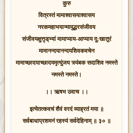
कुरु
वित्रस्तं मामाश्‍वासयाश्‍वासय
नरकमहाभयान्मामुद्धरसंजीवय
संजीवयक्षुत्तृड्‌भ्यां मामाप्याय-आप्याय दु:खातुरं
मामानन्दयानन्दयशिवकवचेन
मामाच्छादयाच्छादयमृत्युंजय त्र्यंबक सदाशिव नमस्ते
नमस्ते नमस्ते।
।। ऋषभ उवाच ।।
इत्येतत्कवचं शैवं वरदं व्याह्रतं मया ॥
सर्वबाधाप्रशमनं रहस्यं सर्वदेहिनाम् ॥ ३० ॥