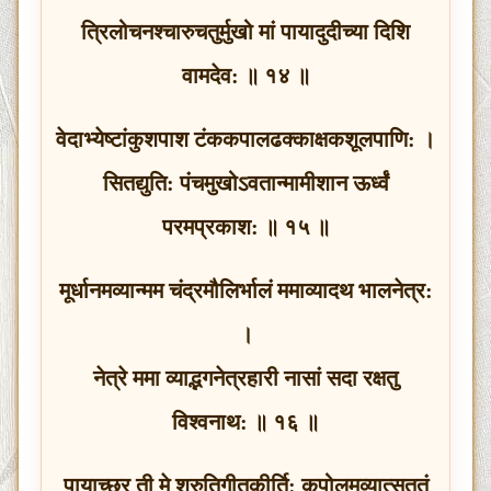
त्रिलोचनश्‍चारुचतुर्मुखो मां पायादुदीच्या दिशि
वामदेव: ॥ १४ ॥
वेदाभ्येष्टांकुशपाश टंककपालढक्काक्षकशूलपाणि: ।
सितद्युति: पंचमुखोऽवतान्मामीशान ऊर्ध्वं
परमप्रकाश: ॥ १५ ॥
मूर्धानमव्यान्मम चंद्रमौलिर्भालं ममाव्यादथ भालनेत्र:
।
नेत्रे ममा व्याद्भगनेत्रहारी नासां सदा रक्षतु
विश्‍वनाथ: ॥ १६ ॥
पायाच्छ्र ती मे श्रुतिगीतकीर्ति: कपोलमव्यात्सततं