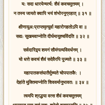
य: सदा धारयेन्मर्त्य: शैवं कवचमुत्तमम् ।
न तस्य जायते क्वापि भयं शंभोरनुग्रहात् ॥ ३१ ॥
क्षीणायुअ:प्राप्तमृत्युर्वा महारोगहतोऽपि वा ॥
सद्य: सुखमवाप्नोति दीर्घमायुश्‍चविंदति ॥ ३२ ॥
सर्वदारिद्र्य शमनं सौमंगल्यविवर्धनम् ।
यो धत्ते कवचं शैवं सदेवैरपि पूज्यते ॥ ३३ ॥
महापातकसंघातैर्मुच्यते चोपपातकै: ।
देहांते मुक्‍तिमाप्नोति शिववर्मानुभावत: ॥ ३४ ॥
त्वमपि श्रद्धया वत्स शैवं कवचमुत्तमम्