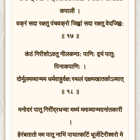
कपाली ।
वक्रं सदा रक्षतु पंचवक्रो जिह्वां सदा रक्षतु वेदजिह्व:
॥ १७ ॥
कंठं गिरीशोऽवतु नीलकण्ठ: पाणि: द्वयं पातु:
पिनाकपाणि: ।
दोर्मूलमव्यान्मम धर्मवाहुर्वक्ष:स्थलं दक्षमखातकोऽव्यात्
॥ १८ ॥
मनोदरं पातु गिरींद्रधन्वा मध्यं ममाव्यान्मदनांतकारी
।
हेरंबतातो मम पातु नाभिं पायात्कटिं धूर्जटिरीश्‍वरो मे