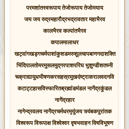
परमशांतस्वरूपाय तेजोरूपाय तेजोमयाय
जय जय रुद्रमहारौद्रभद्रावतार महाभैरव
कालभैरव कल्पांतभैरव
कपालमालाधर
खट्‍वांगखड्गचर्मपाशांकुशडमरुशूलचापबाणगदाशक्‍ति
भिंदिपालतोमरमुसलमुद्‌गरपाशपरिघ भुशुण्डीशतघ्नी
चक्राद्यायुधभीषणकरसहस्रमुखदंष्ट्राकरालवदनवि
कटाट्टहासविस्फारितब्रह्मांडमंडल नागेंद्रकुंडल
नागेंद्रहार
नागेन्द्रवलय नागेंद्रचर्मधरमृयुंजय त्र्यंबकपुरांतक
विश्‍वरूप विरूपाक्ष विश्‍वेश्वर वृषभवाहन विषविभूषण