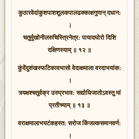
कुठारवेदांकुशपाशशूलकपालढक्काक्षगुणान् दधान:
।
चतुर्मुखोनीलरुचिस्त्रिनेत्र: पायादघोरो दिशि
दक्षिणस्याम् ॥ १२ ॥
कुंदेंदुशंखस्फटिकावभासो वेदाक्षमाला वरदाभयांक:
।
त्र्यक्षश्‍चतुर्वक्र उरुप्रभाव: सद्योधिजातोऽवस्तु मां
प्रतीच्याम् ॥ १३ ॥
वराक्षमालाभयटंकहस्त: सरोज किंजल्कसमानवर्ण:
।