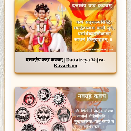
दत्तात्रेय वज्र कवचम् | Dattatreya Vajra-
Kavacham