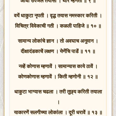
आधीं उपजलें तयासी । थोर म्हणती ॥ ९ ॥
वयें धाकुटा नृपती । वृद्ध तयास नमस्कार करिती ।
विचित्र विवेकाची गती । कळली पाहिजे ॥ १० ॥
सामान्य लोकांचे ज्ञान । तो अवघाच अनुमान ।
दीक्षादंडकाचें लक्षण । येणेंचि पाडें ॥ ११ ॥
नव्हें कोणास म्हणावें । सामान्यास काये ठावें ।
कोणकोणास म्हणावें । किती म्हणोनी ॥ १२ ॥
धाकुटा भाग्यास चढला । तरी तुछ्य करिती तयाला
।
याकारणें सलगीच्या लोकांला । दूरी धरावें ॥ १३ ॥