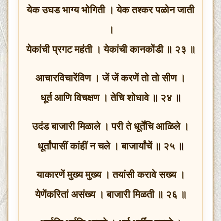
येक उघड भाग्य भोगिती । येक तश्कर पळोन जाती
।
येकांची प्रगट महंती । येकांची कानकोंडी ॥ २३ ॥
आचारविचारेंविण । जें जें करणें तो तो सीण ।
धूर्त आणि विचक्षण । तेचि शोधावे ॥ २४ ॥
उदंड बाजारी मिळाले । परी ते धूर्तेंचि आळिले ।
धूर्तांपासीं कांहीं न चले । बाजार्यांचें ॥ २५ ॥
याकारणें मुख्य मुख्य । तयांसी करावे सख्य ।
येणेंकरितां असंख्य । बाजारी मिळती ॥ २६ ॥