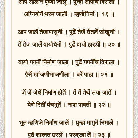
आप आळोन पृथ्वी जालू । पुन्हां आपींच विराली ।
अग्नियोगें भस्म जाली । म्हणोनियां ॥ १९ ॥
आप जालें तेजापासुनी । पुढें तेजें घेतलें सोखुनी ।
तें तेज जालें वायोचेनी । पुढें वायो झडपी ॥ २० ॥
वायो गगनीं निर्माण जाला । पुढें गगनींच विराला ।
ऐसें खांजणीभाजणीला । बरें पाहा ॥ २१ ॥
जें जें जेथें निर्माण होतें । तें तें तेथें लया जातें ।
येणें रितीं पंचभूतें । नाश पावती ॥ २२ ॥
भूत म्हणिजे निर्माण जालें । पुन्हां मागुतें निमालें ।
पुढें शाश्वत उरलें । परब्रह्म तें ॥ २३ ॥