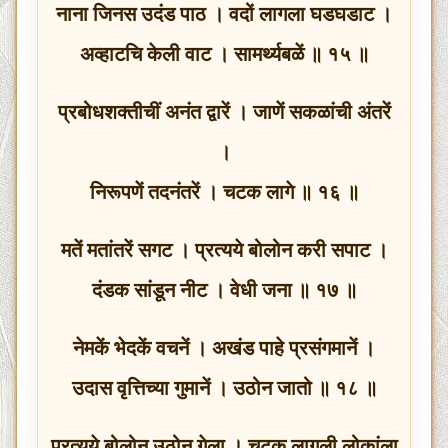
नाना जिनस उदंड पाठ । वदों लागला घडघडाट ।
अव्हाटचि केली वाट । सामर्थ्यबळें ॥ १५ ॥
प्रबोधशक्तीचीं अनंत द्वारें । जाणें सकळांची अंतरें
।
निरूपणें तदनंतरें । चटक लागे ॥ १६ ॥
मतें मतांतरें सगट । प्रत्यये बोलोन करी सपाट ।
दंडक सांडून नीट । वेधी जना ॥ १७ ॥
नेमकें भेदकें वचनें । अखंड पाहे प्रसंगमानें ।
उदास वृत्तिच्या गुमानें । उठोन जातो ॥ १८ ॥
प्रत्यये बोलोन उठोन गेला । चटक लागली लोकांला