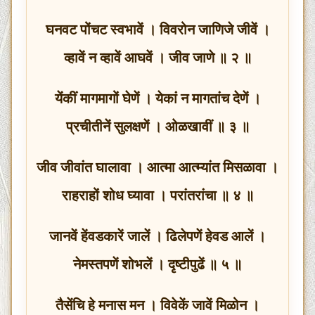
घनवट पोंचट स्वभावें । विवरोन जाणिजे जीवें ।
व्हावें न व्हावें आघवें । जीव जाणे ॥ २ ॥
येंकीं मागमागों घेणें । येकां न मागतांच देणें ।
प्रचीतीनें सुलक्षणें । ओळखावीं ॥ ३ ॥
जीव जीवांत घालावा । आत्मा आत्म्यांत मिसळावा ।
राहराहों शोध घ्यावा । परांतरांचा ॥ ४ ॥
जानवें हेंवडकारें जालें । ढिलेपणें हेवड आलें ।
नेमस्तपणें शोभलें । दृष्टीपुढें ॥ ५ ॥
तैसेंचि हे मनास मन । विवेकें जावें मिळोन ।