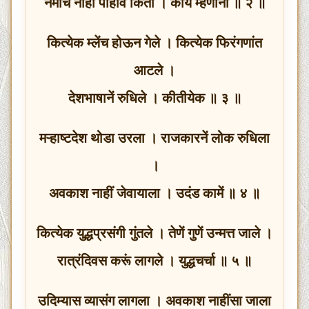
नेमचि नाहीं पाहावें किती । काये म्हणोनी ॥ २ ॥
कित्येक म्लेंच होऊन गेले । कित्येक फिरंगणांत
आटले ।
देशभाषानें रुधिले । कीतीयेक ॥ ३ ॥
मऱ्हाष्टदेश थोडा उरला । राजकारनें लोक रुधिला
।
अवकाश नाहीं जेवायाला । उदंड कामें ॥ ४ ॥
कित्येक युद्धप्रसंगी गुंतले । तेणें गुणें उन्मत्त जाले ।
रात्रंदिवस करूं लागले । युद्धचर्चा ॥ ५ ॥
उदिम्यास व्यासंग लागला । अवकाश नाहींसा जाला