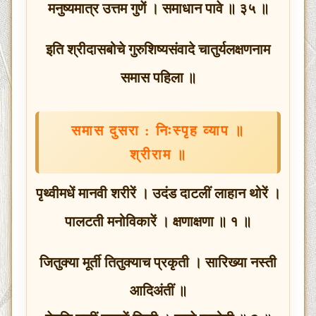
मनुष्यमात्र उत्तम गुणें । समाधान पावे ॥ ३५ ॥
इति
श्रीदासबोचे
गुरुशिष्यसंवादे
चातुर्यलक्षणनाम
समास
पहिला
॥
समास
दुसरा
:
निःस्पृह
व्याप
॥
श्रीराम
॥
पृथ्वीमधें मानवी शरीरें । उदंड दाटलीं लाहान थोरें ।
पालटती मनोविकारें । क्षणाक्षणा ॥ १ ॥
जितुक्या मूर्ती तितुक्याच प्रकृती । सारिख्या नस्ती
आदिअंतीं ॥