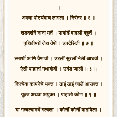
।
अवघा पोटधंदाच लागला । निरंतर ॥ ६ ॥
शडदर्शनें नाना मतें । पाषांडें वाढली बहुतें ।
पृथिवीमधें जेथ तेथें । उपदेसिती ॥ ७ ॥
स्मार्थीं आणि वैष्णवी । उरलीं सुरलीं नेलीं आघवी ।
ऐसी पाहातां गथागोवी । उदंड जाली ॥ ८ ॥
कित्येक कामनेचे भक्त । ठाइं ठाइं जालें आसक्त ।
युक्त अथवा अयुक्त । पाहातो कोण ॥ ९ ॥
या गल्बल्यामधें गल्बला । कोणीं कोणीं वाढविला ।