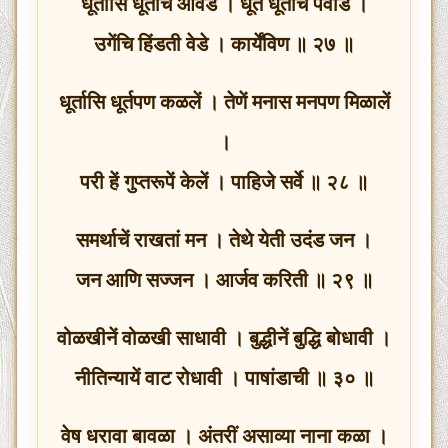
धूर्तासि धूर्तचि आवडे । धूर्त धूर्तींच पवाडे ।
उगेंचि हिंडती वेडे । कार्येंविण ॥ २७ ॥
धूर्तासि धूर्तपण कळलें । तेणें मनास मनपण मिळालें
।
परी हें गुप्तरूपें केलें । पाहिजे सर्वे ॥ २८ ॥
समर्थाचें राखतां मन । तेथे येती उदंड जन ।
जन आणि सज्जन । आर्जव करिती ॥ २९ ॥
वोळखीनें वोळखी साधावी । बुद्धीनें बुद्धि बोधावी ।
नीतिन्यायें वाट रोधावी । पाषांडाची ॥ ३० ॥
वेष धरावा बावळा । अंतरीं असाव्या नाना कळा ।