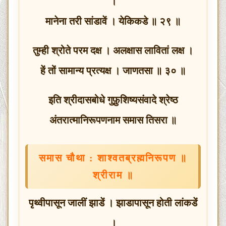
।
मानेना तरी सांडावें । येकिकडे ॥ २९ ॥
तुम्ही श्रोते परम दक्ष । अलक्षास लावितां लक्ष ।
हें तों सामान्य प्रत्यक्ष । जाणतसा ॥ ३० ॥
इति
श्रीदासबोधे
गुफ़ुशिष्यसंवादे
श्रेष्ठ
अंतरात्मानिरूपणनाम
समास
तिसरा
॥
समास
चौथा
:
शाश्वतब्रह्मनिरूपण
॥
श्रीराम
॥
पृथ्वीपासून जालीं झाडें । झाडापासून होती लांकडें
।