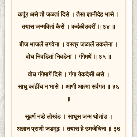
कर्पूर असे तों जळतां दिसे । तैसा ज्ञानीदेह भासे ।
तयास जन्मवितां कैसें । कर्दळीउदरीं ॥ ३४ ॥
बीज भाजलें उगवेना । वस्त्र जळालें उकलेना ।
वोघ निवडितां निवडेना । गंगेमधें ॥ ३५ ॥
वोघ गंगेमागें दिसे । गंगा येकदेसी असे ।
साधु कांहींच न भासे । आणी आत्मा सर्वगत ॥ ३६
॥
सुवर्ण नव्हे लोखंड । साधूस जन्म थोतांड ।
अज्ञान प्राणी जडमूढ । तयास हें उमजेचिना ॥ ३७