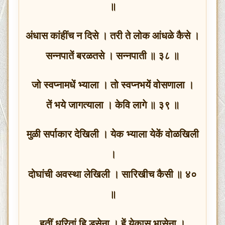
॥
अंधास कांहींच न दिसे । तरी ते लोक आंधळे कैसे ।
सन्नपातें बरळतसे । सन्नपाती ॥ ३८ ॥
जो स्वप्नामधें भ्याला । तो स्वप्नभयें वोसणाला ।
तें भये जागत्याला । केवि लागे ॥ ३९ ॥
मुळी सर्पाकार देखिली । येक भ्याला येकें वोळखिली
।
दोघांची अवस्था लेखिली । सारिखीच कैसी ॥ ४०
॥
हतीं धरितां हि डसेना । हें येकास भासेना ।