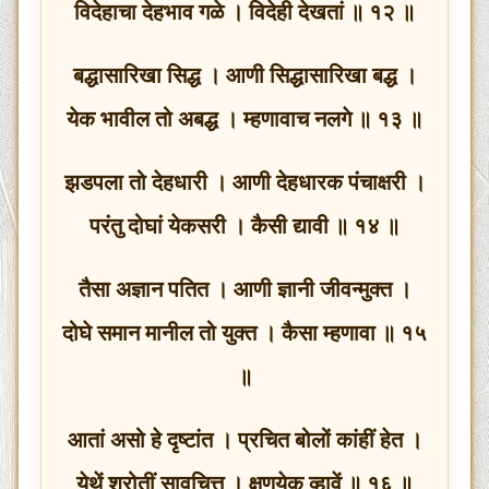
विदेहाचा देहभाव गळे । विदेही देखतां ॥ १२ ॥
बद्धासारिखा सिद्ध । आणी सिद्धासारिखा बद्ध ।
येक भावील तो अबद्ध । म्हणावाच नलगे ॥ १३ ॥
झडपला तो देहधारी । आणी देहधारक पंचाक्षरी ।
परंतु दोघां येकसरी । कैसी द्यावी ॥ १४ ॥
तैसा अज्ञान पतित । आणी ज्ञानी जीवन्मुक्त ।
दोघे समान मानील तो युक्त । कैसा म्हणावा ॥ १५
॥
आतां असो हे दृष्टांत । प्रचित बोलों कांहीं हेत ।
येथें श्रोतीं सावचित्त । क्षणयेक व्हावें ॥ १६ ॥