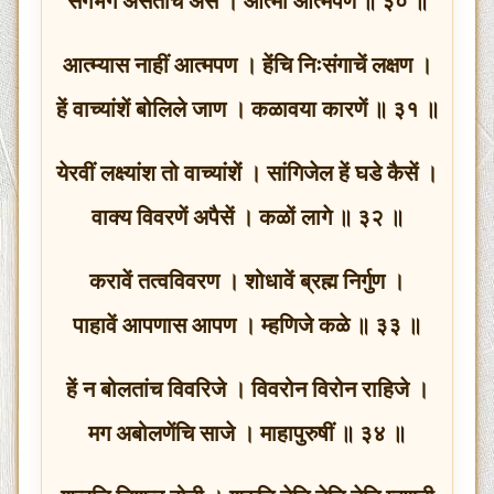
संगभंगें असतचि असे । आत्मा आत्मपणें ॥ ३० ॥
आत्म्यास नाहीं आत्मपण । हेंचि निःसंगाचें लक्षण ।
हें वाच्यांशें बोलिले जाण । कळावया कारणें ॥ ३१ ॥
येरवीं लक्ष्यांश तो वाच्यांशें । सांगिजेल हें घडे कैसें ।
वाक्य विवरणें अपैसें । कळों लागे ॥ ३२ ॥
करावें तत्वविवरण । शोधावें ब्रह्म निर्गुण ।
पाहावें आपणास आपण । म्हणिजे कळे ॥ ३३ ॥
हें न बोलतांच विवरिजे । विवरोन विरोन राहिजे ।
मग अबोलणेंचि साजे । माहापुरुषीं ॥ ३४ ॥