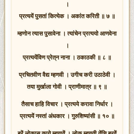
।
प्रत्ययें पुसतां कित्येक । अकांत करिती ॥ ७ ॥
म्हणोन त्यास पुसावेना । त्यांचेन प्रत्ययो आणवेना
।
प्रत्ययेंविण प्रेत्‌न नाना । ठकाठकी ॥ ८ ॥
प्रचितवीण वैद्य म्हणवी । उगीच करी उठाठेवी ।
तया मुर्खाला गोवी । प्राणीमात्र ॥ ९ ॥
तैसाच हाहि विचार । प्रत्यये करावा निर्धार ।
प्रत्ययें नस्तां अंधकार । गुरुशिष्यांसी ॥ १० ॥
बरें लोकास काये म्हणावें । लोक म्हणती तेंचि बरवें