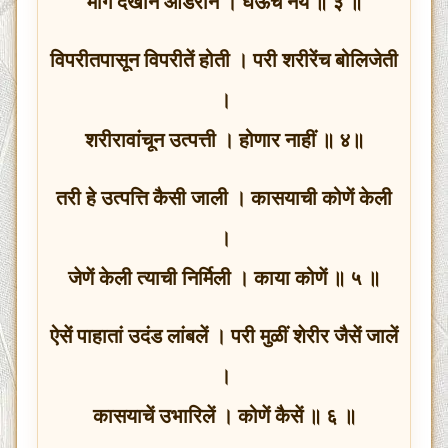
मार्ग देखोन आडरान । घेऊंच नये ॥ ३ ॥
विपरीतपासून विपरीतें होती । परी शरीरेंच बोलिजेती
।
शरीरावांचून उत्पत्ती । होणार नाहीं ॥ ४॥
तरी हे उत्पत्ति कैसी जाली । कासयाची कोणें केली
।
जेणें केली त्याची निर्मिली । काया कोणें ॥ ५ ॥
ऐसें पाहातां उदंड लांबलें । परी मुळीं शेरीर जैसें जालें
।
कासयाचें उभारिलें । कोणें कैसें ॥ ६ ॥