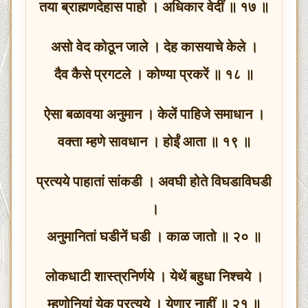
तया ब्राह्मणदेहास पाहो । अधिकार वेदीं ॥ १७ ॥
असो वेद कोठून जाले । देह कासयाचे केले ।
दैव कैसे प्रगटले । कोण्या प्रकरें ॥ १८ ॥
ऐसा बळावया अनुमान । केलें पाहिजे समाधान ।
वक्ता म्हणे सावधान । होईं आता ॥ १९ ॥
प्रत्यये पाहातां सांकडी । अवघी होते विघडाविघडी
।
अनुमानितां घडीनें घडी । काळ जातो ॥ २० ॥
लोकधाटी शास्त्रनिर्णये । येथें बहुधा निश्चये ।
म्हणोनियां येक प्रत्यये । येणार नाहीं ॥ २१ ॥