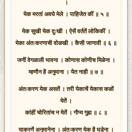
।
येक मरतां अवघे मेले । पाहिजेत कीं ॥ ५ ॥
येक सुखी येक दुःखी । ऐसें वर्ततें लोकिकीं ।
येका अंतःकरणाची वोळखी । कैसी जाणावी ॥ ६ ॥
जनीं वेगळाली भावना । कोणास कोणीच मिळेना ।
म्हणौन हें अनुमाना । येत नाही ॥ ७ ॥
अंतःकरण येक असतें । तरी येकाचें येकास कळों
येतें ।
कांहीं चोरितांच न येतें । गौप्य गुह्य ॥ ८ ॥
याकरणें अनुमानेना । अंतःकरण येक हें घडेना ।