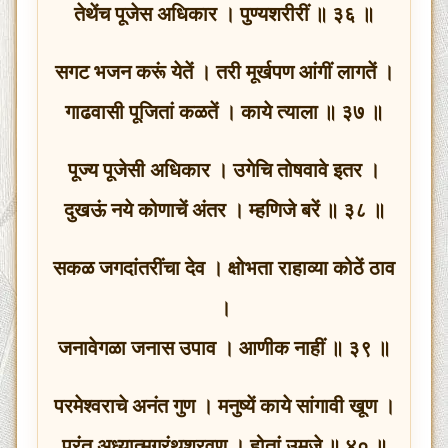
तेथेंच पूजेस अधिकार । पुण्यशरीरीं ॥ ३६ ॥
सगट भजन करूं येतें । तरी मूर्खपण आंगीं लागतें ।
गाढवासी पूजितां कळतें । काये त्याला ॥ ३७ ॥
पूज्य पूजेसी अधिकार । उगेचि तोषवावे इतर ।
दुखऊं नये कोणाचें अंतर । म्हणिजे बरें ॥ ३८ ॥
सकळ जगदांतरींचा देव । क्षोभता राहाव्या कोठें ठाव
।
जनावेगळा जनास उपाव । आणीक नाहीं ॥ ३९ ॥
परमेश्वराचे अनंत गुण । मनुष्यें काये सांगावी खूण ।
परंतु अध्यात्मग्रंथश्रवण । होतां उमजे ॥ ४० ॥