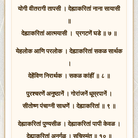
योगी वीतरागी तापसी । देह्याकरितां नाना सायासी
॥
देह्याकरितां आत्मयासी । प्रगटणें घडे ॥ ७ ॥
येहलोक आणि परलोक । देह्याकरितां सकळ सार्थक
।
देहेंविण निरार्थक । सकळ कांहीं ॥ ८ ॥
पुरश्चरणें अनुष्ठानें । गोरांजनें धूम्रपानें ।
सीतोष्ण पंचाग्नी साधणें । देह्याकरितां ॥ ९ ॥
देह्याकरितां पुण्यसीळ । देह्याकरितां पापी केवळ ।
देह्याकरितां अनर्गळ । सुचिस्मंत ॥ १० ॥