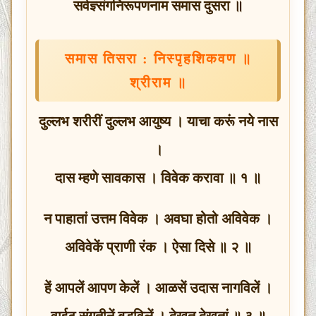
सर्वज्ञ्संगनिरूपणनाम समास दुसरा ॥
समास तिसरा : निस्पृहशिकवण ॥
श्रीराम ॥
दुल्लभ शरीरीं दुल्लभ आयुष्य । याचा करूं नये नास
।
दास म्हणे सावकास । विवेक करावा ॥ १ ॥
न पाहातां उत्तम विवेक । अवघा होतो अविवेक ।
अविवेकें प्राणी रंक । ऐसा दिसे ॥ २ ॥
हें आपलें आपण केलें । आळसें उदास नागविलें ।
वाईट संगतीनें बुडविलें । देखत देखतां ॥ ३ ॥