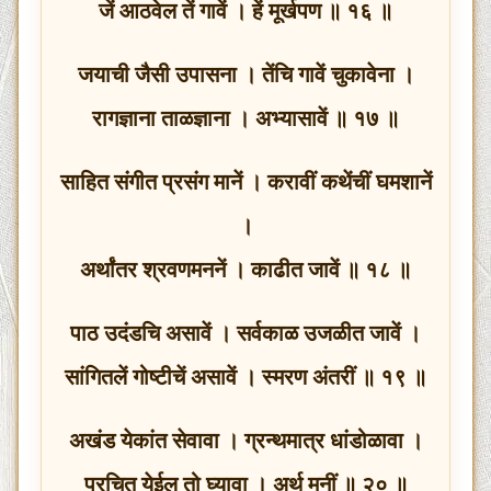
जें आठवेल तें गावें । हें मूर्खपण ॥ १६ ॥
जयाची जैसी उपासना । तेंचि गावें चुकावेना ।
रागज्ञाना ताळज्ञाना । अभ्यासावें ॥ १७ ॥
साहित संगीत प्रसंग मानें । करावीं कथेंचीं घमशानें
।
अर्थांतर श्रवणमननें । काढीत जावें ॥ १८ ॥
पाठ उदंडचि असावें । सर्वकाळ उजळीत जावें ।
सांगितलें गोष्टीचें असावें । स्मरण अंतरीं ॥ १९ ॥
अखंड येकांत सेवावा । ग्रन्थमात्र धांडोळावा ।
प्रचित येईल तो घ्यावा । अर्थ मनीं ॥ २० ॥