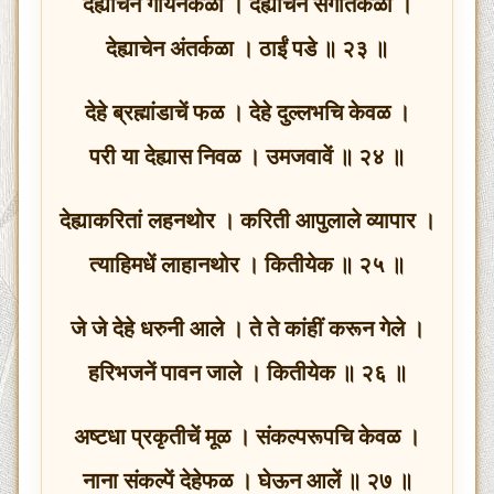
देह्याचेन गायेनकळा । देह्याचेन संगीतकळा ।
देह्याचेन अंतर्कळा । ठाईं पडे ॥ २३ ॥
देहे ब्रह्मांडाचें फळ । देहे दुल्लभचि केवळ ।
परी या देह्यास निवळ । उमजवावें ॥ २४ ॥
देह्याकरितां लहनथोर । करिती आपुलाले व्यापार ।
त्याहिमधें लाहानथोर । कितीयेक ॥ २५ ॥
जे जे देहे धरुनी आले । ते ते कांहीं करून गेले ।
हरिभजनें पावन जाले । कितीयेक ॥ २६ ॥
अष्टधा प्रकृतीचें मूळ । संकल्परूपचि केवळ ।
नाना संकल्पें देहेफळ । घेऊन आलें ॥ २७ ॥