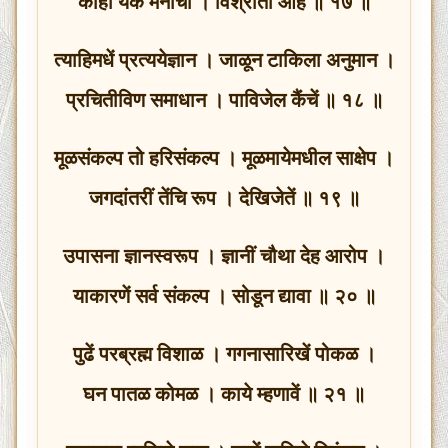
कांहीं येक मनाची । विश्रांती आहे ॥ १७ ॥
त्याहिमधें प्रत्ययेज्ञान । जाळून टाकिला अनुमान ।
प्रचितीविण समाधान । पाविजेल कैंचें ॥ १८ ॥
मूळसंकल्प तो हरिसंकल्प । मूळमायेमधील साक्षेप ।
जगदांतरीं तेंचि रूप । देखिजेतें ॥ १९ ॥
उपासना ज्ञानस्वरूप । ज्ञानीं चौथा देह आरोप ।
याकारणें सर्व संकल्प । सोडून द्यावा ॥ २० ॥
पुढें परब्रह्म विशाळ । गगनासारिखें पोकळ ।
घन पातळ कोमळ । काये म्हणावें ॥ २१ ॥