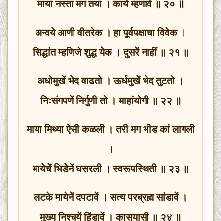
माया नस्तां मग तया । काये म्हणावें ॥ २० ॥
अन्वये आणी वीतरेक । हा पूर्वपक्षाचा विवेक ।
सिद्धांत म्हणिजे शुद्ध येक । दुसरें नाहीं ॥ २१ ॥
अधोमुखें भेद वाढतो । ऊर्धमुखें भेद तुटतो ।
निःसंगपणें निर्गुणी तो । माहांयोगी ॥ २२ ॥
माया मिथ्या ऐसी कळली । तरी मग भीड कां लागली
।
मायेचें भिडेनें घसरली । स्वरूपस्थिती ॥ २३ ॥
लटके मायेनें दपटावें । सत्य परब्रह्म सांडावें ।
मुख्य निश्चयें हिंडावें । कासयासी ॥ २४ ॥