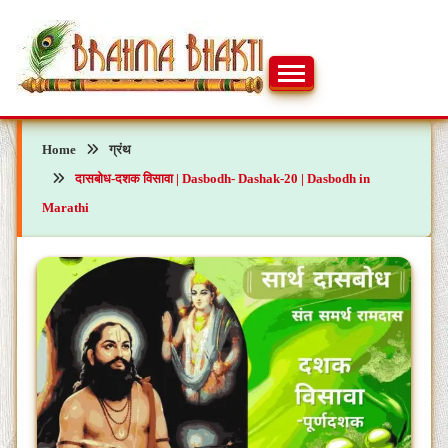
Skip
to
content
ब्रह्मभक्ती – एक आध्यात्मिक यात्रा…🕉️🛕
ब्रह्मभक्ती
Home
ग्रंथ
दासबोध-दशक विसावा | Dasbodh- Dashak-20 | Dasbodh in
Marathi