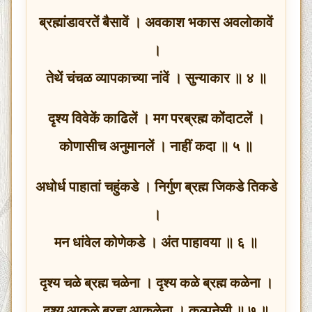
ब्रह्मांडावरतें बैसावें । अवकाश भकास अवलोकावें
।
तेथें चंचळ व्यापकाच्या नांवें । सुन्याकार ॥ ४ ॥
दृश्य विवेकें काढिलें । मग परब्रह्म कोंदाटलें ।
कोणासीच अनुमानलें । नाहीं कदा ॥ ५ ॥
अधोर्ध पाहातां चहुंकडे । निर्गुण ब्रह्म जिकडे तिकडे
।
मन धांवेल कोणेकडे । अंत पाहावया ॥ ६ ॥
दृश्य चळे ब्रह्म चळेना । दृश्य कळे ब्रह्म कळेना ।
दृश्य आकळे ब्रह्म आकळेना । कल्पनेसी ॥ ७ ॥