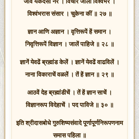
जीव येकदेसी नर । विचारें जाला विश्वंभर ।
विश्वंभरास संसार । चुकेना कीं ॥ २७ ॥
ज्ञान आणि अज्ञान । वृत्तिरूपें हें समान ।
निवृत्तिरूपें विज्ञान । जालें पाहिजे ॥ २८ ॥
ज्ञानें येवढें ब्रह्मांड केलें । ज्ञानें येवढें वाढविलें ।
नाना विकाराचें वळलें । तें हें ज्ञान ॥ २९ ॥
आठवें देह ब्रह्मांडीचें । तें हें ज्ञान साचें ।
विज्ञानरूप विदेहाचें । पद पाविजे ॥ ३० ॥
इति श्रीदासबोधे गुरुशिष्यसंवादे पूर्णापूर्णनिरूपणनाम
समास पहिला ॥