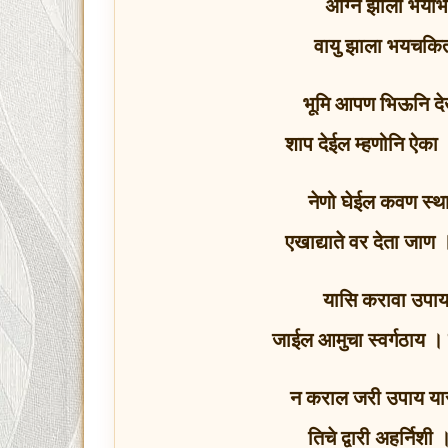
अग्नि झाला भयाभ
वायु झाला भयचकित
भूमि आपण भिऊनि दे
शाप देईल म्हणोनि ऐक
नेणो घेईल कवण स्था
एखाद्याते वर देता जाण
यासि करावा उपाय 
जाईल आमुचा स्वर्गठाय । 
न कराल जरी उपाय यास
तिचे द्वारी अहर्निश