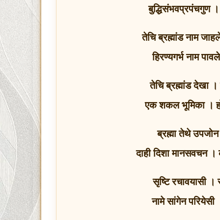
बुद्धिसंभवप्रपंचगुण ।
तेचि ब्रह्मांड नाम जाहले
हिरण्यगर्भ नाम पाव
तेचि ब्रह्मांड देखा
एक शकल भूमिका । ह
ब्रह्मा तेथे उपजो
दाही दिशा मानसवचन ।
सृष्टि रचावयासी । 
नामे सांगेन परियेस