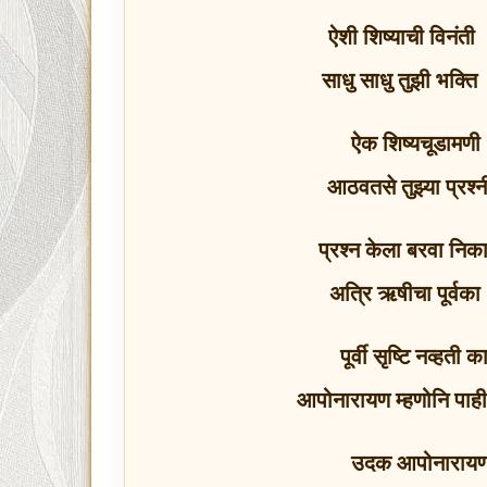
ऐशी शिष्याची विनंती
साधु साधु तुझी भक्ति
ऐक शिष्यचूडामणी 
आठवतसे तुझ्या प्र
प्रश्न केला बरवा निक
अत्रि ऋषीचा पूर्वक
पूर्वी सृष्टि नव्हत
आपोनारायण म्हणोनि पाह
उदक आपोनारायण । 