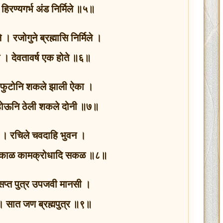
 हिरण्यगर्भ अंड निर्मिले ॥५॥
 । रजोगुने ब्रह्मासि निर्मिले ।
ले । देवतावर्ष एक होते ॥६॥
 । फुटोनि शकले झाली ऐका ।
ोऊनि ठेली शकले दोनी ॥७॥
न । रचिले चवदाहि भुवन ।
 काळ कामक्रोधादि सकळ ॥८॥
सप्त पुत्र उपजवी मानसी ।
ी । सात जण ब्रह्मपुत्र ॥९॥