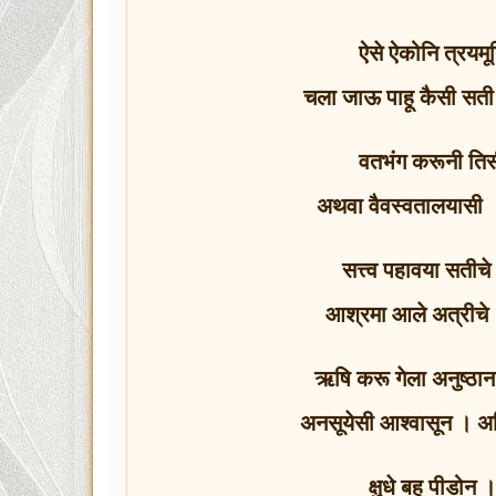
ऐसे ऐकोनि त्रयमू
चला जाऊ पाहू कैसी सती
वतभंग करूनी तिसी
अथवा वैवस्वतालयासी ।
सत्त्व पहावया सतीचे ।
आश्रमा आले अत्रीच
ऋषि करू गेला अनुष्ठान
अनसूयेसी आश्वासून ।
क्षुधे बहु पीडोन