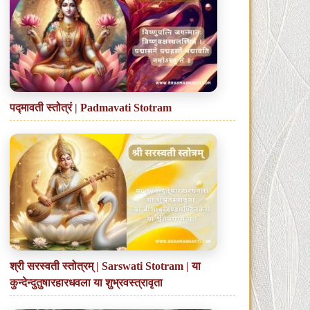
पद्मावती स्तोत्रं | Padmavati Stotram
श्री सरस्वती स्तोत्रम् | Sarswati Stotram | या
कुन्देन्दुतुषारहारधवला या शुभ्रवस्त्रावृता