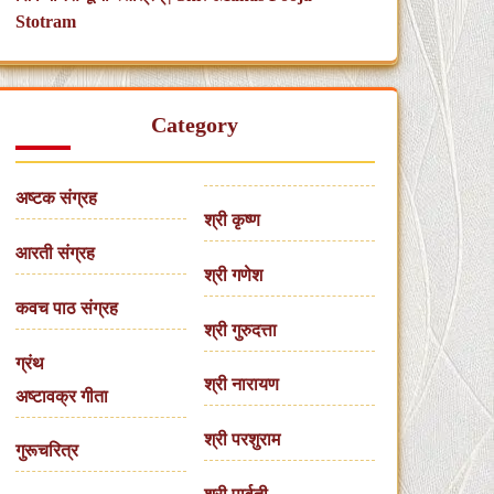
Stotram
Category
अष्टक संग्रह
श्री कृष्ण
आरती संग्रह
श्री गणेश
कवच पाठ संग्रह
श्री गुरुदत्ता
ग्रंथ
श्री नारायण
अष्टावक्र गीता
श्री परशुराम
गुरूचरित्र