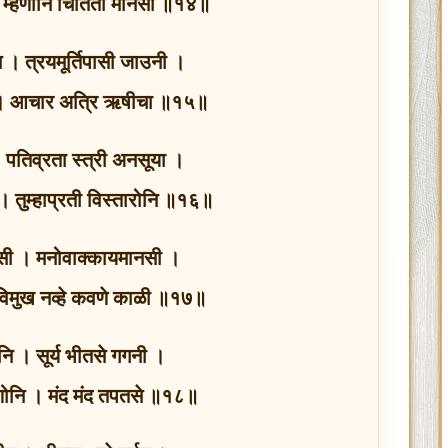
ित । म्हणोनि चिंतिती मानसी ॥१४॥
नि । त्रयमूर्तिपासी जाउनी ।
ी । आचार अत्रि ऋषीचा ॥१५॥
 । पतिव्रता स्त्री अनसूया ।
 तुम्हाप्रती विस्तारोनि ॥१६॥
ीसी । मनोवाक्कायमानसी ।
 विमुख नव्हे कवणे काळी ॥१७॥
ि । सूर्य भीतसे गगनी ।
णोनि । मंद मंद तपतसे ॥१८॥