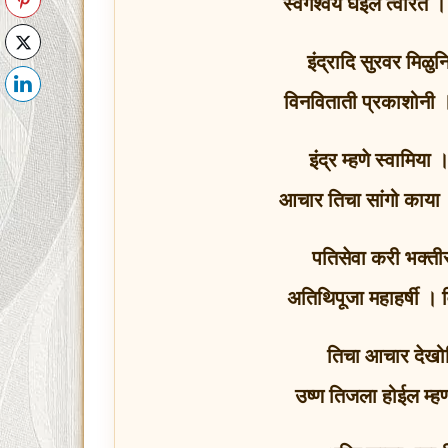
स्वर्गैश्वर्य घेईल त्वर
इंद्रादि सुरवर मिळु
विनविताती प्रकाशोन
इंद्र म्हणे स्वामिया
आचार तिचा सांगो काया ।
पतिसेवा करी भक्त
अतिथिपूजा महाहर्षी ।
तिचा आचार देखोन
उष्ण तिजला होईल म्ह