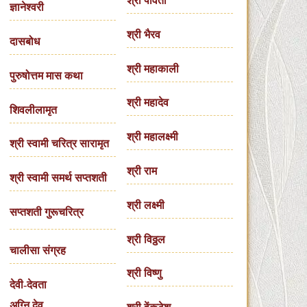
श्री पार्वती
ज्ञानेश्वरी
श्री भैरव
दासबोध
श्री महाकाली
पुरुषोत्तम मास कथा
श्री महादेव
शिवलीलामृत
श्री महालक्ष्मी
श्री स्वामी चरित्र सारामृत
श्री राम
श्री स्वामी समर्थ सप्तशती
श्री लक्ष्मी
सप्तशती गुरूचरित्र
श्री विठ्ठल
चालीसा संग्रह
श्री विष्णु
देवी-देवता
अग्नि देव