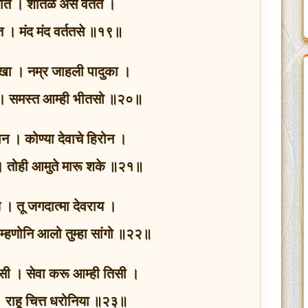
ीत । शीतळ असे वर्तत ।
 । मंद मंद वर्ततसे ॥१९॥
खा । नम्र जाहली पादुका ।
ा । समस्त आम्ही भीतसो ॥२०॥
न । कोण्या देवाचे हिरोन ।
 । तोही आमुते मारू शके ॥२१॥
। तू जगदात्मा देवराय ।
म्हणोनि आलो तुम्हा सांगो ॥२२॥
ी । सेवा करू आम्ही तिसी ।
ी । राहू चित्त धरोनिया ॥२३॥