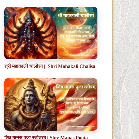
श्री महाकाली चालीसा || Shri Mahakali Chalisa
शिव मानस पूजा स्तोत्रम् | Shiv Manas Pooja