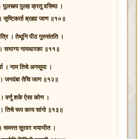
पुलस्त्य पुलह क्रतु वसिष्ठ ।
 । सृष्टिकर्ता ब्रह्मा जाण ॥१०॥
अत्रि । तेथूनि पीठ गुरुसंतति ।
ी । सभाग्य नामधारका ॥११॥
या । नाम तिचे अनसूया ।
 । जगदंबा तेचि जाण ॥१२॥
ण । वर्णू शके ऐसा कोण ।
 । तिचे रूप काय सांगो ॥१३॥
 । समस्त सुरवर भयाभीत ।