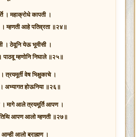
र्ति । महाक्रोधे कापती ।
 । म्हणती आहे पतिव्रता ॥२४॥
 । ठेवूनि येऊ भूमीसी ।
 पाठवू म्हणोनि निघाले ॥२५॥
 त्रयमूर्ती वेष भिक्षुकाचे ।
े । अभ्यागत होऊनिया ॥२६॥
 । मागे आले त्रयमूर्ति आपण ।
 अतिथि आपण आलो म्हणती ॥२७॥
 । आम्ही आलो ब्राह्मण ।