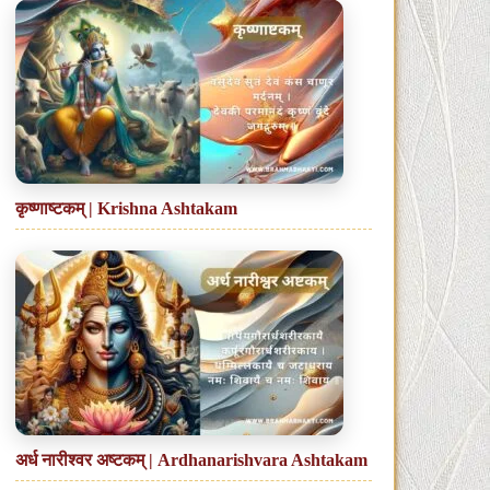
कृष्णाष्टकम् | Krishna Ashtakam
अर्ध नारीश्वर अष्टकम् | Ardhanarishvara Ashtakam