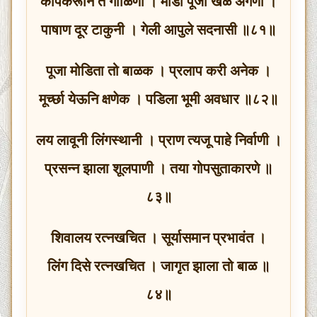
कोपेकरूनि ते गौळिणी । मोडी पूजा खेळ अंगणी ।
पाषाण दूर टाकुनी । गेली आपुले सदनासी ॥८१॥
पूजा मोडिता तो बाळक । प्रलाप करी अनेक ।
मूर्च्छा येऊनि क्षणेक । पडिला भूमी अवधार ॥८२॥
लय लावूनी लिंगस्थानी । प्राण त्यजू पाहे निर्वाणी ।
प्रसन्न झाला शूलपाणी । तया गोपसुताकारणे ॥
८३॥
शिवालय रत्‍नखचित । सूर्यासमान प्रभावंत ।
लिंग दिसे रत्‍नखचित । जागृत झाला तो बाळ ॥
८४॥