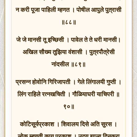
न करी पूजा पाहिली म्हणत । पोषील आपुले पुत्रासी
॥८८॥
जे जे मानसी तू इच्छिसी । पावेल ते ते धरी मानसी।
अखिल सौख्य तुझिया वंशासी । पुत्रपौत्रेसी
नांदसील ॥८९॥
प्रसन्न होवोनि गिरिजापती । गेले लिंगालयी गुप्ती ।
लिंग राहिले रत्‍नखचिती । गौळियाघरी याचिपरी ॥
९०॥
कोटिसूर्यप्रकाश । शिवालय दिसे अति सुरस ।
लोक म्हणती काय प्रकाश । उदय झाला दिनकरा