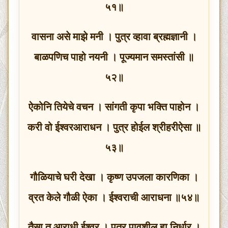
५१॥
वासना असे माझे मनी । पुत्र व्हावा ब्रह्मज्ञानी ।
बाळपणिच पाहो नयनी । पूज्यमान समस्तांसी ॥
५२॥
ऐकोनि तियेचे वचन । सांगती कृपा भक्ति पाहोन ।
करी वो ईश्वरआराधन । पुत्र होईल श्रीहरीऐसा ॥
५३॥
गौळियाचे घरी देखा । कृष्ण उपजला कारणिका ।
व्रत केले गौळी ऐका । ईश्वराची आराधना ॥५४॥
तैसा तू आराधी ईश्वर । पुत्र पावशील हा निर्धार ।