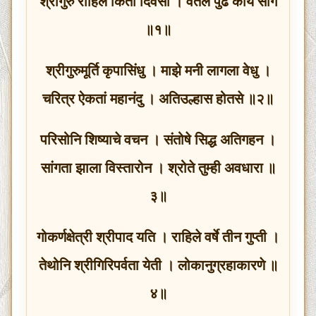
श्रीगुरु राहिले किती दिवसी । वर्तले पुढे काय सांग
॥१॥
श्रीगुरुमूर्ति कृपासिंधु । माझे मनी लागला वेधु ।
चरित्र ऐकतां महानंदु । अतिउल्हास होतसे ॥२॥
परिसोनि शिष्याचे वचन । संतोषे सिद्ध अतिगहन ।
सांगता झाला विस्तारोन । श्रोते तुम्ही अवधारा ॥
३॥
गोकर्णक्षेत्री श्रीपाद यति । राहिले वर्षे तीन गुप्ती ।
तेथोनि श्रीगिरिपर्वता येती । लोकानुग्रहाकारणे ॥
४॥