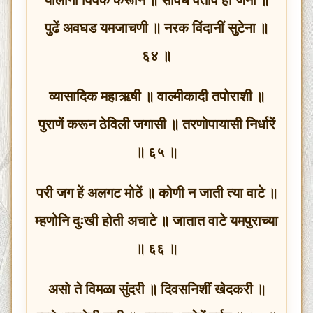
पुढें अवघड यमजाचणी ॥ नरक विंदानीं सुटेना ॥
६४ ॥
व्यासादिक महाऋषी ॥ वाल्मीकादी तपोराशी ॥
पुराणें करून ठेविली जगासी ॥ तरणोपायासी निर्धारें
॥ ६५ ॥
परी जग हें अलगट मोठें ॥ कोणी न जाती त्या वाटे ॥
म्हणोनि दुःखी होती अचाटे ॥ जातात वाटे यमपुराच्या
॥ ६६ ॥
असो ते विमळा सुंदरी ॥ दिवसनिशीं खेदकरी ॥