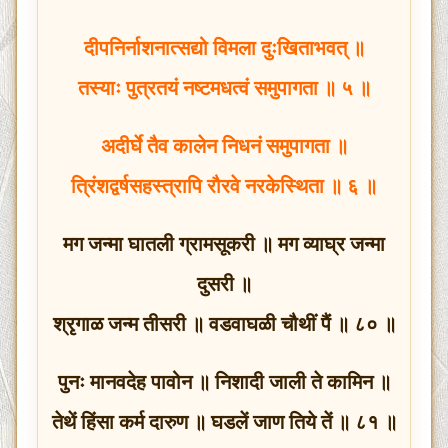
दीपनिर्नाशनात्सद्यो विमला दुःखिताभवत् ॥
तस्याः पुत्रतयं नष्टमधत्वं समुपागता ॥ ५ ॥
अदीर्घे तैव कालेन निधनं समुपागता ॥
त्रिंशद्वर्षसहस्त्रापि रौरवे नरकेस्थिता ॥ ६ ॥
मग जन्मा घातली ग्रामसूकरी ॥ मग व्याघ्र जन्मा
दुसरी ॥
श्रृगाळ जन्म तीसरी ॥ वडवाघळी चौथीं पैं ॥ ८० ॥
पुनः मानवदेह पावोन ॥ निशादी जाली ते कामिन ॥
तेथें हिंसा कर्म दारुण ॥ घडलें जाण तिये तें ॥ ८१ ॥