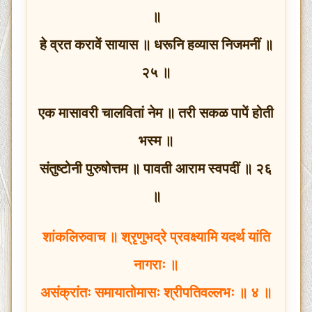
॥
हे व्रत करावें सायास ॥ धरूनि हव्यास निजमनीं ॥
२५ ॥
एक मासावरी चालवितां नेम ॥ तरी सकळ पापें होती
भस्म ॥
संतुष्टोनी पुरुषोत्तम ॥ पावती आराम स्वपदीं ॥ २६
॥
शांकलिरुवाच ॥ श्रृणुभद्रे प्रवक्ष्यामि यदर्थ यांति
नागराः ॥
असंक्रांतः समायातोमासः श्रीपतिवल्लभः ॥ ४ ॥