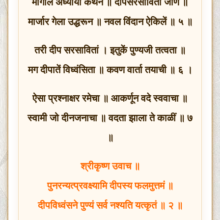
मागील अध्यायीं कथन ॥ दीपसरसावितां जाण ॥
मार्जार गेला उद्धरून ॥ नवल विंदान ऐकिलें ॥ ५ ॥
तरी दीप सरसावितां । इतुकें पुण्यजी तत्वता ॥
मग दीपातें विध्वंसिता ॥ कवण वार्ता तयाची ॥ ६ ।
ऐसा प्रश्नाक्षर रमेचा ॥ आकर्णून वदे स्ववाचा ॥
स्वामी जो दीनजनाचा ॥ वदता झाला ते काळीं ॥ ७
॥
श्रीकृष्ण उवाच ॥
पुनरन्यत्प्रवक्ष्यामि दीपस्य फलमुत्तमं ॥
दीपविध्वंसने पुण्यं सर्व नश्यति यत्कृतं ॥ २ ॥