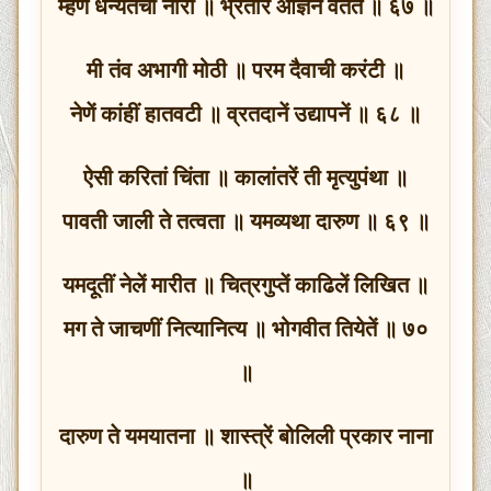
म्हणे धन्यतेची नारी ॥ भ्रतार आज्ञेनें वर्तत ॥ ६७ ॥
मी तंव अभागी मोठी ॥ परम दैवाची करंटी ॥
नेणें कांहीं हातवटी ॥ व्रतदानें उद्यापनें ॥ ६८ ॥
ऐसी करितां चिंता ॥ कालांतरें ती मृत्युपंथा ॥
पावती जाली ते तत्वता ॥ यमव्यथा दारुण ॥ ६९ ॥
यमदूतीं नेलें मारीत ॥ चित्रगुप्तें काढिलें लिखित ॥
मग ते जाचणीं नित्यानित्य ॥ भोगवीत तियेतें ॥ ७०
॥
दारुण ते यमयातना ॥ शास्त्रें बोलिली प्रकार नाना
॥