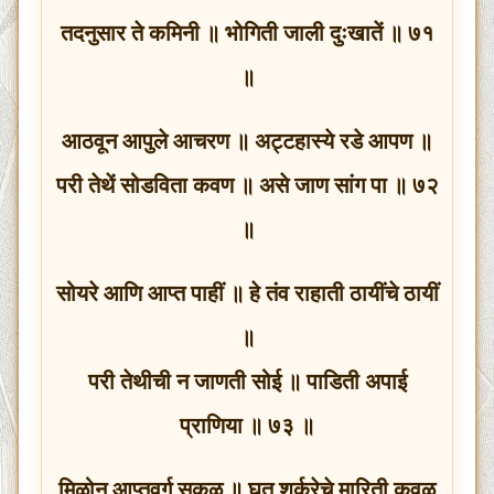
तदनुसार ते कमिनी ॥ भोगिती जाली दुःखातें ॥ ७१
॥
आठवून आपुले आचरण ॥ अट्टहास्ये रडे आपण ॥
परी तेथें सोडविता कवण ॥ असे जाण सांग पा ॥ ७२
॥
सोयरे आणि आप्त पाहीं ॥ हे तंव राहाती ठायींचे ठायीं
॥
परी तेथीची न जाणती सोई ॥ पाडिती अपाई
प्राणिया ॥ ७३ ॥
मिळोन आप्तवर्ग सकळ ॥ घृत शर्करेचे मारिती कवळ