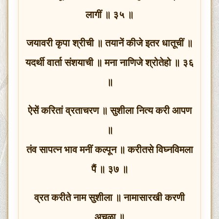
लागीं ॥ ३५ ॥
जयावरी कृपा श्रीची ॥ तयानें कीजे इतर धातूचीं ॥
यदर्थी वार्ता संशयाची ॥ मना नाणिजे श्रोतेहो ॥ ३६
॥
ऐसें करितां व्रताचरण ॥ सुशीला नित्य करी आपण
॥
तंव सापत्‍न भाव मनीं कल्पून ॥ करीतसे विघ्नविमला
पैं ॥ ३७ ॥
व्रत करीते नाम सुशीला ॥ नामासारखी करणी
अचळा ॥