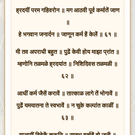
ह्रदयीं परम गहिवरोन ॥ मग आठवी पूर्व कर्मातें जाण
॥
हे भगवान जनार्दन ॥ जाणून कर्म हें केलें ॥ ६१ ॥
मी तव अपराधी बहुत ॥ पुढें केवी होय माझा प्रांत ॥
म्हणोनि तळमळे ह्रदयांत ॥ निशिदिवस तळमळी ॥
६२ ॥
आधीं कर्म जैसें करावें ॥ तात्काळ लागे तें भोगावें ॥
पुढें यमयातना ते स्वभावें ॥ न चुके कल्पांत काळीं ॥
६३ ॥
यालागीं विवेकें करूनि ॥ सावध वर्तावें हो जनी ॥