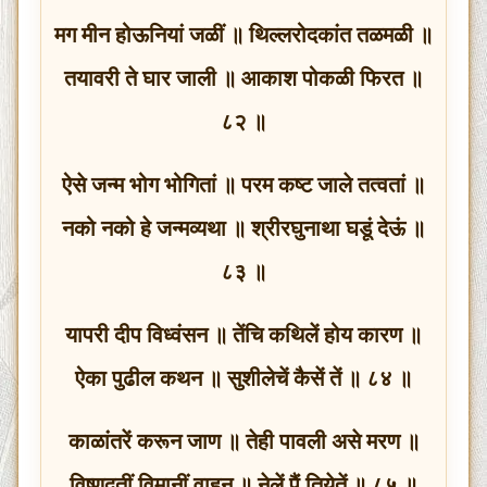
मग मीन होऊनियां जळीं ॥ थिल्लरोदकांत तळमळी ॥
तयावरी ते घार जाली ॥ आकाश पोकळी फिरत ॥
८२ ॥
ऐसे जन्म भोग भोगितां ॥ परम कष्ट जाले तत्वतां ॥
नको नको हे जन्मव्यथा ॥ श्रीरघुनाथा घडूं देऊं ॥
८३ ॥
यापरी दीप विध्वंसन ॥ तेंचि कथिलें होय कारण ॥
ऐका पुढील कथन ॥ सुशीलेचें कैसें तें ॥ ८४ ॥
काळांतरें करून जाण ॥ तेही पावली असे मरण ॥
विष्णुदूतीं विमानीं वाहून ॥ नेलें पैं तियेतें ॥ ८५ ॥