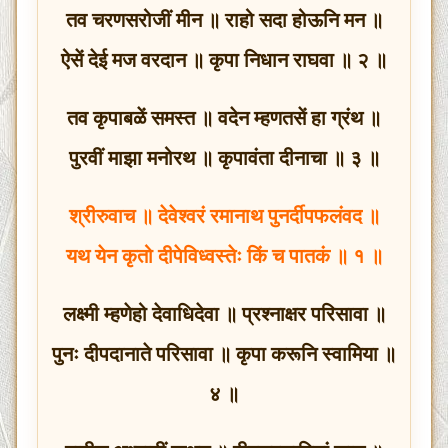
तव चरणसरोजीं मीन ॥ राहो सदा होऊनि मन ॥
ऐसें देई मज वरदान ॥ कृपा निधान राघवा ॥ २ ॥
तव कृपाबळें समस्त ॥ वदेन म्हणतसें हा ग्रंथ ॥
पुरवीं माझा मनोरथ ॥ कृपावंता दीनाचा ॥ ३ ॥
श्रीरुवाच ॥ देवेश्वरं रमानाथ पुनर्दीपफलंवद ॥
यथ येन कृतो दीपेविध्वस्तेः किं च पातकं ॥ १ ॥
लक्ष्मी म्हणेहो देवाधिदेवा ॥ प्रश्नाक्षर परिसावा ॥
पुनः दीपदानाते परिसावा ॥ कृपा करूनि स्वामिया ॥
४ ॥