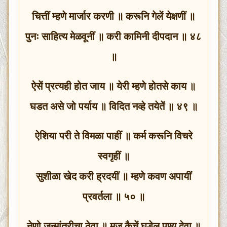
चित्तीं म्हणे मार्जार करणी ॥ करूनि गेलें येक्षणीं ॥
पुनः साहित्य मेळवूनीं ॥ करी कामिनी दीपदान ॥ ४८
॥
ऐसें प्रत्यही होत जाय ॥ येरी म्हणे होतसे काय ॥
घडत असे जो पर्याय ॥ विदित नव्हे तयेतें ॥ ४९ ॥
ऐशिया परी ते विमळा पाहीं ॥ कर्म करूनि विचरे
स्वगृहीं ॥
सुशीळा खेद करी ह्रदयीं ॥ म्हणे कवण अपायीं
प्रवर्तला ॥ ५० ॥
नेणो जन्मांतरीचा ठेवा ॥ मज कैचें घडेल पुण्य देवा ॥