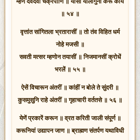
म्हणें देवदेवा चक्रपाणि ॥ यासीं यालागुनी करूं काय
॥ ५४ ॥
वृत्तांत सांगितला भ्रतारासीं ॥ तो तंव विहित धर्म
नोहे मजसी ॥
सवती मत्सर म्हणोन तयासीं ॥ निजमानसीं क्रोधें
भरलें ॥ ५५ ॥
ऐसें विचारून अंतरीं ॥ कांहीं न बोले ते सुंदरी ॥
कुसमुसुनि राहे अंतरीं ॥ गृहाचारी वर्ततसे ॥ ५६ ॥
येणें प्रकारें करून ॥ व्रत करिती जाली संपूर्ण ॥
करूनियां उद्यापन जाण ॥ ब्राह्मण संतर्पण यथाविधी