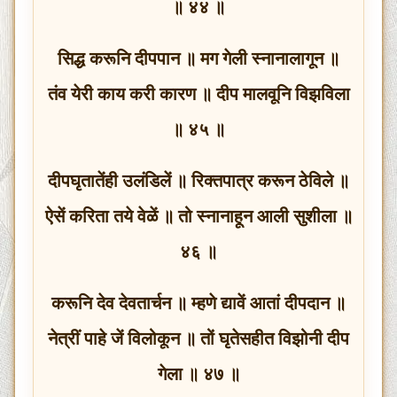
॥ ४४ ॥
सिद्ध करूनि दीपपान ॥ मग गेली स्नानालागून ॥
तंव येरी काय करी कारण ॥ दीप मालवूनि विझविला
॥ ४५ ॥
दीपघृतातेंही उलंडिलें ॥ रिक्तपात्र करून ठेविले ॥
ऐसें करिता तये वेळें ॥ तो स्नानाहून आली सुशीला ॥
४६ ॥
करूनि देव देवतार्चन ॥ म्हणे द्यावें आतां दीपदान ॥
नेत्रीं पाहे जें विलोकून ॥ तों घृतेसहीत विझोनी दीप
गेला ॥ ४७ ॥