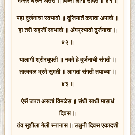
मत्सर धरून अंतरीं ॥ विघ्ना लागीं उदित ॥ ४१ ॥
पहा दुर्जनाचा स्वभावो ॥ दुजियातें करावा अपावो ॥
हा तरी सहजीं स्वभावो ॥ अंगप्रभावो दुर्जनाचा ॥
४२ ॥
यालागीं श्रीरघुपती ॥ नको हे दुर्जनाची संगती ॥
तात्काळ भ्रमे सुमती ॥ लागतां संगती तयाच्या ॥
४३ ॥
ऐसें जपत असतां विमळेस ॥ संधी साधी मासार्ध
दिवस ॥
तंव सुशीला गेली स्नानास ॥ लक्षुनी दिवस एकादशी