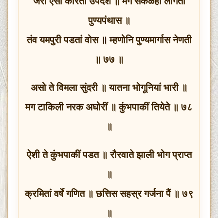
जरी ऐसा करिती उपदेश ॥ मग सकळही लागती
पुण्यपंथास ॥
तंव यमपुरी पडतां वोस ॥ म्हणोनि पुण्यमार्गास नेणती
॥ ७७ ॥
असो ते विमला सुंदरी ॥ यातना भोगूनियां भारी ॥
मग टाकिली नरक अघोरीं ॥ कुंभपाकीं तियेते ॥ ७८
॥
ऐशी ते कुंभपाकीं पडत ॥ रौरवाते झाली भोग प्राप्त
॥
क्रमितां वर्षे गणित ॥ छत्तिस सहस्र गर्जना पैं ॥ ७९
॥