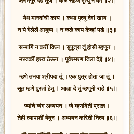
क्षणभंगुर देह तुज । कळे सहज मृत्यू न कीं ॥२॥
येथ मानवांची काय । कथा मृत्यू देवां खाय ।
न ये गेलेलें आयुष्य । न कळे काय केव्हां पडे ॥३॥
सन्मार्गि न करीं विघ्न । सुपुत्रा तूं होसी म्हणून ।
मस्तकीं हस्त ठेऊन । पूर्वस्मरण तिला देई ॥४॥
म्हणे तनया श्रीपदा तूं । एक पुत्र होतां जा तूं ।
सुत म्हणे पुरतां हेतू । आज्ञा दे तूं म्हणूनी राहे ॥५॥
ज्यांचे व्यंग अध्ययन । जे म्हणविती प्राज्ञ ।
तेही त्यापाशीं येवून । अध्ययन करिती नित्य ॥६॥