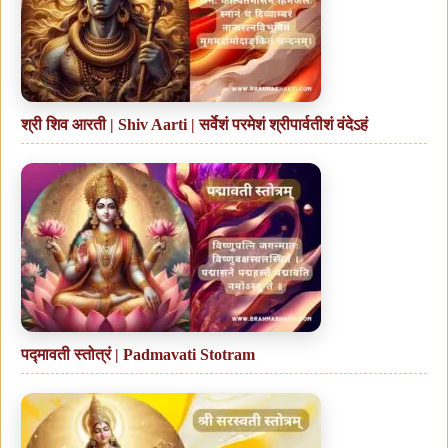
श्री शिव आरती | Shiv Aarti | सर्वेशं परमेशं श्रीपार्वतीशं वंदेऽहं
पद्मावती स्तोत्रं | Padmavati Stotram