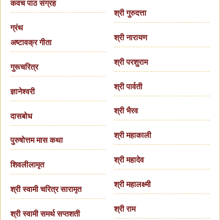
कवच पाठ संग्रह
श्री गुरुदत्ता
ग्रंथ
श्री नारायण
अष्टावक्र गीता
श्री परशुराम
गुरूचरित्र
श्री पार्वती
ज्ञानेश्वरी
श्री भैरव
दासबोध
श्री महाकाली
पुरुषोत्तम मास कथा
श्री महादेव
शिवलीलामृत
श्री महालक्ष्मी
श्री स्वामी चरित्र सारामृत
श्री राम
श्री स्वामी समर्थ सप्तशती