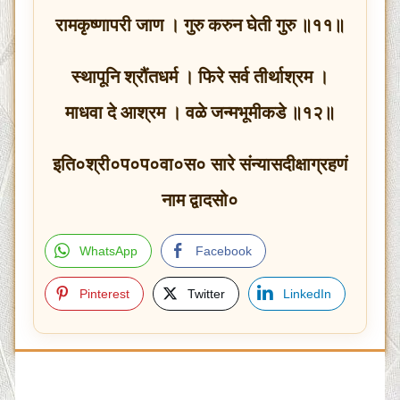
रामकृष्णापरी जाण । गुरु करुन घेती गुरु ॥११॥
स्थापूनि श्रौंतधर्म । फिरे सर्व तीर्थाश्रम ।
माधवा दे आश्रम । वळे जन्मभूमीकडे ॥१२॥
इति०श्री०प०प०वा०स० सारे संन्यासदीक्षाग्रहणं
नाम द्वादसो०
WhatsApp
Facebook
Pinterest
Twitter
LinkedIn
Post
navigation