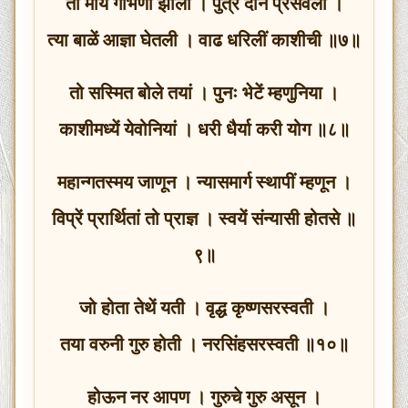
ती माय गर्भिणी झाली । पुत्र दोन प्रसवली ।
त्या बाळें आज्ञा घेतली । वाढ धरिलीं काशीची ॥७॥
तो सस्मित बोले तयां । पुनः भेटें म्हणुनिया ।
काशीमध्यें येवोनियां । धरी धैर्या करी योग ॥८॥
महान्गतस्मय जाणून । न्यासमार्ग स्थापीं म्हणून ।
विप्रें प्रार्थितां तो प्राज्ञ । स्वयें संन्यासी होतसे ॥
९॥
जो होता तेथें यती । वृद्ध कृष्णसरस्वती ।
तया वरुनी गुरु होती । नरसिंहसरस्वती ॥१०॥
होऊन नर आपण । गुरुचे गुरु असून ।