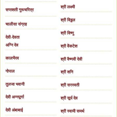
श्री लक्ष्मी
सप्तशती गुरूचरित्र
श्री विठ्ठल
चालीसा संग्रह
श्री विष्णु
देवी-देवता
अग्नि देव
श्री वेंकटेश
कालभैरव
श्री वैष्णवी देवी
गोपाल
श्री शनि
तुलजा भवानी
श्री सरस्वती
देवी अन्नपूर्णा
श्री सूर्य देव
देवी अंबाबाई
श्री स्वामी समर्थ