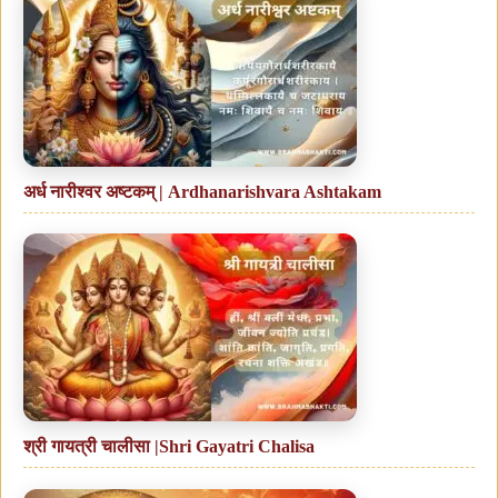
अर्ध नारीश्वर अष्टकम् | Ardhanarishvara Ashtakam
श्री गायत्री चालीसा |Shri Gayatri Chalisa