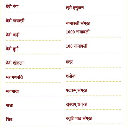
देवी गंगा
श्री हनुमान
देवी गायत्री
नामावली संग्रह
1000 नामावली
देवी चंडी
108 नामावली
देवी दुर्गा
मंत्र
देवी शीतला
श्लोक
महागणपति
षटकम् संग्रह
महामाय़ा
सूक्तम् संग्रह
राधा
स्तुति पाठ संग्रह
शिव