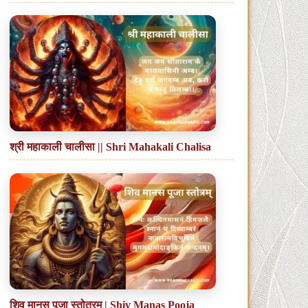
श्री महाकाली चालीसा || Shri Mahakali Chalisa
शिव मानस पूजा स्तोत्रम् | Shiv Manas Pooja