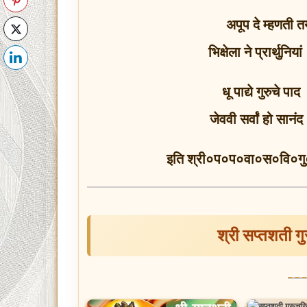
अपूप दे म्हणती तय
भिक्षेला ने प्रार्थुनि
धू पाद्ये गुरुचे पा
जेववी सर्वां हो सान
इति श्री०प०प०वा०स०वि०गु० 
श्री सप्तशती ग