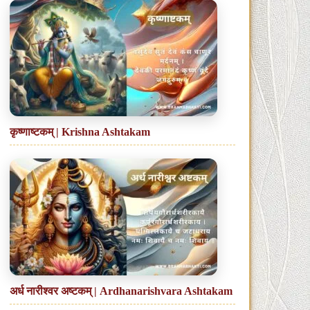
कृष्णाष्टकम् | Krishna Ashtakam
अर्ध नारीश्वर अष्टकम् | Ardhanarishvara Ashtakam