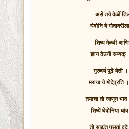
असें तये वेळीं त
घेवोनि ये गोदावरील
शिष्य मेळवी आणि
ज्ञान देउनी सम्यक्
गुरुवर्य पुढें येत
मराया ये गोदेप्रति
तयाचा तो जाणून भाव । 
शिष्यें घेवोनिया 
तो साद्यंत पुसतां वद