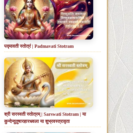
पद्मावती स्तोत्रं | Padmavati Stotram
श्री सरस्वती स्तोत्रम् | Sarswati Stotram | या
कुन्देन्दुतुषारहारधवला या शुभ्रवस्त्रावृता