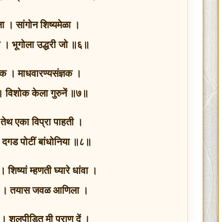
िला । सांगोन शिष्यमेळा ।
ा । भूगोला उद्धरी जो ॥६॥
क । माधवारण्यसंज्ञक ।
 । विशोक केला गुरुनें ॥७॥
ी । तेथ एका विप्रा पाहती ।
 । दगड पोटीं बांधोनिया ॥८॥
शिष्यां म्हणती घ्यारे धांवा ।
धांव । तयास जवळ आणिला ।
े । शूलपीडित मी प्राण दें ।