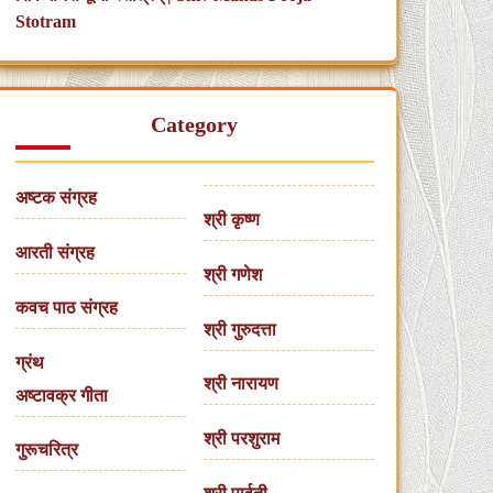
Stotram
Category
अष्टक संग्रह
श्री कृष्ण
आरती संग्रह
श्री गणेश
कवच पाठ संग्रह
श्री गुरुदत्ता
ग्रंथ
श्री नारायण
अष्टावक्र गीता
श्री परशुराम
गुरूचरित्र