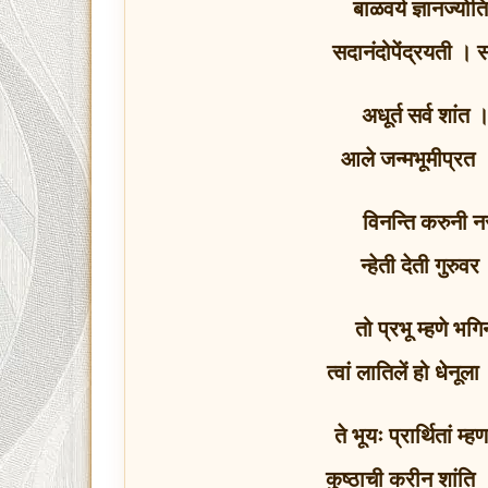
बाळवर्य ज्ञानज्य
सदानंदोपेंद्रयती । 
अधूर्त सर्व शांत 
आले जन्मभूमीप्रत ।
विनन्ति करुनी न
न्हेती देती गुरु
तो प्रभू म्हणे भ
त्वां लातिलें हो धेनू
ते भूयः प्रार्थितां म्
कुष्ठाची करीन शांति 