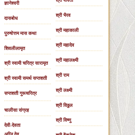
श्री पार्वती
ज्ञानेश्वरी
श्री भैरव
दासबोध
श्री महाकाली
पुरुषोत्तम मास कथा
श्री महादेव
शिवलीलामृत
श्री महालक्ष्मी
श्री स्वामी चरित्र सारामृत
श्री राम
श्री स्वामी समर्थ सप्तशती
श्री लक्ष्मी
सप्तशती गुरूचरित्र
श्री विठ्ठल
चालीसा संग्रह
श्री विष्णु
देवी-देवता
अग्नि देव