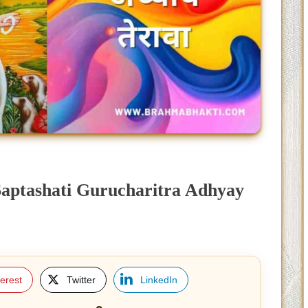
ा | Saptashati Gurucharitra Adhyay
terest
Twitter
LinkedIn