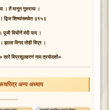
ा । तें मानून गुरुराया ।
यां । द्विज शिष्यांसमवेत ॥१५॥
द । पूजी विधीनें वंदी पाद ।
ंद । झाला विगद तोही विप्र ।
सारे विप्रशूलहरणं नाम त्रयोदशो०
ुरूचरित्र अन्य अध्याय