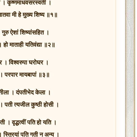
ोति । कृष्णमाधवसरस्वती ।
सातवा मी हे मुख्य शिष्य ॥१॥
। गुरु ऐशां शिष्यांसहित ।
 हो माताही यतिवंद्या ॥२॥
र । विश्वरुपा घरोघर ।
वर । परपार मायबापां ॥३॥
गिनीला । दंपतीभेद केला ।
ला । पती त्यजील कुष्ठी होसी ।
हणती । वृद्धत्वीं पति हो यति ।
। स्त्रियां पति गती न अन्य ।