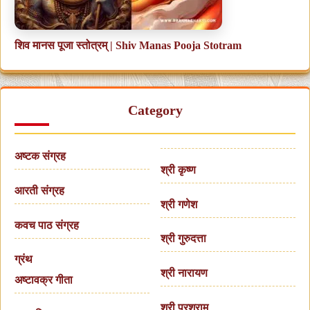
शिव मानस पूजा स्तोत्रम् | Shiv Manas Pooja Stotram
Category
अष्टक संग्रह
श्री कृष्ण
आरती संग्रह
श्री गणेश
कवच पाठ संग्रह
श्री गुरुदत्ता
ग्रंथ
श्री नारायण
अष्टावक्र गीता
श्री परशुराम