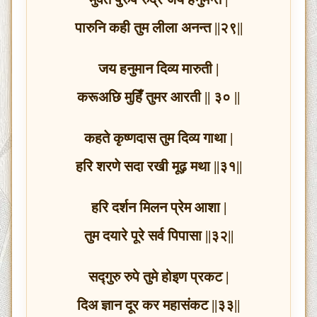
पारुनि कही तुम लीला अनन्त ||२९||
जय हनुमान दिव्य मारुती |
करूअछि मुहिँ तुमर आरती || ३० ||
कहते कृष्णदास तुम दिव्य गाथा |
हरि शरणे सदा रखी मूढ़ मथा ||३१||
हरि दर्शन मिलन प्रेम आशा |
तुम दयारे पूरे सर्व पिपासा ||३२||
सद्गुरु रुपे तुमे होइण प्रकट |
दिअ ज्ञान दूर कर महासंकट ||३३||