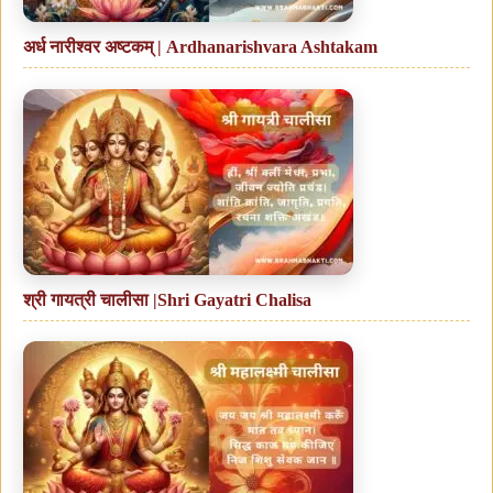
अर्ध नारीश्वर अष्टकम् | Ardhanarishvara Ashtakam
श्री गायत्री चालीसा |Shri Gayatri Chalisa