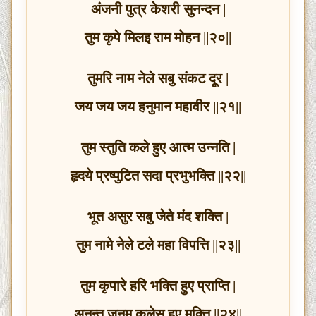
अंजनी पुत्र केशरी सुनन्दन |
तुम कृपे मिलइ राम मोहन ||२०||
तुमरि नाम नेले सबु संकट दूर |
जय जय जय हनुमान महावीर ||२१||
तुम स्तुति कले हुए आत्म उन्नति |
हृदये प्रष्पुटित सदा प्रभुभक्ति ||२२||
भूत असुर सबु जेते मंद शक्ति |
तुम नामे नेले टले महा विपत्ति ||२३||
तुम कृपारे हरि भक्ति हुए प्राप्ति |
अनन्त जनम कलेसू हुए मुक्ति ||२४||