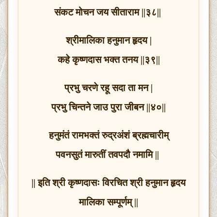
संकट मोचन जय सीताराम ||३८||
श्रीमालिका हनुमान हृदय |
कहे कृष्णदास भक्त तनय ||३९||
प्रभु चरणे रहू सदा ता मन |
प्रभु चिन्तने जाउ पुरा जीबन ||४०||
हनुमंतं रामभक्तं रुद्रअंशं ब्रह्मचारीम्
पवनसुतं मारुतीं तवपदौ नमामि ||
|| इति श्री कृष्णदासः विरचित श्री हनुमान हृदय
मालिका सम्पूर्णम् ||