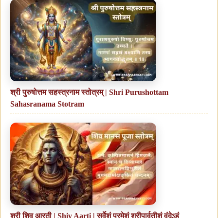
श्री पुरुषोत्तम सहस्त्रनाम स्तोत्रम् | Shri Purushottam
Sahasranama Stotram
श्री शिव आरती | Shiv Aarti | सर्वेशं परमेशं श्रीपार्वतीशं वंदेऽहं