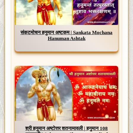
संकटमोचन हनुमान अष्टकम | Sankata Mochana
Hanuman Ashtak
श्री हनुमान अष्टोत्तर शतनामावली | हनुमान 108