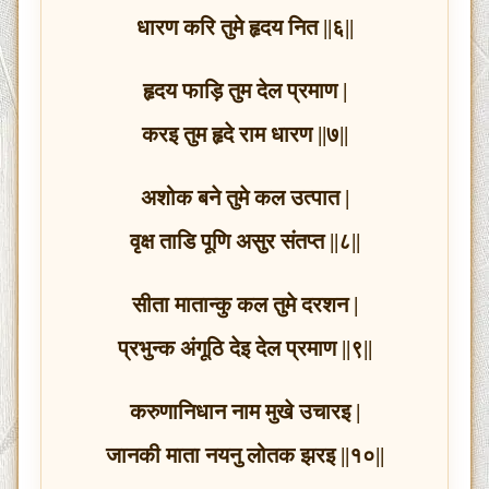
धारण करि तुमे हृदय नित ||६||
हृदय फाड़ि तुम देल प्रमाण |
करइ तुम हृदे राम धारण ||७||
अशोक बने तुमे कल उत्पात |
वृक्ष ताडि पूणि असुर संतप्त ||८||
सीता मातान्कु कल तुमे दरशन |
प्रभुन्क अंगूठि देइ देल प्रमाण ||९||
करुणानिधान नाम मुखे उचारइ |
जानकी माता नयनु लोतक झरइ ||१०||