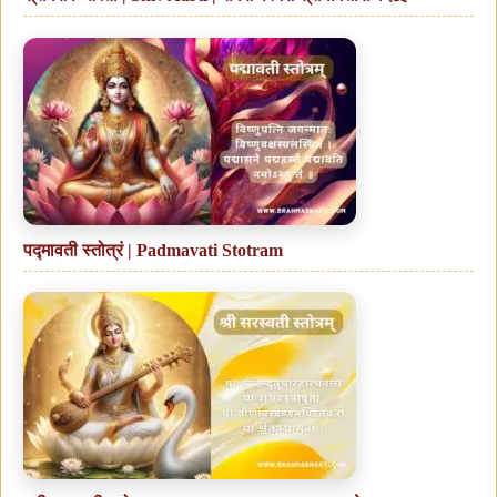
पद्मावती स्तोत्रं | Padmavati Stotram