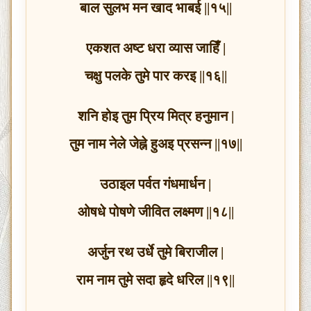
बाल सुलभ मन खाद भाबई ||१५||
एकशत अष्ट धरा व्यास जाहिँ |
चक्षु पलके तुमे पार करइ ||१६||
शनि होइ तुम प्रिय मित्र हनुमान |
तुम नाम नेले जेह्ने हुअइ प्रसन्न ||१७||
उठाइल पर्वत गंधमार्धन |
ओषधे पोषणे जीवित लक्ष्मण ||१८||
अर्जुन रथ उर्धे तुमे बिराजील |
राम नाम तुमे सदा हृदे धरिल ||१९||