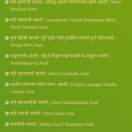
श्री कृष्णाची आरती | ओवाळू आरती मदनगोपाळा-कृष्ण आरती | Shree
Krushna Aarti
श्री शंकराची आरती | Lavathavati Vikrala Brahmandi Mala |
Shree Shankar Aarti
दुर्गा देवीची आरती | दुर्गे दुर्घट भारी तुजविण संसारी-दुर्गा देवीआरती |
Durga Devi Aarti
पांडुरंगाची आरती | येई हो विठ्ठले माझे माउली ये-पांडुरंग आरती |
Pandurangachi Aarti
श्री गुरुदत्ताची आरती | Shree Gurudatta Aarti
घालीन लोटांगण वंदीन चरण- आरती | Ghalin Lotangan Vandin
Charan Aarti
श्री महालक्ष्मीची आरती | Shree Mahalakshmi Aarti
श्री रामाची आरती | Shree Ram Aarti
मारुतीची आरती | Maruti Aarti | Hanuman Aarti