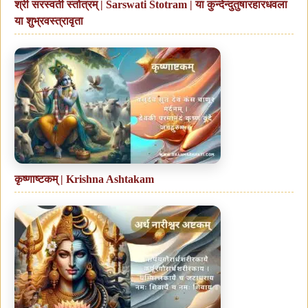
श्री सरस्वती स्तोत्रम् | Sarswati Stotram | या कुन्देन्दुतुषारहारधवला
या शुभ्रवस्त्रावृता
कृष्णाष्टकम् | Krishna Ashtakam