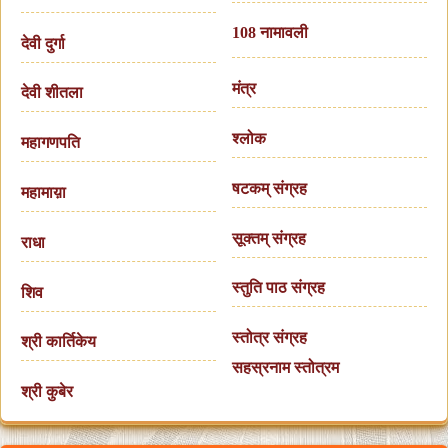
108 नामावली
देवी दुर्गा
मंत्र
देवी शीतला
श्लोक
महागणपति
षटकम् संग्रह
महामाय़ा
सूक्तम् संग्रह
राधा
स्तुति पाठ संग्रह
शिव
स्तोत्र संग्रह
श्री कार्तिकेय
सहस्रनाम स्तोत्रम
श्री कुबेर