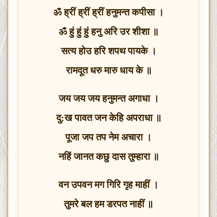
ॐ ह्रीं ह्रीं ह्रीं हनुमन्त कपीसा ।
ॐ हुं हुं हुं हनु अरि उर शीशा ॥
सत्य होउ हरि शपथ पायके ।
रामदूत धरु मारु धाय के ॥
जय जय जय हनुमन्त अगाधा ।
दु:ख पावत जन केहि अपराधा ॥
पूजा जप तप नेम अचारा ।
नहिं जानत कछु दास तुम्हारा ॥
वन उपवन मग गिरि गृह माहीं ।
तुमरे बल हम डरपत नाहीं ॥