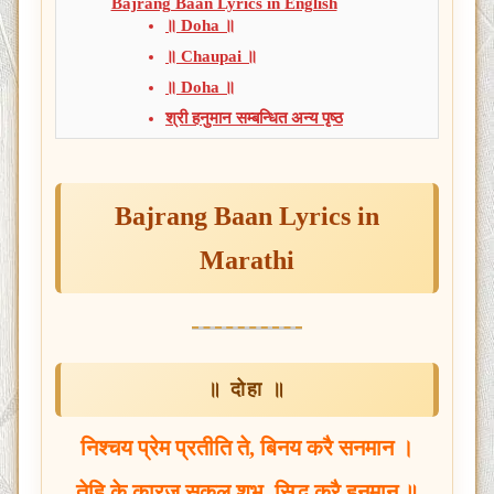
Bajrang Baan Lyrics in English
॥ Doha ॥
॥ Chaupai ॥
॥ Doha ॥
श्री हनुमान सम्बन्धित अन्य पृष्ठ
Bajrang Baan
Lyrics in
Marathi
॥ दोहा ॥
निश्चय प्रेम प्रतीति ते, बिनय करै सनमान ।
तेहि के कारज सकल शुभ, सिद्ध करै हनुमान ॥