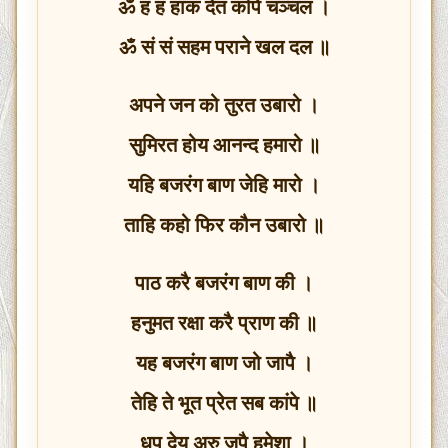
ॐ हं हं हांक देत कपि चञ्चल ।
ॐ सं सं सहम पराने खल दल ॥
अपने जन को तुरत उबारो ।
सुमिरत होय आनन्द हमारो ॥
यहि बजरंग बाण जेहि मारो ।
ताहि कहो फिर कौन उबारो ॥
पाठ करै बजरंग बाण की ।
हनुमत रक्षा करै प्राण की ॥
यह बजरंग बाण जो जापै ।
तेहि ते भूत प्रेत सब कांपे ॥
धूप देय अरु जपै हमेशा ।