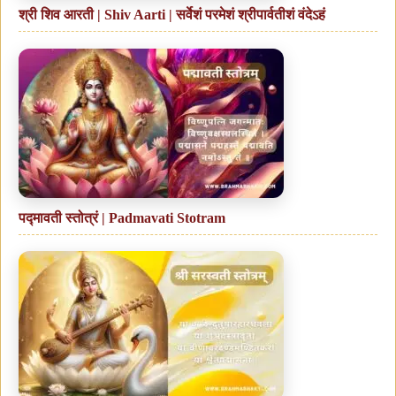
श्री शिव आरती | Shiv Aarti | सर्वेशं परमेशं श्रीपार्वतीशं वंदेऽहं
पद्मावती स्तोत्रं | Padmavati Stotram