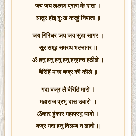
जय जय लक्ष्मण प्राण के दाता ।
आतुर होइ दु:ख करहुं निपाता ॥
जय गिरिधर जय जय सुख सागर ।
सुर समूह समरथ भटनागर ॥
ॐ हनु हनु हनु हनु हनुमन्त हठीले ।
बैरिहिं मारू बज्र की कीले ॥
गदा बज्र लै बैरिहिं मारो ।
महाराज प्रभु दास उबारो ॥
ॐकार हुंकार महाप्रभु धावो ।
बज्र गदा हनु विलम्ब न लावो ॥