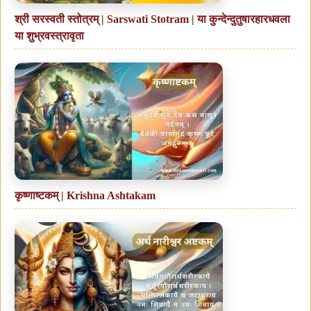
श्री सरस्वती स्तोत्रम् | Sarswati Stotram | या कुन्देन्दुतुषारहारधवला
या शुभ्रवस्त्रावृता
कृष्णाष्टकम् | Krishna Ashtakam