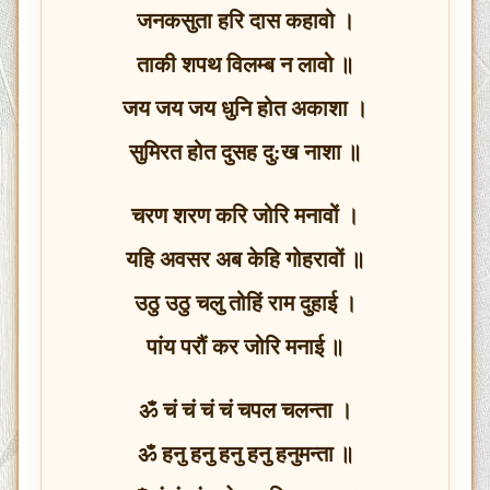
जनकसुता हरि दास कहावो ।
ताकी शपथ विलम्ब न लावो ॥
जय जय जय धुनि होत अकाशा ।
सुमिरत होत दुसह दु:ख नाशा ॥
चरण शरण करि जोरि मनावों ।
यहि अवसर अब केहि गोहरावों ॥
उठु उठु चलु तोहिं राम दुहाई ।
पांय परौं कर जोरि मनाई ॥
ॐ चं चं चं चं चपल चलन्ता ।
ॐ हनु हनु हनु हनु हनुमन्ता ॥