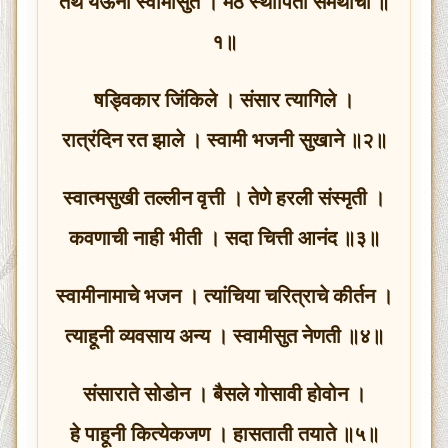
तेथे येऊनी स्वामीसुत । मठ स्थापिती समर्थांचा ॥
१॥
षड्विकार जिंकिले । संसार त्यागिले ।
रात्रंदिन रत झाले । स्वामी भजनी सुखाने ॥२॥
स्वात्मसुखी तल्लीन वृत्ती । तेणे हरली संस्मृती ।
कवणाची नाही भीती । सदा चित्ती आनंद ॥३॥
स्वामीनामाचे भजन । त्यांचिया चरित्राचे कीर्तन ।
त्याहूनी व्यवसाय अन्य । स्वामीसुत नेणती ॥४॥
संसाराते सोडोन । बैसले गोसावी होवोन ।
हे पाहूनी कित्येकजण । हासताती तयाते ॥५॥