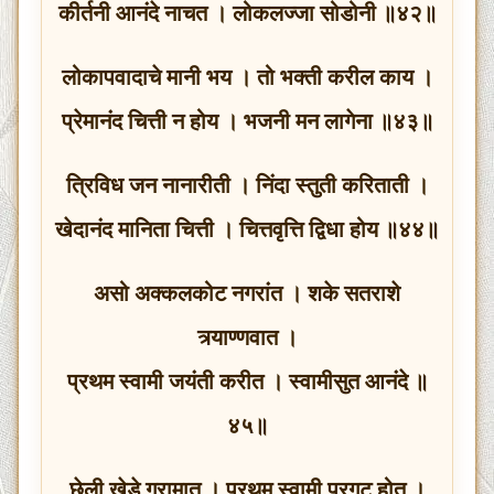
कीर्तनी आनंदे नाचत । लोकलज्जा सोडोनी ॥४२॥
लोकापवादाचे मानी भय । तो भक्ती करील काय ।
प्रेमानंद चित्ती न होय । भजनी मन लागेना ॥४३॥
त्रिविध जन नानारीती । निंदा स्तुती करिताती ।
खेदानंद मानिता चित्ती । चित्तवृत्ति द्विधा होय ॥४४॥
असो अक्कलकोट नगरांत । शके सतराशे
त्र्याण्णवात ।
प्रथम स्वामी जयंती करीत । स्वामीसुत आनंदे ॥
४५॥
छेली खेडे ग्रामात । प्रथम स्वामी प्रगट होत ।