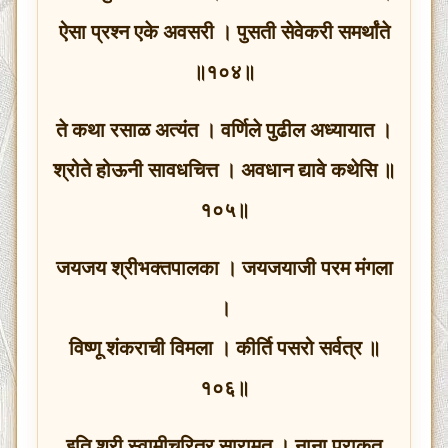
ऐसा प्रश्न एके अवसरी । पुसती सेवेकरी समर्थांते
॥१०४॥
ते कथा रसाळ अत्यंत । वर्णिले पुढील अध्यायात ।
श्रोते होऊनी सावधचित्त । अवधान द्यावे कथेसि ॥
१०५॥
जयजय श्रीभक्तपालका । जयजयाजी परम मंगला
।
विष्णू शंकराची विमला । कीर्ति पसरो सर्वत्र ॥
१०६॥
इति श्री स्वामीचरित्र सारामृत । नाना प्राकृत