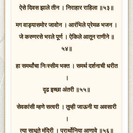
ऐसे दिवस झाले तीन । निराहार राहिला ॥५३॥
मग वाड्यासमोर जावोन । आरंभिले प्रेमळ भजन ।
जे करुणरसे भरले पूर्ण । ऐकिले आतून राणीने ॥
५४॥
हा समर्थांचा निःस्सीम भक्त । समर्थ दर्शनाची धरीत
।
दृढ इच्छा अंतरी ॥५५॥
सेवकांसी म्हणे सत्वरी । तुम्ही जाऊनी या अवसारी
।
त्या साधूते मंदिरी । प्रार्थोनिया आणावे ॥५६॥