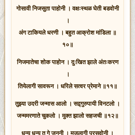
गोसावी निजसुता पाहोनी । वक्षःस्थळ घेती बडवोनी
।
अंग टाकियले धरणी । बहुत आक्रोश मांडिला ॥
१०॥
निजमातेचा शोक पाहोन । दुःखित झाले अंतःकरण
।
तियेलागी सावरून । धरिले सत्वर प्रेमाने ॥११॥
तुझ्या उदरी जन्मास आलो । सद़्गुरुपायी विनटलो ।
जन्ममरणाते चुकलो । मुक्त झालो सहजची ॥१२॥
धन्य धन्य तू गे जननी । मजलागी प्रसवोनी ।