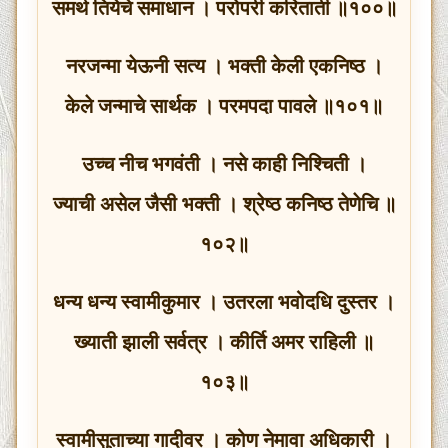
समर्थ तियेचे समाधान । परोपरी करिताती ॥१००॥
नरजन्मा येऊनी सत्य । भक्ती केली एकनिष्ठ ।
केले जन्माचे सार्थक । परमपदा पावले ॥१०१॥
उच्च नीच भगवंती । नसे काही निश्चिती ।
ज्याची असेल जैसी भक्ती । श्रेष्ठ कनिष्ठ तेणेचि ॥
१०२॥
धन्य धन्य स्वामीकुमार । उतरला भवोदधि दुस्तर ।
ख्याती झाली सर्वत्र । कीर्ति अमर राहिली ॥
१०३॥
स्वामीसुताच्या गादीवर । कोण नेमावा अधिकारी ।