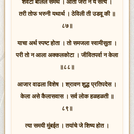
शेवटी बोलले समर्थ । आता जरी न ये सत्य ।
तरी तोफ भरुनी यथार्थ । ठेविली ती उडवू की ॥
८७॥
याचा अर्थ स्पष्ट होता । तो समजला स्वामीसुता ।
परी तो न आला अक्कलकोटा । जीवितपर्वा न केला
॥८८॥
आजार वाढला विशेष । श्रावण शुद्ध प्रतिपदेस ।
केला असे कैलासवास । सर्व लोक हळहळती ॥
८९॥
त्या समयी मुंबईत । तयांचे जे शिष्य होत ।