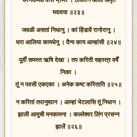
घ्यावया ॥२३॥
जवळी असतां निधानु । कां हिंडावें रानोरानु ।
घरा आलिया कामधेनु । दैन्य काय आम्हांसी ॥२४॥
पूर्वीं समस्त ऋषि देखा । तप करिती सहस्त्र वर्षें
निका ।
तूं न पवसी एकएका । अनेक कष्‍ट करिताति ॥२५॥
न करितां तपानुष्ठान । आम्हां भेटलासि तूं निधान ।
झाली आमुची मनकामना । कल्लेश्वर लिंग प्रसन्न
झालें ॥२६॥