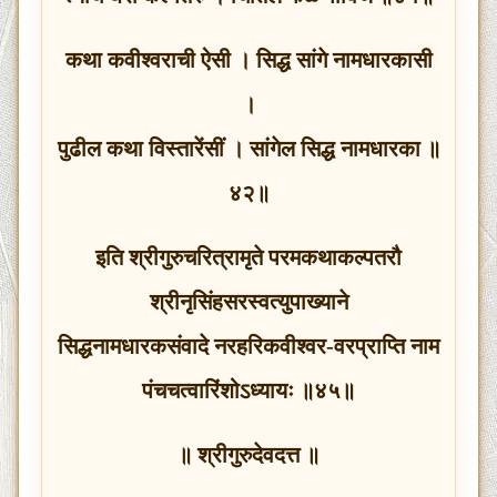
कथा कवीश्वराची ऐसी । सिद्ध सांगे नामधारकासी
।
पुढील कथा विस्तारेंसीं । सांगेल सिद्ध नामधारका ॥
४२॥
इति श्रीगुरुचरित्रामृते परमकथाकल्पतरौ
श्रीनृसिंहसरस्वत्युपाख्याने
सिद्धनामधारकसंवादे नरहरिकवीश्वर-वरप्राप्ति नाम
पंचचत्वारिंशोऽध्यायः ॥४५॥
॥ श्रीगुरुदेवदत्त ॥