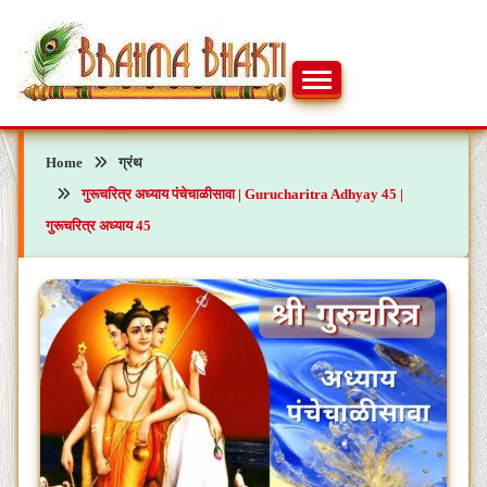
Skip
to
content
ब्रह्मभक्ती – एक आध्यात्मिक यात्रा…🕉️🛕
ब्रह्मभक्ती
Home
ग्रंथ
गुरूचरित्र अध्याय पंचेचाळीसावा | Gurucharitra Adhyay 45 |
गुरूचरित्र अध्याय 45