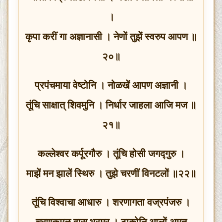
।
कृपा करीं गा अज्ञानासी । नेणों तुझें स्वरुप आपण ॥
२०॥
प्रपंचमाया वेष्टोनि । नोळखें आपण अज्ञानी ।
तूंचि साक्षात् शिवमुनि । निर्धार जाहला आजि मज ॥
२१॥
कल्लेश्वर कर्पूरगौरु । तूंचि होसी जगद्गुरु ।
माझें मन झालें स्थिरु । तुझे चरणीं विनटलों ॥२२॥
तूंचि विश्वाचा आधारु । शरणागता वज्रपंजरु ।
चरणकमळ वास भ्रमर । ठाकोनि आलों अमृत