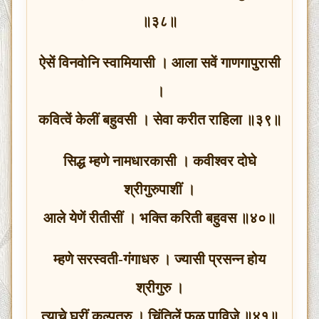
॥३८॥
ऐसें विनवोनि स्वामियासी । आला सवें गाणगापुरासी
।
कवित्वें केलीं बहुवसी । सेवा करीत राहिला ॥३९॥
सिद्ध म्हणे नामधारकासी । कवीश्वर दोघे
श्रीगुरुपाशीं ।
आले येणें रीतीसीं । भक्ति करिती बहुवस ॥४०॥
म्हणे सरस्वती-गंगाधरु । ज्यासी प्रसन्न होय
श्रीगुरु ।
त्याचे घरीं कल्पतरु । चिंतिलें फळ पाविजे ॥४१॥