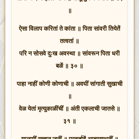
॥
ऐसा विलाप करितां ते कांता ॥ पिता सांवरी तियेतें
तत्वतां ॥
परि न सोसवे दुःख अवस्था ॥ सांवरून पिता धरी
बळें ॥ ३० ॥
पाहा नाहीं कोणी कोणाची ॥ अवघीं सांगाती सुखाची
॥
वेळ येतां मृत्युकाळींचीं ॥ अंती एकलाची जातसे ॥
३१ ॥
यालागीं सज्ञान जनीं ॥ प्रवर्तावें आत्मसाधनीं ॥