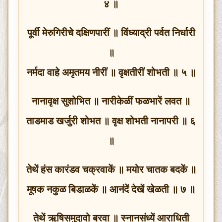
४ ॥
पूर्वी मेरुगिरीचे दक्षिणपारीं ॥ विंध्याद्री पर्वत निर्धारी
॥
नर्मदा वाहे अमृतमय नीरीं ॥ वृक्षतीरीं शोभती ॥ ५ ॥
नानावृक्ष सुशोभित ॥ नारीकेळीं फळभारें लवत ॥
ताडमाड खर्जुरी शोभत ॥ वृक्ष शोभती नानापरी ॥ ६
॥
तेथें हंस कारंडव चक्रवाकें ॥ मयोर चातक बदकें ॥
मूषक नकुळ बिडाळकें ॥ आनंदें देखें खेळती ॥ ७ ॥
तेथें ऋषिसमुदावो बरवा ॥ स्नानसंध्यें आराधिती