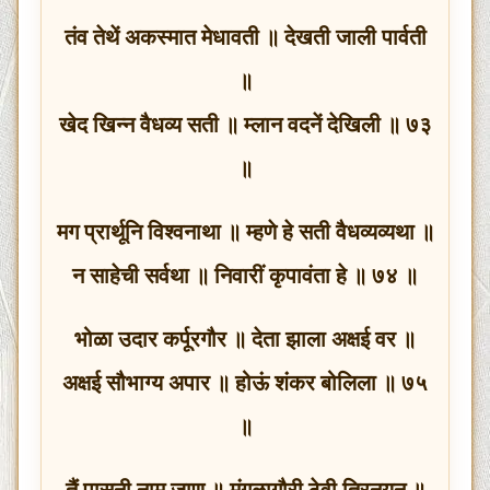
तंव तेथें अकस्मात मेधावती ॥ देखती जाली पार्वती
॥
खेद खिन्न वैधव्य सती ॥ म्लान वदनें देखिली ॥ ७३
॥
मग प्रार्थूनि विश्वनाथा ॥ म्हणे हे सती वैधव्यव्यथा ॥
न साहेची सर्वथा ॥ निवारीं कृपावंता हे ॥ ७४ ॥
भोळा उदार कर्पूरगौर ॥ देता झाला अक्षई वर ॥
अक्षई सौभाग्य अपार ॥ होऊं शंकर बोलिला ॥ ७५
॥
तैं पासुनी नाम जाण ॥ मंगळागौरी ठेवी त्रिनयन ॥