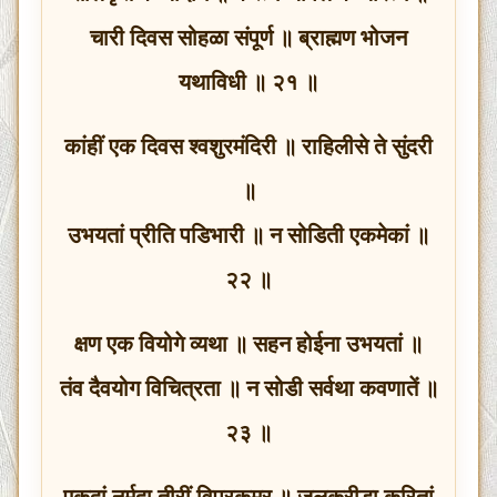
चारी दिवस सोहळा संपूर्ण ॥ ब्राह्मण भोजन
यथाविधी ॥ २१ ॥
कांहीं एक दिवस श्वशुरमंदिरी ॥ राहिलीसे ते सुंदरी
॥
उभयतां प्रीति पडिभारी ॥ न सोडिती एकमेकां ॥
२२ ॥
क्षण एक वियोगे व्यथा ॥ सहन होईना उभयतां ॥
तंव दैवयोग विचित्रता ॥ न सोडी सर्वथा कवणातें ॥
२३ ॥
एकदां नर्मदा तीरीं विप्रकुमर ॥ जलक्रीडा करितां