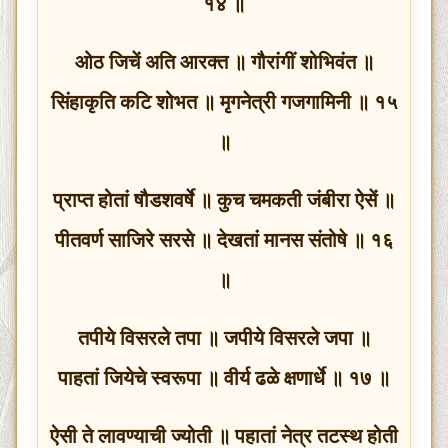
१४ ॥
ओठ जिचें अति आरक्त ॥ गौरांगीं शोभिवंत ॥
सिंहाकृति कटि शोभत ॥ मृगनेत्री गजगामिनी ॥ १५
॥
प्राप्त होतां षौडशवर्षे ॥ कुच चमकती जंबीरा ऐसें ॥
पीतवर्ण साजिरे सरसे ॥ देखतां मानस संतोषे ॥ १६
॥
तपीये विसरले तपा ॥ जपीये विसरले जपा ॥
पाहतां जियेचे स्वरूपा ॥ वीर्य ढळे क्षणार्धे ॥ १७ ॥
ऐसी ते लावण्याची ज्योती ॥ पहातां नेत्र तटस्थ होती