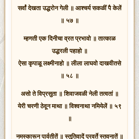
सर्वां देखता उद्धरोन गेली ॥ आश्चर्य सकळीं पै केलें
॥ ५७ ॥
म्हणती एक दिनीचा व्रत प्रभावो ॥ तात्काळ
उद्धरली पहाहो ॥
ऐसा कृपाळू लक्ष्मीनाहो ॥ लीला लाघवो दाखवीतसे
॥ ५८ ॥
असो ते विप्रसुता ॥ शिवाजवळी नेली तत्वतां ॥
येरी चरणी ठेवून माथा ॥ विश्वनाथा नमियेलें ॥ ५९
॥
नमस्कारून पार्वतीतें ॥ स्तुतिवादें प्रवर्ते स्तवनातें ॥