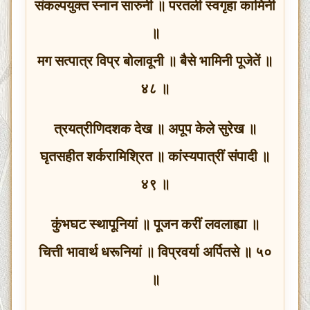
संकल्पयुक्त स्नान सारुनी ॥ परतली स्वगृहा कामिनी
॥
मग सत्पात्र विप्र बोलावूनी ॥ बैसे भामिनी पूजेतें ॥
४८ ॥
त्रयत्रीणिदशक देख ॥ अपूप केले सुरेख ॥
घृतसहीत शर्करामिश्रित ॥ कांस्यपात्रीं संपादी ॥
४९ ॥
कुंभघट स्थापूनियां ॥ पूजन करीं लवलाह्या ॥
चित्ती भावार्थ धरूनियां ॥ विप्रवर्या अर्पितसे ॥ ५०
॥