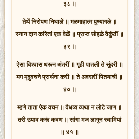
३८ ॥
तेथें निरोपण निघालें ॥ मळमाहात्म पुण्यागळे ॥
स्नान दान करितां एक वेळें ॥ प्राप्त सोहळे वैकुंठीं ॥
३९ ॥
ऐसा विश्वास धरून अंतरीं ॥ गृही पातली ते सुंदरी ॥
मग मृदुवचने प्रार्थना करी ॥ ते अवसरीं पितयाची ॥
४० ॥
म्हणे ताता ऐक वचन ॥ वैधव्य व्यथा न लोटे जाण ॥
तरी उपाव करूं कवण ॥ सांगा मज लागून स्वामियां
॥ ४१ ॥