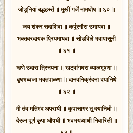
जोडूनियां बद्धहस्तें ॥ मुखीं गर्जे नामघोष ॥ ६० ॥
जय शंकर सदाशिवा ॥ कर्पूरगौरा उमाधवा ॥
भक्‍तवरदायक प्रियमाधवा ॥ सोडविले भवापासुनी
॥ ६१ ॥
म्हणे उदारा त्रिनयना ॥ खट्‌वांगधरा व्याळभूषणा ॥
वृषभध्वजा भक्तपाळणा ॥ दानवनिक्रंदना दयानिधे
॥ ६२ ॥
मी तंव मतिमंद अपराधी ॥ कृपासागर तूं दयानिधी ॥
देऊन पूर्ण कृपा औषधी ॥ भवभयव्याधी निवारिली ॥
६३ ॥