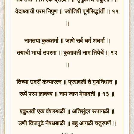
वेदाध्यायी परम निपुण ॥ ज्योतिषी पूर्णसिद्धांतीं ॥ ११
॥
नामतया कुळशर्मा ॥ जाणे सर्व धर्म अधर्मा ॥
तयाची भार्या उपरमा ॥ कुशावती नाम तियेचें ॥ १२
॥
तिच्या उदरीं कन्यारत्‍न ॥ प्रसवली ते गुणनिधान ॥
रूपें परम लावण्य ॥ नाम जाण मेधावती ॥ १३ ॥
एकुलती एक वंशस्थळीं ॥ अतिसुंदर रूपागळी ॥
उणी तिजपुढे नैषधबाळी ॥ बहु आगळी चतुरपणें ॥