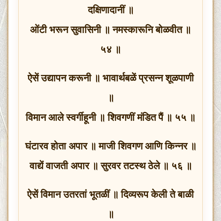
दक्षिणादानीं ॥
ओंटी भरून सुवासिनी ॥ नमस्कारूनि बोळवीत ॥
५४ ॥
ऐसें उद्यापन करूनी ॥ भावार्थबळें प्रसन्न शूळपाणी
॥
विमान आले स्वर्गीहूनी ॥ शिवगणीं मंडित पैं ॥ ५५ ॥
घंटारव होता अपार ॥ माजी शिवगण आणि किन्नर ॥
वाद्यें वाजती अपार ॥ सुरवर तटस्थ ठेले ॥ ५६ ॥
ऐसें विमान उतरतां भूतळीं ॥ दिव्यरूप केली ते बाळी
॥