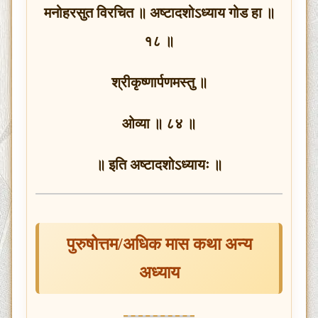
मनोहरसुत विरचित ॥ अष्टादशोऽध्याय गोड हा ॥
१८ ॥
श्रीकृष्णार्पणमस्तु ॥
ओव्या ॥ ८४ ॥
॥ इति अष्टादशोऽध्यायः ॥
पुरुषोत्तम/अधिक मास कथा अन्य
अध्याय