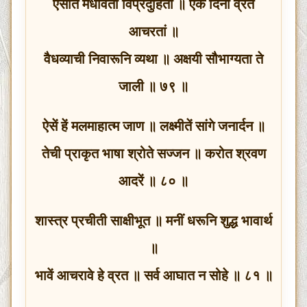
ऐसीते मेधावती विप्रदुहिता ॥ एक दिनी व्रत
आचरतां ॥
वैधव्याची निवारूनि व्यथा ॥ अक्षयी सौभाग्यता ते
जाली ॥ ७९ ॥
ऐसें हें मलमाहात्म जाण ॥ लक्ष्मीतें सांगे जनार्दन ॥
तेची प्राकृत भाषा श्रोते सज्जन ॥ करोत श्रवण
आदरें ॥ ८० ॥
शास्त्र प्रचीती साक्षीभूत ॥ मनीं धरूनि शुद्ध भावार्थ
॥
भावें आचरावे हे व्रत ॥ सर्व आघात न सोहे ॥ ८१ ॥