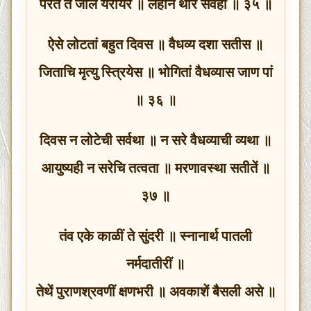
परत ते जाले येरायेर ॥ लहान थोर सर्वही ॥ ३५ ॥
ऐसे लोटतां बहुत दिवस ॥ वैधव्य दशा सतीस ॥
जिताचि मृत्यु स्त्रियेस ॥ भोगितां वैधव्यास जाण पां
॥ ३६ ॥
दिवस न लोटेची सर्वथा ॥ न सरे वैधव्याची व्यथा ॥
आयुष्यही न सरेचि तत्वता ॥ मरणावस्था सतीतें ॥
३७ ॥
तंव एके काळीं ते सुंदरी ॥ स्नानार्थ पातली
नर्मदातीरीं ॥
तेथें पुराणश्रवणीं क्षणभरी ॥ अवकाशें बैसली असे ॥