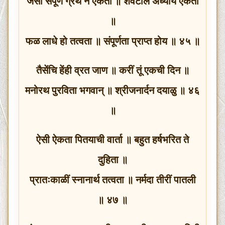
जैसा संपूर्ण ग्रंथ न ऐकतां ॥ शेवटील अध्याय ऐकतां
॥
फळ लाधे हो तत्वता ॥ संपूर्णता प्राप्त होय ॥ ४५ ॥
तैसेंचि हेंही व्रत जाण ॥ करीं तूं एकची दिन ॥
मनोरथ पुरविता भगवान् ॥ श्रीजनार्दन दयाळु ॥ ४६
॥
ऐसी ऐकता पितयाची वार्ता ॥ बहुत हर्षभरित ते
दुहिता ॥
प्रातःकाळीं स्नानार्थ तत्वता ॥ नर्मदा तीरीं पातली
॥ ४७ ॥