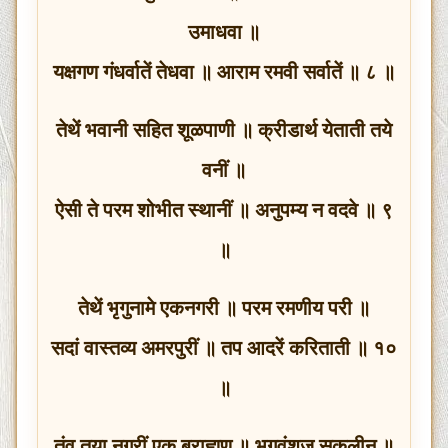
उमाधवा ॥
यक्षगण गंधर्वातें तेधवा ॥ आराम रमवी सर्वातें ॥ ८ ॥
तेथें भवानी सहित शूळपाणी ॥ क्रीडार्थ येताती तये
वनीं ॥
ऐसी ते परम शोभीत स्थानीं ॥ अनुपम्य न वदवे ॥ ९
॥
तेथें भृगुनामे एकनगरी ॥ परम रमणीय परी ॥
सदां वास्तव्य अमरपुरीं ॥ तप आदरें करिताती ॥ १०
॥
तंव तया नगरीं एक ब्राह्मण ॥ भृगुवंशज सकुलीन ॥