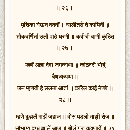
॥ २६ ॥
मृत्तिका घेऊन वदनीं ॥ घालीतसे ते कामिनी ॥
शोकवर्णितां उलों पाहे धरणी ॥ कवीची वाणी कुंठित
॥ २७ ॥
म्हणें आहा देवा जगन्नाथा ॥ कोठवरी भोगूं
वैधव्यव्यथा ॥
जन म्हणती हे ललना आतां ॥ करिल काई नेणवे ॥
२८ ॥
म्हणे बुडालें माझें जहाज ॥ वोस पडली माझी सेज ॥
सौभाग्य दग्ध झालें आज ॥ बोलूं गुज कवणातें ॥ २९