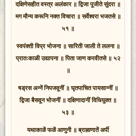
दक्षिणेसहीत वस्त्र अलंकार ॥ द्विजा पूजीते सुंदरा ॥
मग मौन्य करूनि नक्‍त विचारा ॥ सर्वेश्वरा भजतसे ॥
५१ ॥
स्वपंक्‍ती विप्र भोजना ॥ सारिती जाली ते ललना ॥
प्रातःकाळी उद्यापना ॥ पिता जाण करवीतसे ॥ ५२
॥
षड्रस अन्नें निपजवूनीं ॥ घृतपाचित पायसान्नीं ॥
द्विजा बैसवून भोजनीं ॥ दक्षिणादानीं विधियुक्त ॥
५३ ॥
यथाकाळें फळें आणुनी ॥ ब्राह्मणातें अर्पी