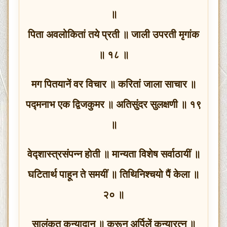
॥
पिता अवलोकितां तये प्रती ॥ जाली उपरती मृगांक
॥ १८ ॥
मग पितयानें वर विचार ॥ करितां जाला साचार ॥
पद्मनाभ एक द्विजकुमर ॥ अतिसुंदर सुलक्षणी ॥ १९
॥
वेद्शास्त्रसंपन्न होती ॥ मान्यता विशेष सर्वाठायीं ॥
घटितार्थ पाहून ते समयीं ॥ तिथिनिश्चयो पैं केला ॥
२० ॥
सालंकृत कन्यादान ॥ करून अर्पिलें कन्यारत्‍न ॥