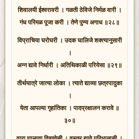
शिवालयी ईश्वरावरी । गळती ठेविजे निर्मळ वारी ।
गंध परिमळ पूजा करी । तेणे पुण्य अगाध ॥२८॥
विप्राचिया घरोघरी । उदक घालिजे शक्त्यानुसारी
।
अन्न द्यावे निर्धारी । अतिथिकाळी परियेसा ॥२९॥
तीर्थयात्रे जात्या लोका । त्याते द्याव्या छत्रपादुका
।
येता आपल्या गृहांतिका । पादप्रक्षालन करावे ॥
३०॥
वारा घालावा विझणेसी । वस्त्र द्यावे परिधानासी ।