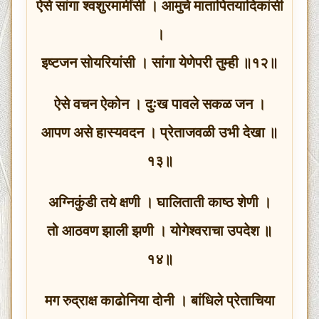
ऐसे सांगा श्वशुरमामींसी । आमुचे मातापितयादिकांसी
।
इष्टजन सोयरियांसी । सांगा येणेपरी तुम्ही ॥१२॥
ऐसे वचन ऐकोन । दुःख पावले सकळ जन ।
आपण असे हास्यवदन । प्रेताजवळी उभी देखा ॥
१३॥
अग्निकुंडी तये क्षणी । घालिताती काष्ठ शेणी ।
तो आठवण झाली झणी । योगेश्वराचा उपदेश ॥
१४॥
मग रुद्राक्ष काढोनिया दोनी । बांधिले प्रेताचिया