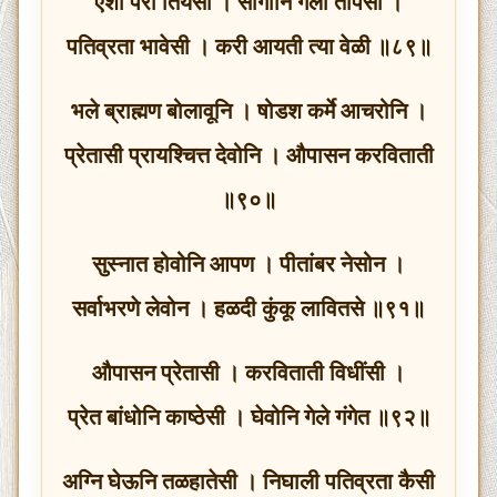
ऐशा परी तियेसी । सांगोनि गेला तापसी ।
पतिव्रता भावेसी । करी आयती त्या वेळी ॥८९॥
भले ब्राह्मण बोलावूनि । षोडश कर्मे आचरोनि ।
प्रेतासी प्रायश्चित्त देवोनि । औपासन करविताती
॥९०॥
सुस्नात होवोनि आपण । पीतांबर नेसोन ।
सर्वाभरणे लेवोन । हळदी कुंकू लावितसे ॥९१॥
औपासन प्रेतासी । करविताती विधींसी ।
प्रेत बांधोनि काष्ठेसी । घेवोनि गेले गंगेत ॥९२॥
अग्नि घेऊनि तळहातेसी । निघाली पतिव्रता कैसी