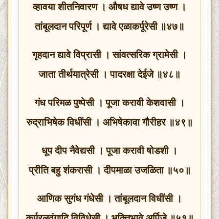
व्हावया शीतनिवारण । औषध द्यावे उष्ण उष्ण ।
तांबूलदान परिपूर्ण । द्यावे एळाकर्पूरेसी ॥४७॥
गृहदान द्यावे विप्रासी । सांवत्सरिक ग्रामेसी ।
जाता तीर्थयात्रेसी । पादरक्षा देईजे ॥४८॥
गंध परिमळ पुष्पेसी । पूजा करावी केशवासी ।
रुद्राभिषेक विधींसी । अभिषेकावा गौरीहर ॥४९॥
धूप दीप नैवेद्यसी । पूजा करावी षोडशी ।
प्रीति बहु शंकरासी । दीपमाळा उजळिता ॥५०॥
आणिक सुगंध गंधेसी । तांबूलदान विधींसी ।
कर्पूरलवंगादि विविधेसी । भक्तिभावे अर्पिजे ॥५१॥