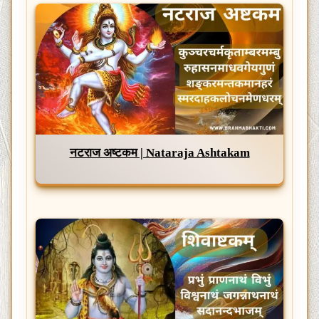
नटराज अष्टकम | Nataraja Ashtakam