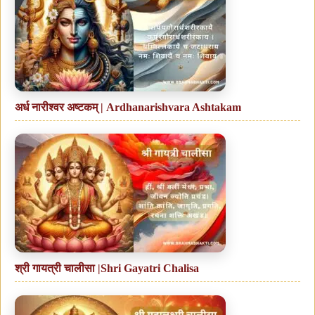
अर्ध नारीश्वर अष्टकम् | Ardhanarishvara Ashtakam
श्री गायत्री चालीसा |Shri Gayatri Chalisa