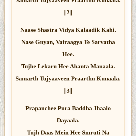
||2||
Naase Shastra Vidya Kalaadik Kahi.
Nase Gnyan, Vairaagya Te Sarvatha
Hee.
Tujhe Lekaru Hee Ahanta Manaala.
Samarth Tujyaaveen Praarthu Kunaala.
||3||
Prapanchee Pura Baddha Jhaalo
Dayaala.
Tujh Daas Mein Hee Smruti Na