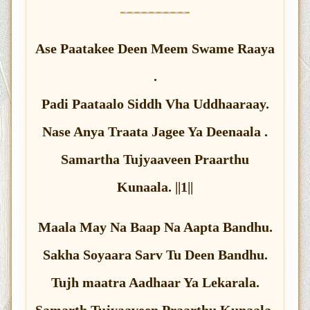
Ase Paatakee Deen Meem Swame Raaya
.
Padi Paataalo Siddh Vha Uddhaaraay.
Nase Anya Traata Jagee Ya Deenaala .
Samartha Tujyaaveen Praarthu
Kunaala. ||1||
Maala May Na Baap Na Aapta Bandhu.
Sakha Soyaara Sarv Tu Deen Bandhu.
Tujh maatra Aadhaar Ya Lekarala.
Samarth Tujyaaveen Praarthu Kunaala.