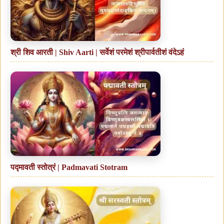
श्री शिव आरती | Shiv Aarti | सर्वेशं परमेशं श्रीपार्वतीशं वंदेऽहं
पद्मावती स्तोत्रं | Padmavati Stotram