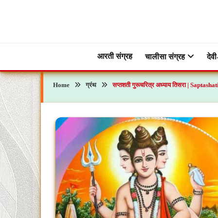
Skip
to
content
ब्रह्मभक्ती – एक आध्यात्मिक यात्रा…🕉️🛕
ब्रह्मभक्ती
आरती संग्रह
चालीसा संग्रह
देवी
Home
ग्रंथ
सप्तशती गुरूचरित्र अध्याय तिसरा | Saptas