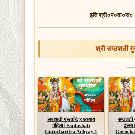
इति श्री०प०वा०स० अं
श्री सप्तशती ग
सप्तशती गुरूचरित्र अध्याय
सप्तशती 
पहिला | Saptashati
दुसरा
Gurucharitra Adhyay 1
Gurucha