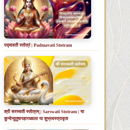
पद्मावती स्तोत्रं | Padmavati Stotram
श्री सरस्वती स्तोत्रम् | Sarswati Stotram | या
कुन्देन्दुतुषारहारधवला या शुभ्रवस्त्रावृता