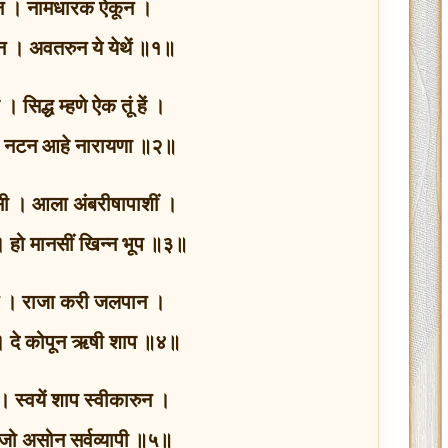
्यान । नामधारक ऐकून ।
सून । अवतरुन ये येथें ॥१॥
। सिद्ध म्हणे ऐक तूं हें ।
ं । नटन आहे नारायणा ॥२॥
शीसी । आला अंबरीषापाशीं ।
। हो मानसीं खिन्न भूप ॥३॥
णून । राजा करी जलपान ।
न । दे कोपून ऋषी शाप ॥४॥
 । स्वयें शाप स्वीकारुन ।
जो असोन सर्वव्यापी ॥५॥