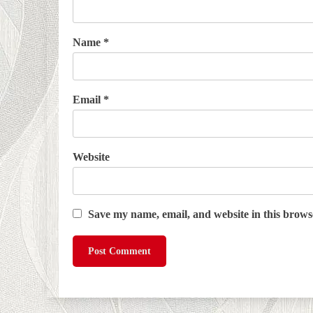
Name
*
Email
*
Website
Save my name, email, and website in this brows