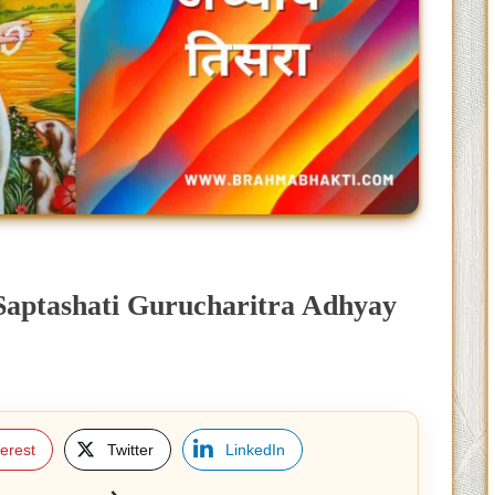
ा | Saptashati Gurucharitra Adhyay
terest
Twitter
LinkedIn