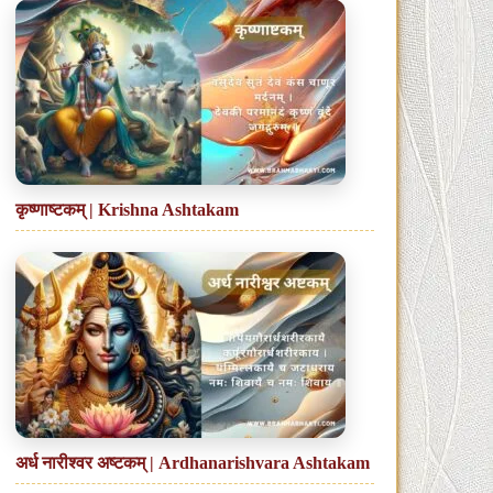
कृष्णाष्टकम् | Krishna Ashtakam
अर्ध नारीश्वर अष्टकम् | Ardhanarishvara Ashtakam