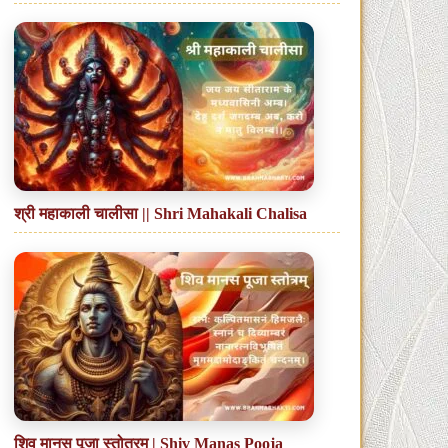
श्री महाकाली चालीसा || Shri Mahakali Chalisa
शिव मानस पूजा स्तोत्रम् | Shiv Manas Pooja