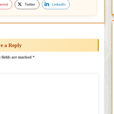
terest
Twitter
LinkedIn
e a Reply
 fields are marked
*