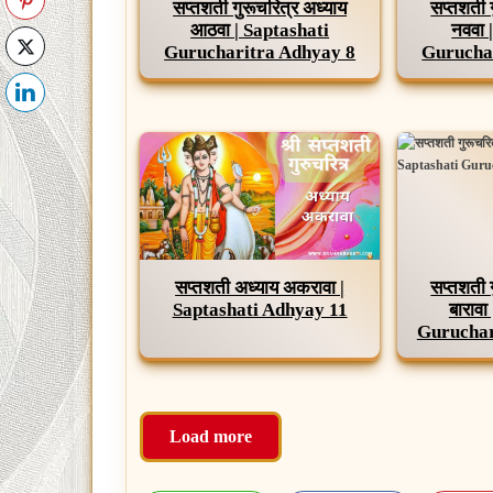
सप्तशती गुरूचरित्र अध्याय
सप्तशती 
आठवा | Saptashati
नववा 
Gurucharitra Adhyay 8
Gurucha
सप्तशती अध्याय अकरावा |
सप्तशती 
Saptashati Adhyay 11
बारावा
Guruchar
Load more