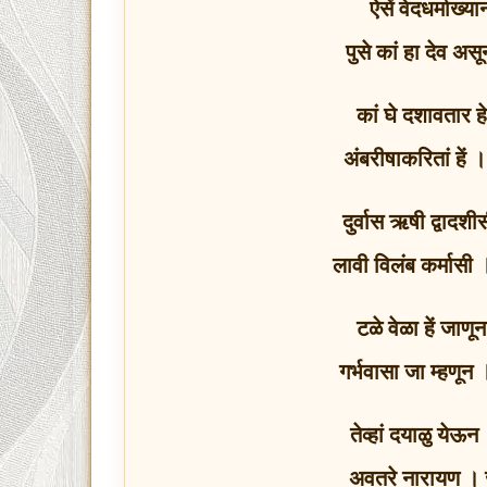
ऐसें वेदधर्माख
पुसे कां हा देव अ
कां घे दशावतार हे 
अंबरीषाकरितां हे
दुर्वास ऋषी द्वाद
लावी विलंब कर्मासी 
टळे वेळा हें जा
गर्भवासा जा म्हणू
तेव्हां दयाळु येऊन
अवतरे नारायण । 