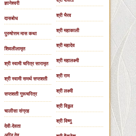
श्री पार्वती
ज्ञानेश्वरी
श्री भैरव
दासबोध
श्री महाकाली
पुरुषोत्तम मास कथा
श्री महादेव
शिवलीलामृत
श्री महालक्ष्मी
श्री स्वामी चरित्र सारामृत
श्री राम
श्री स्वामी समर्थ सप्तशती
श्री लक्ष्मी
सप्तशती गुरूचरित्र
श्री विठ्ठल
चालीसा संग्रह
श्री विष्णु
देवी-देवता
अग्नि देव