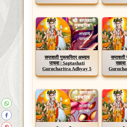
सप्तशती गुरूचरित्र अध्याय
सप्तशती 
पाचवा | Saptashati
सहावा
Gurucharitra Adhyay 5
Gurucha