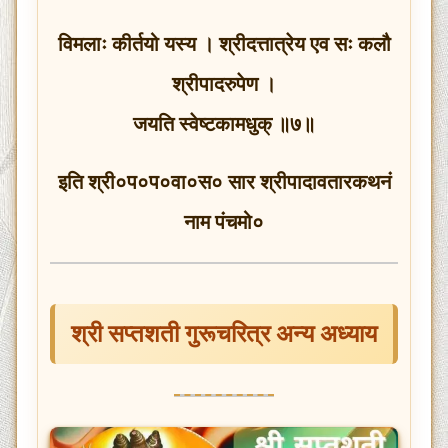
विमलाः कीर्तयो यस्य । श्रीदत्तात्रेय एव सः कलौ
श्रीपादरुपेण ।
जयति स्वेष्टकामधुक् ॥७॥
इति श्री०प०प०वा०स० सार श्रीपादावतारकथनं
नाम पंचमो०
श्री सप्तशती गुरूचरित्र अन्य अध्याय