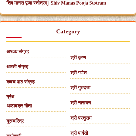
शिव मानस पूजा स्तोत्रम् | Shiv Manas Pooja Stotram
Category
अष्टक संग्रह
श्री कृष्ण
आरती संग्रह
श्री गणेश
कवच पाठ संग्रह
श्री गुरुदत्ता
ग्रंथ
श्री नारायण
अष्टावक्र गीता
श्री परशुराम
गुरूचरित्र
श्री पार्वती