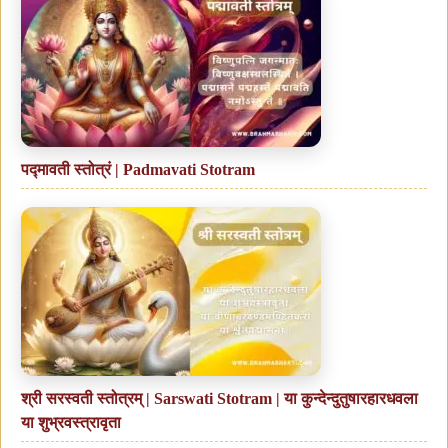
पद्मावती स्तोत्रं | Padmavati Stotram
श्री सरस्वती स्तोत्रम् | Sarswati Stotram | या कुन्देन्दुतुषारहारधवला
या शुभ्रवस्त्रावृता