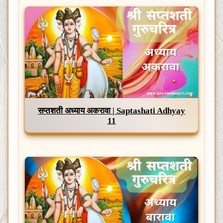
सप्तशती अध्याय अकरावा | Saptashati Adhyay
11