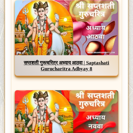
सप्तशती गुरूचरित्र अध्याय आठवा | Saptashati
Gurucharitra Adhyay 8