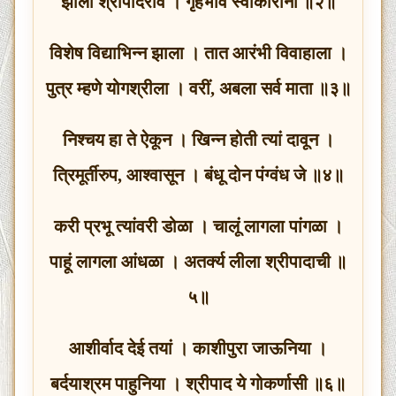
झाला श्रीपादराव । गृहभाव स्वीकारीना ॥२॥
विशेष विद्याभिन्न झाला । तात आरंभी विवाहाला ।
पुत्र म्हणे योगश्रीला । वरीं, अबला सर्व माता ॥३॥
निश्चय हा ते ऐकून । खिन्न होती त्यां दावून ।
त्रिमूर्तीरुप, आश्वासून । बंधू दोन पंग्वंध जे ॥४॥
करी प्रभू त्यांवरी डोळा । चालूं लागला पांगळा ।
पाहूं लागला आंधळा । अतर्क्य लीला श्रीपादाची ॥
५॥
आशीर्वाद देई तयां । काशीपुरा जाऊनिया ।
बर्दयाश्रम पाहुनिया । श्रीपाद ये गोकर्णासी ॥६॥