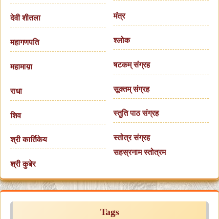
मंत्र
देवी शीतला
श्लोक
महागणपति
षटकम् संग्रह
महामाय़ा
सूक्तम् संग्रह
राधा
स्तुति पाठ संग्रह
शिव
स्तोत्र संग्रह
श्री कार्तिकेय
सहस्रनाम स्तोत्रम
श्री कुबेर
Tags