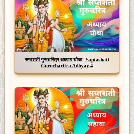
सप्तशती गुरूचरित्र अध्याय चौथा | Saptashati
Gurucharitra Adhyay 4