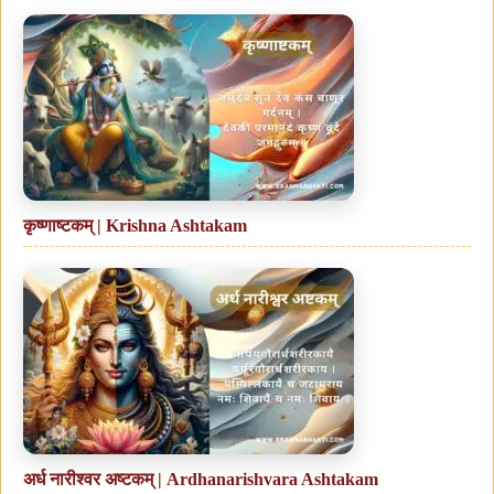
कृष्णाष्टकम् | Krishna Ashtakam
अर्ध नारीश्वर अष्टकम् | Ardhanarishvara Ashtakam