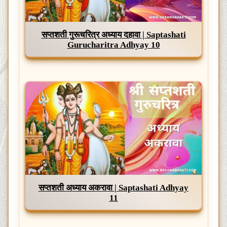
सप्तशती गुरूचरित्र अध्याय दहावा | Saptashati
Gurucharitra Adhyay 10
सप्तशती अध्याय अकरावा | Saptashati Adhyay
11