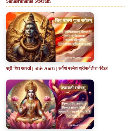
Sahasranama Stotram
श्री शिव आरती | Shiv Aarti | सर्वेशं परमेशं श्रीपार्वतीशं वंदेऽहं