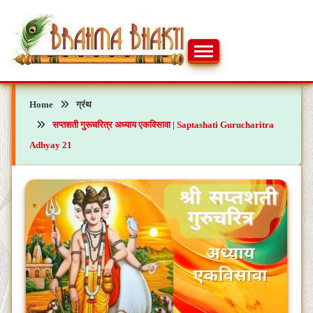
Skip
to
content
ब्रह्मभक्ती – एक आध्यात्मिक यात्रा…🕉️🛕
ब्रह्मभक्ती
Home
ग्रंथ
सप्तशती गुरूचरित्र अध्याय एकविसावा | Saptashati Gurucharitra
Adhyay 21