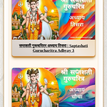
सप्तशती गुरूचरित्र अध्याय तिसरा | Saptashati
Gurucharitra Adhyay 3