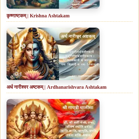
कृष्णाष्टकम् | Krishna Ashtakam
अर्ध नारीश्वर अष्टकम् | Ardhanarishvara Ashtakam