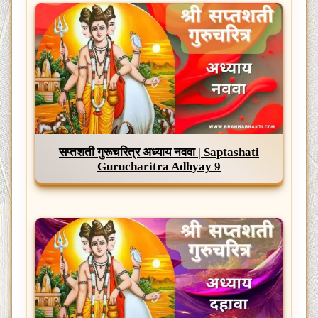
सप्तशती गुरूचरित्र अध्याय नववा | Saptashati
Gurucharitra Adhyay 9