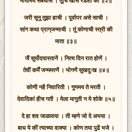
मायामय संबंधास । तूंचि खास रडशी कीं ॥२॥
जरी सूनू तुझा हाची । पूर्वापर असे साची ।
सांग कथा प्राग्‌जन्माची । तूं कोणाची स्त्री की
माता ॥३॥
जैं सूर्योदयास्तानें । नित्य दिन रात होणें ।
तेवीं कर्में जन्ममरणें । भोगणें सुखदुःख ॥४॥
कोणी नहें निवारिती । गुणमय ते मरती ।
देवादिकां हीच गती । मेला मागुती न ये शोके ॥५॥
दे हा शव जाळावया । ती म्हणे जो दे अभया ।
बाध ये कीं त्याच्या वाक्या । कोण तया पुढें भजे ।