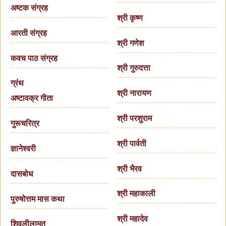
अष्टक संग्रह
श्री कृष्ण
आरती संग्रह
श्री गणेश
कवच पाठ संग्रह
श्री गुरुदत्ता
ग्रंथ
श्री नारायण
अष्टावक्र गीता
श्री परशुराम
गुरूचरित्र
श्री पार्वती
ज्ञानेश्वरी
श्री भैरव
दासबोध
श्री महाकाली
पुरुषोत्तम मास कथा
श्री महादेव
शिवलीलामृत