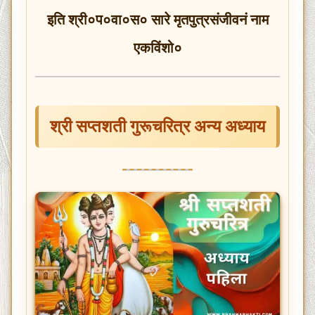
इति श्री०प०वा०स० सारे मृतपुत्रसंजीवनं नाम
एकविंशो०
श्री सप्तशती गुरूचरित्र अन्य अध्याय