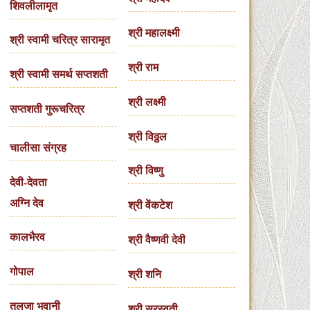
शिवलीलामृत
श्री महालक्ष्मी
श्री स्वामी चरित्र सारामृत
श्री राम
श्री स्वामी समर्थ सप्तशती
श्री लक्ष्मी
सप्तशती गुरूचरित्र
श्री विठ्ठल
चालीसा संग्रह
श्री विष्णु
देवी-देवता
अग्नि देव
श्री वेंकटेश
कालभैरव
श्री वैष्णवी देवी
गोपाल
श्री शनि
तुलजा भवानी
श्री सरस्वती