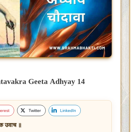
 Ashtavakra Geeta Adhyay 14
terest
Twitter
LinkedIn
क उवाच ॥