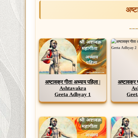
अष्ट
अष्टावक्र गीता अध्याय पहिला |
अष्टावक्र 
Ashtavakra
As
Geeta Adhyay 1
Geet