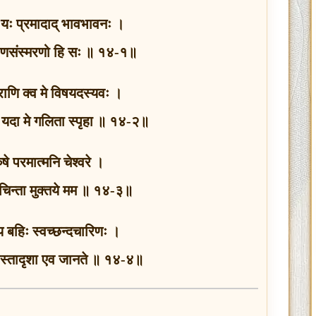
तो यः प्रमादाद् भावभावनः ।
्षीणसंस्मरणो हि सः ॥ १४-१॥
्राणि क्व मे विषयदस्यवः ।
ानं यदा मे गलिता स्पृहा ॥ १४-२॥
ुरुषे परमात्मनि चेश्वरे ।
 न चिन्ता मुक्तये मम ॥ १४-३॥
्य बहिः स्वच्छन्दचारिणः ।
्तास्तादृशा एव जानते ॥ १४-४॥