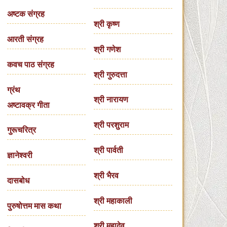
अष्टक संग्रह
श्री कृष्ण
आरती संग्रह
श्री गणेश
कवच पाठ संग्रह
श्री गुरुदत्ता
ग्रंथ
श्री नारायण
अष्टावक्र गीता
श्री परशुराम
गुरूचरित्र
श्री पार्वती
ज्ञानेश्वरी
श्री भैरव
दासबोध
श्री महाकाली
पुरुषोत्तम मास कथा
श्री महादेव