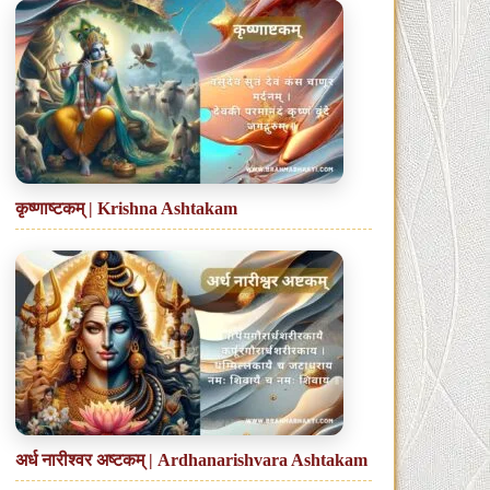
कृष्णाष्टकम् | Krishna Ashtakam
अर्ध नारीश्वर अष्टकम् | Ardhanarishvara Ashtakam