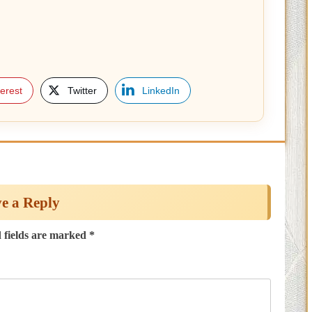
terest
Twitter
LinkedIn
e a Reply
 fields are marked
*