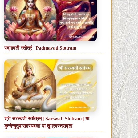
पद्मावती स्तोत्रं | Padmavati Stotram
श्री सरस्वती स्तोत्रम् | Sarswati Stotram | या
कुन्देन्दुतुषारहारधवला या शुभ्रवस्त्रावृता