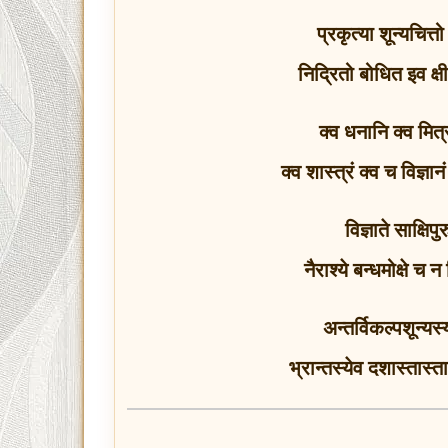
प्रकृत्या शून्यचित्
निद्रितो बोधित इव क
क्व धनानि क्व मित
क्व शास्त्रं क्व च विज्ञ
विज्ञाते साक्षिप
नैराश्ये बन्धमोक्षे च
अन्तर्विकल्पशून्यस
भ्रान्तस्येव दशास्तास