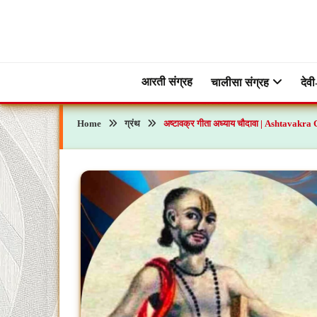
Skip
to
content
ब्रह्मभक्ती – एक आध्यात्मिक यात्रा…🕉️🛕
ब्रह्मभक्ती
आरती संग्रह
चालीसा संग्रह
देवी
Home
ग्रंथ
अष्टावक्र गीता अध्याय चौदावा | Ashtavakr