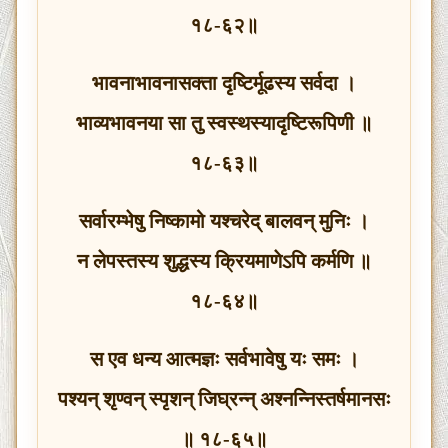
१८-६२॥
भावनाभावनासक्ता दृष्टिर्मूढस्य सर्वदा ।
भाव्यभावनया सा तु स्वस्थस्यादृष्टिरूपिणी ॥
१८-६३॥
सर्वारम्भेषु निष्कामो यश्चरेद् बालवन् मुनिः ।
न लेपस्तस्य शुद्धस्य क्रियमाणेऽपि कर्मणि ॥
१८-६४॥
स एव धन्य आत्मज्ञः सर्वभावेषु यः समः ।
पश्यन् श‍ृण्वन् स्पृशन् जिघ्रन्न् अश्नन्निस्तर्षमानसः
॥ १८-६५॥