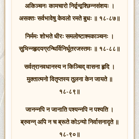
अकिञ्चनः कामचारो निर्द्वन्द्वश्छिन्नसंशयः ।
असक्तः सर्वभावेषु केवलो रमते बुधः ॥ १८-८७॥
निर्ममः शोभते धीरः समलोष्टाश्मकाञ्चनः ।
सुभिन्नहृदयग्रन्थिर्विनिर्धूतरजस्तमः ॥ १८-८८॥
सर्वत्रानवधानस्य न किञ्चिद् वासना हृदि ।
मुक्तात्मनो वितृप्तस्य तुलना केन जायते ॥
१८-८९॥
जानन्नपि न जानाति पश्यन्नपि न पश्यति ।
ब्रुवन्न् अपि न च ब्रूते कोऽन्यो निर्वासनादृते ॥
१८-९०॥