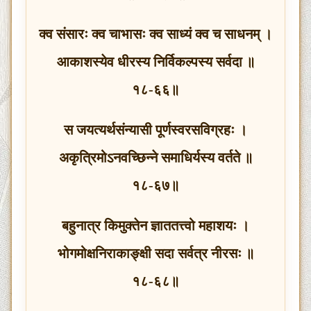
क्व संसारः क्व चाभासः क्व साध्यं क्व च साधनम् ।
आकाशस्येव धीरस्य निर्विकल्पस्य सर्वदा ॥
१८-६६॥
स जयत्यर्थसंन्यासी पूर्णस्वरसविग्रहः ।
अकृत्रिमोऽनवच्छिन्ने समाधिर्यस्य वर्तते ॥
१८-६७॥
बहुनात्र किमुक्तेन ज्ञाततत्त्वो महाशयः ।
भोगमोक्षनिराकाङ्क्षी सदा सर्वत्र नीरसः ॥
१८-६८॥