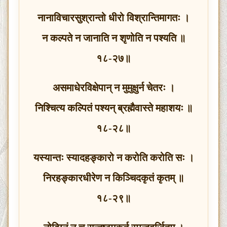
नानाविचारसुश्रान्तो धीरो विश्रान्तिमागतः ।
न कल्पते न जानाति न श‍ृणोति न पश्यति ॥
१८-२७॥
असमाधेरविक्षेपान् न मुमुक्षुर्न चेतरः ।
निश्चित्य कल्पितं पश्यन् ब्रह्मैवास्ते महाशयः ॥
१८-२८॥
यस्यान्तः स्यादहङ्कारो न करोति करोति सः ।
निरहङ्कारधीरेण न किञ्चिदकृतं कृतम् ॥
१८-२९॥