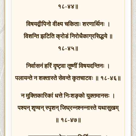
१८-४४॥
विषयद्वीपिनो वीक्ष्य चकिताः शरणार्थिनः ।
विशन्ति झटिति क्रोडं निरोधैकाग्रसिद्धये ॥
१८-४५॥
निर्वासनं हरिं दृष्ट्वा तूष्णीं विषयदन्तिनः ।
पलायन्ते न शक्तास्ते सेवन्ते कृतचाटवः ॥ १८-४६॥
न मुक्तिकारिकां धत्ते निःशङ्को युक्तमानसः ।
पश्यन् श‍ृण्वन् स्पृशन् जिघ्रन्नश्नन्नास्ते यथासुखम्
॥ १८-४७॥