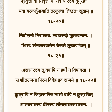
प्रवृत्तौ वा निवृत्तौ वा नैव धीरस्य दुर्ग्रहः ।
यदा यत्कर्तुमायाति तत्कृत्वा तिष्ठतः सुखम् ॥
१८-२०॥
निर्वासनो निरालम्बः स्वच्छन्दो मुक्तबन्धनः ।
क्षिप्तः संस्कारवातेन चेष्टते शुष्कपर्णवत् ॥
१८-२१॥
असंसारस्य तु क्वापि न हर्षो न विषादता ।
स शीतलमना नित्यं विदेह इव राजये ॥ १८-२२॥
कुत्रापि न जिहासास्ति नाशो वापि न कुत्रचित् ।
आत्मारामस्य धीरस्य शीतलाच्छतरात्मनः ॥