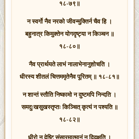
१८-७९॥
न स्वर्गो नैव नरको जीवन्मुक्तिर्न चैव हि ।
बहुनात्र किमुक्तेन योगदृष्ट्या न किञ्चन ॥
१८-८०॥
नैव प्रार्थयते लाभं नालाभेनानुशोचति ।
धीरस्य शीतलं चित्तममृतेनैव पूरितम् ॥ १८-८१॥
न शान्तं स्तौति निष्कामो न दुष्टमपि निन्दति ।
समदुःखसुखस्तृप्तः किञ्चित् कृत्यं न पश्यति ॥
१८-८२॥
धीरो न द्वेष्टि संसारमात्मानं न दिदृक्षति ।