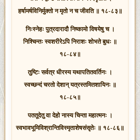
हर्षामर्षविनिर्मुक्तो न मृतो न च जीवति ॥ १८-८३॥
निःस्नेहः पुत्रदारादौ निष्कामो विषयेषु च ।
निश्चिन्तः स्वशरीरेऽपि निराशः शोभते बुधः ॥
१८-८४॥
तुष्टिः सर्वत्र धीरस्य यथापतितवर्तिनः ।
स्वच्छन्दं चरतो देशान् यत्रस्तमितशायिनः ॥
१८-८५॥
पततूदेतु वा देहो नास्य चिन्ता महात्मनः ।
स्वभावभूमिविश्रान्तिविस्मृताशेषसंसृतेः ॥ १८-८६॥