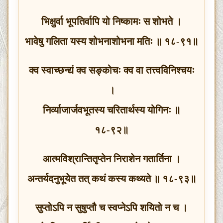
भिक्षुर्वा भूपतिर्वापि यो निष्कामः स शोभते ।
भावेषु गलिता यस्य शोभनाशोभना मतिः ॥ १८-९१॥
क्व स्वाच्छन्द्यं क्व सङ्कोचः क्व वा तत्त्वविनिश्चयः
।
निर्व्याजार्जवभूतस्य चरितार्थस्य योगिनः ॥
१८-९२॥
आत्मविश्रान्तितृप्तेन निराशेन गतार्तिना ।
अन्तर्यदनुभूयेत तत् कथं कस्य कथ्यते ॥ १८-९३॥
सुप्तोऽपि न सुषुप्तौ च स्वप्नेऽपि शयितो न च ।