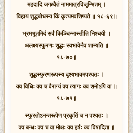
महदादि जगद्द्वैतं नाममात्रविजृम्भितम् ।
विहाय शुद्धबोधस्य किं कृत्यमवशिष्यते ॥ १८-६९॥
भ्रमभूतमिदं सर्वं किञ्चिन्नास्तीति निश्चयी ।
अलक्ष्यस्फुरणः शुद्धः स्वभावेनैव शाम्यति ॥
१८-७०॥
शुद्धस्फुरणरूपस्य दृश्यभावमपश्यतः ।
क्व विधिः क्व च वैराग्यं क्व त्यागः क्व शमोऽपि वा ॥
१८-७१॥
स्फुरतोऽनन्तरूपेण प्रकृतिं च न पश्यतः ।
क्व बन्धः क्व च वा मोक्षः क्व हर्षः क्व विषादिता ॥