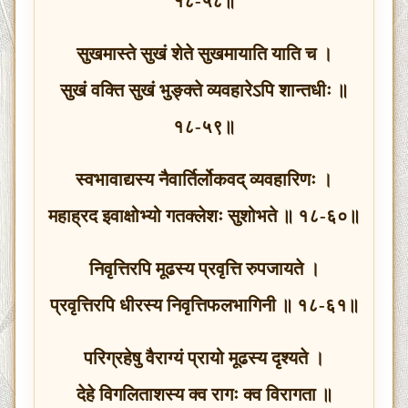
१८-५८॥
सुखमास्ते सुखं शेते सुखमायाति याति च ।
सुखं वक्ति सुखं भुङ्क्ते व्यवहारेऽपि शान्तधीः ॥
१८-५९॥
स्वभावाद्यस्य नैवार्तिर्लोकवद् व्यवहारिणः ।
महाह्रद इवाक्षोभ्यो गतक्लेशः सुशोभते ॥ १८-६०॥
निवृत्तिरपि मूढस्य प्रवृत्ति रुपजायते ।
प्रवृत्तिरपि धीरस्य निवृत्तिफलभागिनी ॥ १८-६१॥
परिग्रहेषु वैराग्यं प्रायो मूढस्य दृश्यते ।
देहे विगलिताशस्य क्व रागः क्व विरागता ॥