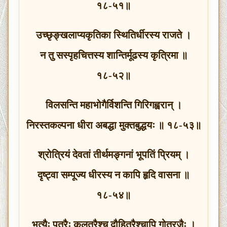
१८-५१॥
उच्छृङ्खलाप्यकृतिका स्थितिर्धीरस्य राजते ।
न तु सस्पृहचित्तस्य शान्तिर्मूढस्य कृत्रिमा ॥
१८-५२॥
विलसन्ति महाभोगैर्विशन्ति गिरिगह्वरान् ।
निरस्तकल्पना धीरा अबद्धा मुक्तबुद्धयः ॥ १८-५३॥
श्रोत्रियं देवतां तीर्थमङ्गनां भूपतिं प्रियम् ।
दृष्ट्वा सम्पूज्य धीरस्य न कापि हृदि वासना ॥
१८-५४॥
भृत्यैः पुत्रैः कलत्रैश्च दौहित्रैश्चापि गोत्रजैः ।