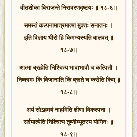
वीतशोका विराजन्ते निरावरणदृष्टयः ॥ १८-६॥
समस्तं कल्पनामात्रमात्मा मुक्तः सनातनः ।
इति विज्ञाय धीरो हि किमभ्यस्यति बालवत् ॥
१८-७॥
आत्मा ब्रह्मेति निश्चित्य भावाभावौ च कल्पितौ ।
निष्कामः किं विजानाति किं ब्रूते च करोति किम् ॥
१८-८॥
अयं सोऽहमयं नाहमिति क्षीणा विकल्पना ।
सर्वमात्मेति निश्चित्य तूष्णीम्भूतस्य योगिनः ॥
१८-९॥