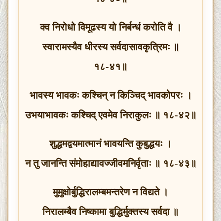
क्व निरोधो विमूढस्य यो निर्बन्धं करोति वै ।
स्वारामस्यैव धीरस्य सर्वदासावकृत्रिमः ॥
१८-४१॥
भावस्य भावकः कश्चिन् न किञ्चिद् भावकोपरः ।
उभयाभावकः कश्चिद् एवमेव निराकुलः ॥ १८-४२॥
शुद्धमद्वयमात्मानं भावयन्ति कुबुद्धयः ।
न तु जानन्ति संमोहाद्यावज्जीवमनिर्वृताः ॥ १८-४३॥
मुमुक्षोर्बुद्धिरालम्बमन्तरेण न विद्यते ।
निरालम्बैव निष्कामा बुद्धिर्मुक्तस्य सर्वदा ॥