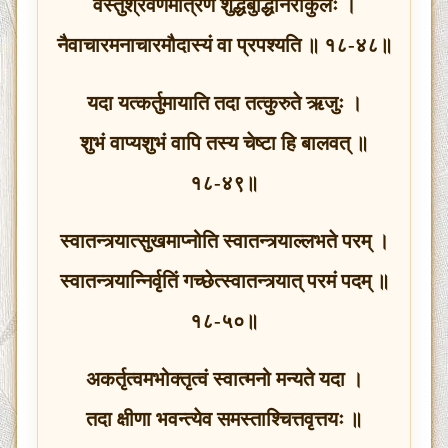
वस्तुश्रवणमात्रेण शुद्धबुद्धिर्निराकुलः ।
नैवाचारमनाचारमौदास्यं वा प्रपश्यति ॥ १८-४८॥
यदा यत्कर्तुमायाति तदा तत्कुरुते ऋजुः ।
शुभं वाप्यशुभं वापि तस्य चेष्टा हि बालवत् ॥
१८-४९॥
स्वातन्त्र्यात्सुखमाप्नोति स्वातन्त्र्याल्लभते परम् ।
स्वातन्त्र्यान्निर्वृतिं गच्छेत्स्वातन्त्र्यात् परमं पदम् ॥
१८-५०॥
अकर्तृत्वमभोक्तृत्वं स्वात्मनो मन्यते यदा ।
तदा क्षीणा भवन्त्येव समस्ताश्चित्तवृत्तयः ॥