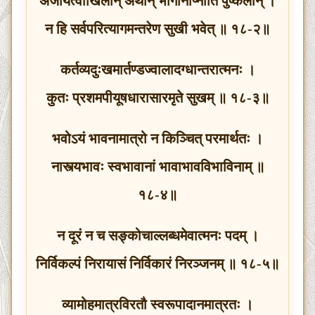
अर्जयित्वाखिलान् अर्थान् भोगानाप्नोति पुष्कलान् ।
न हि सर्वपरित्यागमन्तरेण सुखी भवेत् ॥ १८-२॥
कर्तव्यदुःखमार्तण्डज्वालादग्धान्तरात्मनः ।
कुतः प्रशमपीयूषधारासारमृते सुखम् ॥ १८-३॥
भवोऽयं भावनामात्रो न किञ्चित् परमार्थतः ।
नास्त्यभावः स्वभावानां भावाभावविभाविनाम् ॥
१८-४॥
न दूरं न च सङ्कोचाल्लब्धमेवात्मनः पदम् ।
निर्विकल्पं निरायासं निर्विकारं निरञ्जनम् ॥ १८-५॥
व्यामोहमात्रविरतौ स्वरूपादानमात्रतः ।