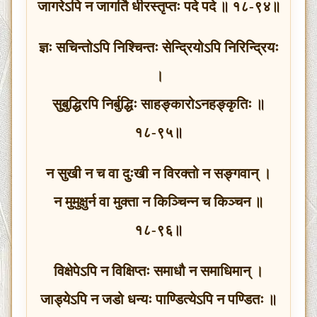
जागरेऽपि न जागर्ति धीरस्तृप्तः पदे पदे ॥ १८-९४॥
ज्ञः सचिन्तोऽपि निश्चिन्तः सेन्द्रियोऽपि निरिन्द्रियः
।
सुबुद्धिरपि निर्बुद्धिः साहङ्कारोऽनहङ्कृतिः ॥
१८-९५॥
न सुखी न च वा दुःखी न विरक्तो न सङ्गवान् ।
न मुमुक्षुर्न वा मुक्ता न किञ्चिन्न च किञ्चन ॥
१८-९६॥
विक्षेपेऽपि न विक्षिप्तः समाधौ न समाधिमान् ।
जाड्येऽपि न जडो धन्यः पाण्डित्येऽपि न पण्डितः ॥