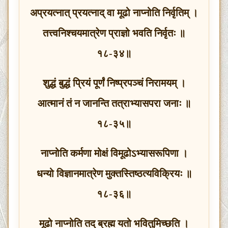
अप्रयत्नात् प्रयत्नाद् वा मूढो नाप्नोति निर्वृतिम् ।
तत्त्वनिश्चयमात्रेण प्राज्ञो भवति निर्वृतः ॥
१८-३४॥
शुद्धं बुद्धं प्रियं पूर्णं निष्प्रपञ्चं निरामयम् ।
आत्मानं तं न जानन्ति तत्राभ्यासपरा जनाः ॥
१८-३५॥
नाप्नोति कर्मणा मोक्षं विमूढोऽभ्यासरूपिणा ।
धन्यो विज्ञानमात्रेण मुक्तस्तिष्ठत्यविक्रियः ॥
१८-३६॥
मूढो नाप्नोति तद् ब्रह्म यतो भवितुमिच्छति ।