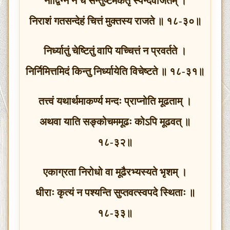
नोद्विग्नं न च सन्तुष्टमकर्तृ स्पन्दवर्जितम् ।
निराशं गतसन्देहं चित्तं मुक्तस्य राजते ॥ १८-३०॥
निर्ध्यातुं चेष्टितुं वापि यच्चित्तं न प्रवर्तते ।
निर्निमित्तमिदं किन्तु निर्ध्यायेति विचेष्टते ॥ १८-३१॥
तत्त्वं यथार्थमाकर्ण्य मन्दः प्राप्नोति मूढताम् ।
अथवा याति सङ्कोचममूढः कोऽपि मूढवत् ॥
१८-३२॥
एकाग्रता निरोधो वा मूढैरभ्यस्यते भृशम् ।
धीराः कृत्यं न पश्यन्ति सुप्तवत्स्वपदे स्थिताः ॥
१८-३३॥