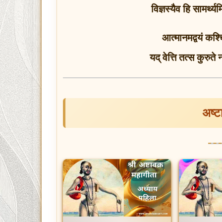
विज्ञस्यैव हि सामर्थ्
आत्मानमद्वयं कश्
यद् वेत्ति तत्स कुरुत
अष्ट