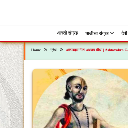
Skip
to
content
ब्रह्मभक्ती – एक आध्यात्मिक यात्रा…🕉️🛕
ब्रह्मभक्ती
आरती संग्रह
चालीसा संग्रह
देवी
Home
ग्रंथ
अष्टावक्र गीता अध्याय चौथा | Ashtavakra