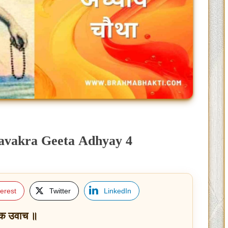
shtavakra Geeta Adhyay 4
terest
Twitter
LinkedIn
क उवाच ॥