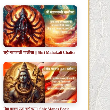
श्री महाकाली चालीसा || Shri Mahakali Chalisa
शिव मानस पूजा स्तोत्रम् | Shiv Manas Pooja