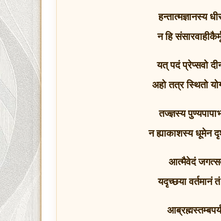
हन्तात्मज्ञानस्य 
न हि संसारवाहीकैर
यत् पदं प्रेप्सवो दी
अहो तत्र स्थितो यो
तज्ज्ञस्य पुण्यपापाभ्
न ह्याकाशस्य धूमेन 
आत्मैवेदं जगत्सर
यदृच्छया वर्तमानं तं
आब्रह्मस्तम्बपर्य