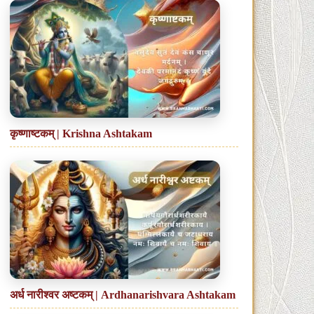
कृष्णाष्टकम् | Krishna Ashtakam
अर्ध नारीश्वर अष्टकम् | Ardhanarishvara Ashtakam