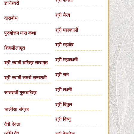
श्री पार्वती
ज्ञानेश्वरी
श्री भैरव
दासबोध
श्री महाकाली
पुरुषोत्तम मास कथा
श्री महादेव
शिवलीलामृत
श्री महालक्ष्मी
श्री स्वामी चरित्र सारामृत
श्री राम
श्री स्वामी समर्थ सप्तशती
श्री लक्ष्मी
सप्तशती गुरूचरित्र
श्री विठ्ठल
चालीसा संग्रह
श्री विष्णु
देवी-देवता
अग्नि देव