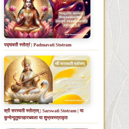
पद्मावती स्तोत्रं | Padmavati Stotram
श्री सरस्वती स्तोत्रम् | Sarswati Stotram | या
कुन्देन्दुतुषारहारधवला या शुभ्रवस्त्रावृता