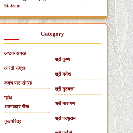
Stotram
Category
अष्टक संग्रह
श्री कृष्ण
आरती संग्रह
श्री गणेश
कवच पाठ संग्रह
श्री गुरुदत्ता
ग्रंथ
श्री नारायण
अष्टावक्र गीता
श्री परशुराम
गुरूचरित्र