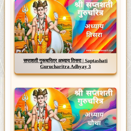
सप्तशती गुरूचरित्र अध्याय तिसरा | Saptashati
Gurucharitra Adhyay 3