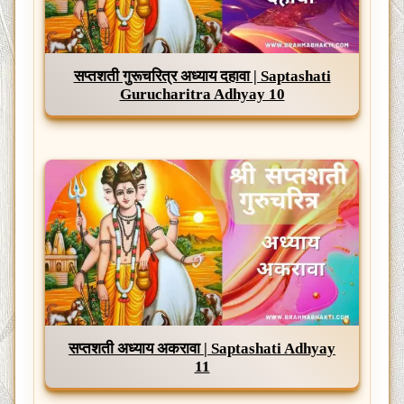
सप्तशती गुरूचरित्र अध्याय दहावा | Saptashati
Gurucharitra Adhyay 10
सप्तशती अध्याय अकरावा | Saptashati Adhyay
11