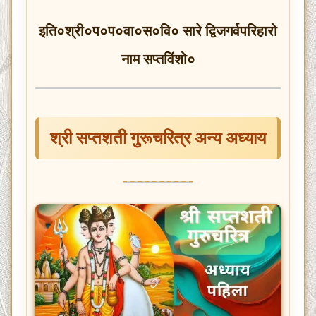
इति०श्री०प०प०वा०स०वि० सारे द्विजगर्वपरिहारो
नाम सप्तविंशो०
श्री सप्तशती गुरूचरित्र अन्य अध्याय