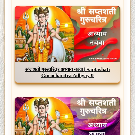
सप्तशती गुरूचरित्र अध्याय नववा | Saptashati
Gurucharitra Adhyay 9