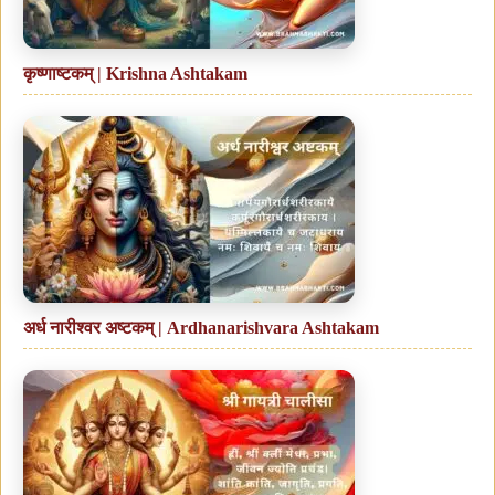
कृष्णाष्टकम् | Krishna Ashtakam
अर्ध नारीश्वर अष्टकम् | Ardhanarishvara Ashtakam