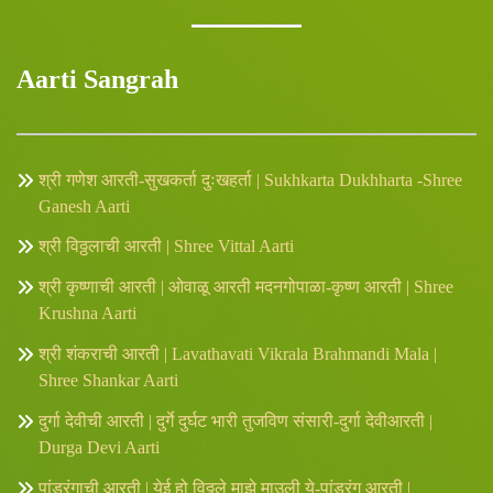
Aarti Sangrah
श्री गणेश आरती-सुखकर्ता दुःखहर्ता | Sukhkarta Dukhharta -Shree
Ganesh Aarti
श्री विठ्ठलाची आरती | Shree Vittal Aarti
श्री कृष्णाची आरती | ओवाळू आरती मदनगोपाळा-कृष्ण आरती | Shree
Krushna Aarti
श्री शंकराची आरती | Lavathavati Vikrala Brahmandi Mala |
Shree Shankar Aarti
दुर्गा देवीची आरती | दुर्गे दुर्घट भारी तुजविण संसारी-दुर्गा देवीआरती |
Durga Devi Aarti
पांडुरंगाची आरती | येई हो विठ्ठले माझे माउली ये-पांडुरंग आरती |