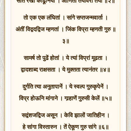
सात रेखा काढूनिया । आणिती तयावरी तया ॥२॥
तो एक एक लंघितां । सांगे सप्तजन्मवार्ता ।
अंतीं विद्वदद्विज म्हणतां । जिंक विप्रा म्हणती गुरु ॥
३॥
सामर्ष तो पुढें होतां । ये त्यां विप्रां मूढता ।
द्वादशाब्द राक्षसता । ये मुक्तता त्यानंतर ॥४॥
दुर्गति त्या अनुतापानें । ये स्वल्प गुरुकृपेनें ।
विप्र होऊनि मांगाने । गार्‍हाणें गुरुसी केलें ॥५॥
सद्वंशजद्विज असून । केवि झालों जातिहीन ।
हे सांगा विस्तारुन । तें ऐकूण गुरु सांगे ॥६॥