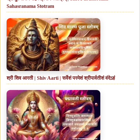
Sahasranama Stotram
श्री शिव आरती | Shiv Aarti | सर्वेशं परमेशं श्रीपार्वतीशं वंदेऽहं