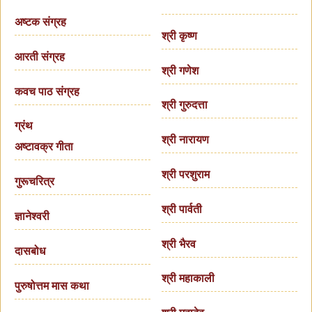
अष्टक संग्रह
श्री कृष्ण
आरती संग्रह
श्री गणेश
कवच पाठ संग्रह
श्री गुरुदत्ता
ग्रंथ
श्री नारायण
अष्टावक्र गीता
श्री परशुराम
गुरूचरित्र
श्री पार्वती
ज्ञानेश्वरी
श्री भैरव
दासबोध
श्री महाकाली
पुरुषोत्तम मास कथा