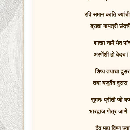
रवि समान कांति ज्यांच
ब्रह्मा गायत्री छं
शाखा नामें भेद पां
अरणेंशीं हो वेदच
शिष्य तयाचा दुसर
तया यजुर्वेद दुसर
सुमनः प्रीती जो यजन
भारद्वाज गोत्र जाणें 
दैव महा विष्णु ज्य