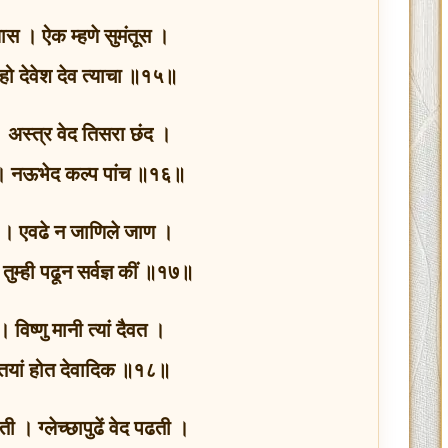
्यास । ऐक म्हणे सुमंतूस ।
 हो देवेश देव त्याचा ॥१५॥
 अस्त्र वेद तिसरा छंद ।
द । नऊभेद कल्प पांच ॥१६॥
्ण । एवढे न जाणिले जाण ।
तुम्ही पढून सर्वज्ञ कीं ॥१७॥
 । विष्णु मानी त्यां दैवत ।
 तयां होत देवादिक ॥१८॥
ती । ग्लेच्छापुढें वेद पढती ।