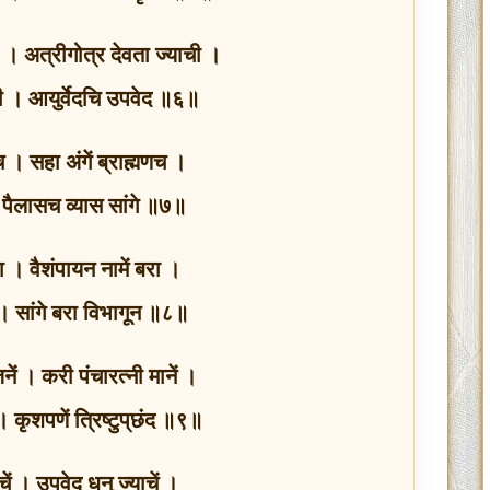
ी । अत्रीगोत्र देवता ज्याची ।
दची । आयुर्वेदचि उपवेद ॥६॥
च । सहा अंगें ब्राह्मणच ।
। पैलासच व्यास सांगे ॥७॥
ा । वैशंपायन नामें बरा ।
ा । सांगे बरा विभागून ॥८॥
ें । करी पंचारत्‍नी मानें ।
। कृशपणें त्रिष्टुप्‌छंद ॥९॥
ाचें । उपवेद धनु ज्याचें ।