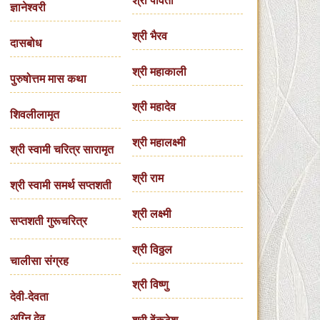
श्री पार्वती
ज्ञानेश्वरी
श्री भैरव
दासबोध
श्री महाकाली
पुरुषोत्तम मास कथा
श्री महादेव
शिवलीलामृत
श्री महालक्ष्मी
श्री स्वामी चरित्र सारामृत
श्री राम
श्री स्वामी समर्थ सप्तशती
श्री लक्ष्मी
सप्तशती गुरूचरित्र
श्री विठ्ठल
चालीसा संग्रह
श्री विष्णु
देवी-देवता
अग्नि देव