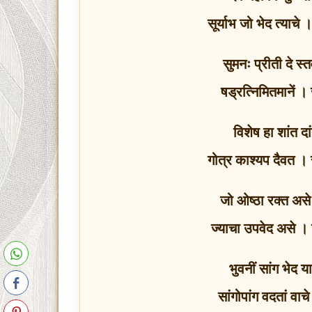
सूर्याभ जो भेद त्याच
सुमनः प्रीती दे स्
षड्‌रत्‍निमितमानें
विशेष हा शांत द
गोत्र काश्यप दैवत ।
जो ओष्ठा रक्त असे
ज्याचा उपवेद असे । ग
भुवनीं सांग भेद 
सांगोपांग वदतां वा