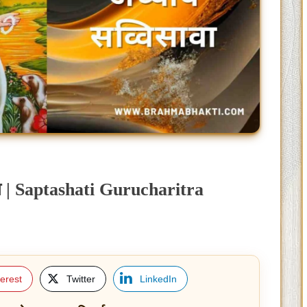
ावा | Saptashati Gurucharitra
terest
Twitter
LinkedIn