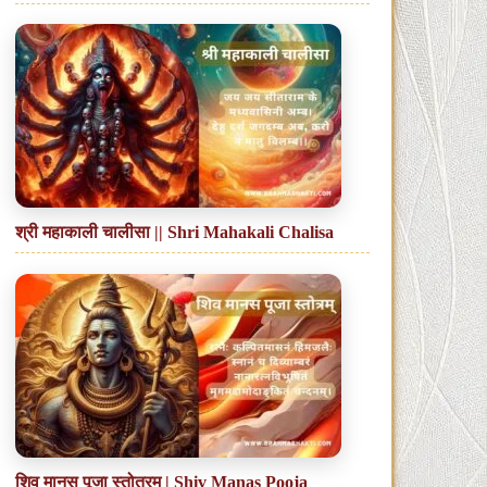
श्री महाकाली चालीसा || Shri Mahakali Chalisa
शिव मानस पूजा स्तोत्रम् | Shiv Manas Pooja