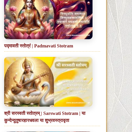
पद्मावती स्तोत्रं | Padmavati Stotram
श्री सरस्वती स्तोत्रम् | Sarswati Stotram | या
कुन्देन्दुतुषारहारधवला या शुभ्रवस्त्रावृता