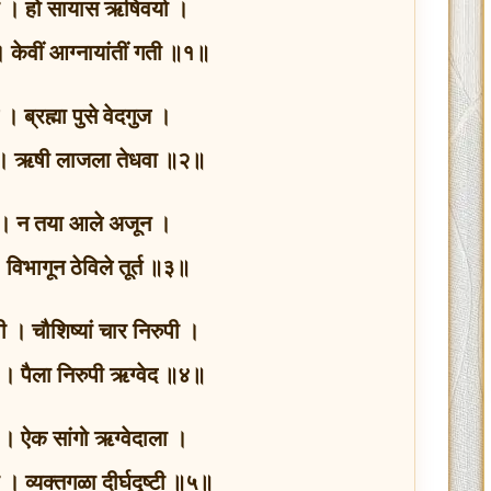
ा । हो सायास ऋषिवर्या ।
 । केवीं आग्नायांतीं गती ॥१॥
। ब्रह्मा पुसे वेदगुज ।
 । ऋषी लाजला तेधवा ॥२॥
तीन । न तया आले अजून ।
 विभागून ठेविले तूर्त ॥३॥
ुपी । चौशिष्यां चार निरुपी ।
 । पैला निरुपी ऋग्वेद ॥४॥
ला । ऐक सांगो ऋग्वेदाला ।
ला । व्यक्तगळा दीर्घदृष्टी ॥५॥