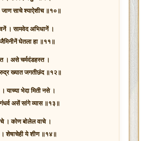
े । जाण साचे श्याऐशीच ॥१०॥
तवनें । सामवेद अभिधानें ।
 । जैमिनीनें घेतला हा ॥११॥
ांत । असे चर्मदंडहस्त ।
 रुद्र ख्यात जगतीछंद ॥१२॥
 । याच्या भेदा मिती नसे ।
ंधर्व असें सांगे व्यास ॥१३॥
याचे । कोण बोलेल वाचे ।
चे । शेषाचेही ये शीण ॥१४॥