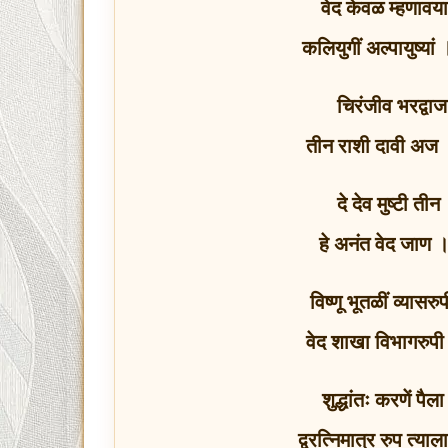
वेद केवळ म्हणावय
कलियुगीं अल्पायुष्यां
चिरंजीव भरद्वाज 
तीन राशी दावी अज
दे देव मुष्टी 
हे अनंत वेद जाण ।
विष्णू भूतळीं व्यासर
वेद शाखा विभागरुपी
शुद्धांतः करणें पै
द्वरत्‍निमात्र रुप त्या