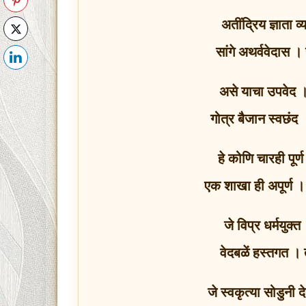
अतींद्रिय ज्ञाता व
सांगे अथर्ववेदास ।
असे याचा उपवेद ।
गोत्र बैजान स्वछं
हे कोणि चारही पूर
एक शाखा ही अपूर्ण । 
जे विप्र धर्मयुक्त
वेदबळें हस्तगत ।
जे स्वकृत्या सोडुनी दे