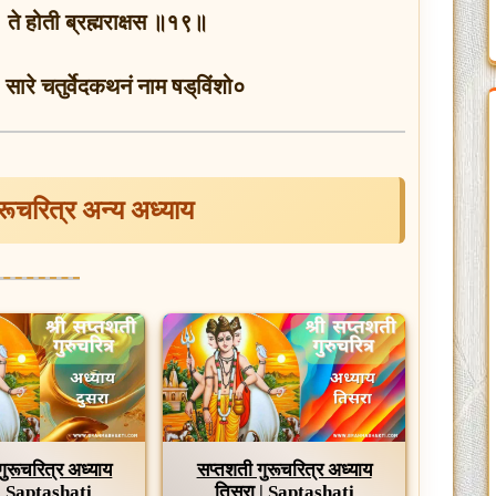
 । ते होती ब्रह्मराक्षस ॥१९॥
े चतुर्वेदकथनं नाम षड्‌विंशो०
ुरूचरित्र अन्य अध्याय
गुरूचरित्र अध्याय
सप्तशती गुरूचरित्र अध्याय
 | Saptashati
तिसरा | Saptashati