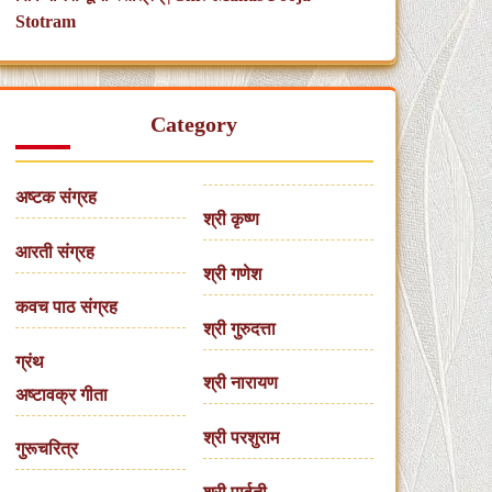
Stotram
Category
अष्टक संग्रह
श्री कृष्ण
आरती संग्रह
श्री गणेश
कवच पाठ संग्रह
श्री गुरुदत्ता
ग्रंथ
श्री नारायण
अष्टावक्र गीता
श्री परशुराम
गुरूचरित्र