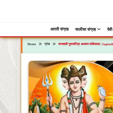
Skip
to
content
ब्रह्मभक्ती – एक आध्यात्मिक यात्रा…🕉️🛕
ब्रह्मभक्ती
आरती संग्रह
चालीसा संग्रह
देवी
Home
ग्रंथ
सप्तशती गुरूचरित्र अध्याय सव्विसावा | Sa